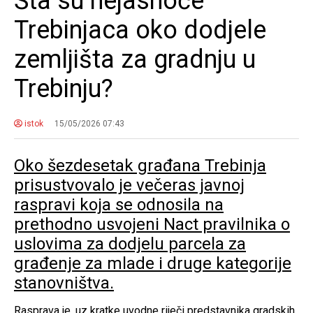
Šta su nejasnoće
Trebinjaca oko dodjele
zemljišta za gradnju u
Trebinju?
istok
15/05/2026 07:43
Oko šezdesetak građana Trebinja
prisustvovalo je večeras javnoj
raspravi koja se odnosila na
prethodno usvojeni Nact pravilnika o
uslovima za dodjelu parcela za
građenje za mlade i druge kategorije
stanovništva.
Rasprava je, uz kratke uvodne riječi predstavnika gradskih