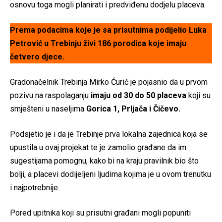
osnovu toga mogli planirati i predviđenu dodjelu placeva.
Prema podacima koje je sa prisutnima podijelio Luka
Petrović u Trebinju živi 186 porodica koje imaju
četvero djece.
Gradonačelnik Trebinja Mirko Ćurić je pojasnio da u prvom
pozivu na raspolaganju
imaju od 30 do 50 placeva
koji su
smješteni u naseljima
Gorica 1, Prljača i Čičevo.
Podsjetio je i da je Trebinje prva lokalna zajednica koja se
upustila u ovaj projekat te je zamolio građane da im
sugestijama pomognu, kako bi na kraju pravilnik bio što
bolji, a placevi dodijeljeni ljudima kojima je u ovom trenutku
i najpotrebnije.
Pored upitnika koji su prisutni građani mogli popuniti