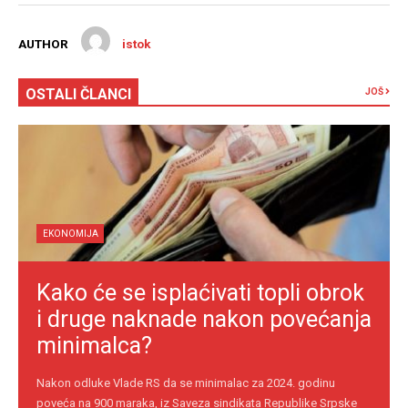
AUTHOR
istok
OSTALI ČLANCI
JOŠ
EKONOMIJA
Kako će se isplaćivati topli obrok
i druge naknade nakon povećanja
minimalca?
Nakon odluke Vlade RS da se minimalac za 2024. godinu
poveća na 900 maraka, iz Saveza sindikata Republike Srpske