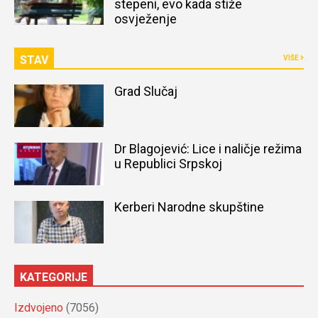
stepeni, evo kada stiže
osvježenje
STAV
VIŠE
Grad Slučaj
Dr Blagojević: Lice i naličje režima
u Republici Srpskoj
Kerberi Narodne skupštine
KATEGORIJE
Izdvojeno
(7056)