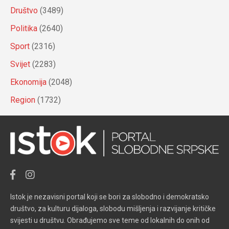
Društvo
(3489)
Politika
(2640)
Sport
(2316)
Svijet
(2283)
Ekonomija
(2048)
Region
(1732)
Istok je nezavisni portal koji se bori za slobodno i demokratsko
društvo, za kulturu dijaloga, slobodu mišljenja i razvijanje kritičke
svijesti u društvu. Obrađujemo sve teme od lokalnih do onih od