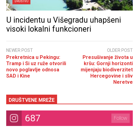
DRUŠTVO
U incidentu u Višegradu uhapšeni
visoki lokalni funkcioneri
NEWER POST
OLDER POST
Prekretnica u Pekingu:
Presušivanje života u
Tramp i Si uz ruže otvorili
kršu: Gornji horizonti
novo poglavlje odnosa
mijenjaju biodiverzitet
SAD i Kine
Hercegovine i sliv
Neretve
DRUŠTVENE MREŽE
687
Follow