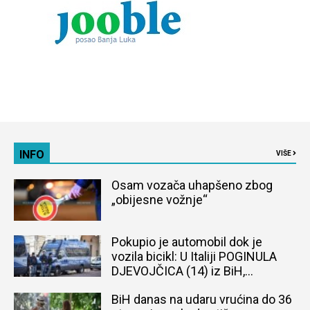
INFO
VIŠE
Osam vozača uhapšeno zbog
„obijesne vožnje“
Pokupio je automobil dok je
vozila bicikl: U Italiji POGINULA
DJEVOJČICA (14) iz BiH,
naređena obdukcija tijela
BiH danas na udaru vrućina do 36