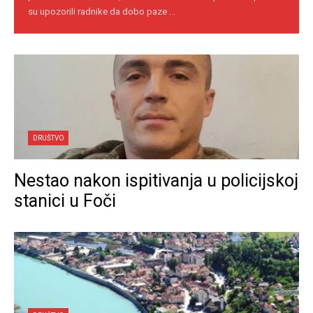
su upozorili radnike da dobo paze ...
DRUŠTVO
Nestao nakon ispitivanja u policijskoj
stanici u Foči