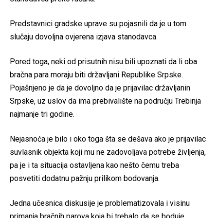
Predstavnici gradske uprave su pojasnili da je u tom
slučaju dovoljna ovjerena izjava stanodavca.
Pored toga, neki od prisutnih nisu bili upoznati da li oba
bračna para moraju biti državljani Republike Srpske.
Pojašnjeno je da je dovoljno da je prijavilac državljanin
Srpske, uz uslov da ima prebivalište na području Trebinja
najmanje tri godine.
Nejasnoća je bilo i oko toga šta se dešava ako je prijavilac
suvlasnik objekta koji mu ne zadovoljava potrebe življenja,
pa je i ta situacija ostavljena kao nešto čemu treba
posvetiti dodatnu pažnju prilikom bodovanja.
Jedna učesnica diskusije je problematizovala i visinu
primanja bračnih parova koja bi trebalo da se boduje,