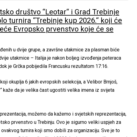
tsko društvo ‘‘Leotar‘‘ i Grad Trebinje
o turnira ‘‘Trebinje kup 2026.‘‘ koji će
ojeće Evropsko prvenstvo koje će se
eđenih u dvije grupe, a završne utakmice za plasman biće
vije utakmice – Italija je nakon boljeg izvođenja peteraca
dok je Grčka pobijedila Francusku rezultatom 17:16.
oji okuplja 6 jakih evropskih selekcija, a Velibor Brnjoš,
‘ kaže da je velika čast ugostiti velika imena iz svijeta
reprezentacija, možemo da kažemo i svjetskih reprezentacija,
etsko prvenstvo u Trebinju. Ovo je sigurno veliki uspjeh za
ovakvog turnira koji smo dobili za organizaciju. Sve je to