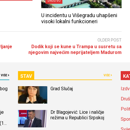
DRUŠTVO
U incidentu u Višegradu uhapšeni
visoki lokalni funkcioneri
OLDER POST
ljanje
Dodik koji se kune u Trampa u susretu sa
njegovim najvećim neprijateljem Madurom
STAV
KA
VIŠE
VIŠE
zbog
Grad Slučaj
Izdv
Druš
Poli
je
Dr Blagojević: Lice i naličje
režima u Republici Srpskoj
Spor
(14)
a
Svij