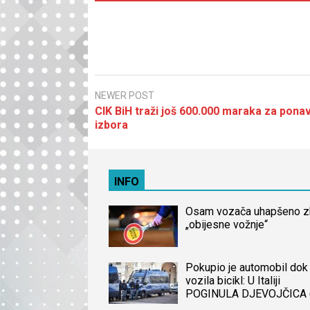
NEWER POST
CIK BiH traži još 600.000 maraka za ponav
izbora
INFO
Osam vozača uhapšeno 
„obijesne vožnje“
Pokupio je automobil dok 
vozila bicikl: U Italiji
POGINULA DJEVOJČICA 
iz BiH, naređena obdukcij