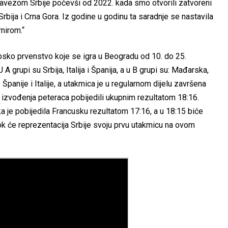
savezom Srbije počevši od 2022. kada smo otvorili zatvoreni
Srbija i Crna Gora. Iz godine u godinu ta saradnje se nastavila
rnirom.“
opsko prvenstvo koje se igra u Beogradu od 10. do 25.
 A grupi su Srbija, Italija i Španija, a u B grupi su: Mađarska,
 Španije i Italije, a utakmica je u regularnom dijelu završena
g izvođenja peteraca pobijedili ukupnim rezultatom 18:16.
a je pobijedila Francusku rezultatom 17:16, a u 18:15 biće
 će reprezentacija Srbije svoju prvu utakmicu na ovom