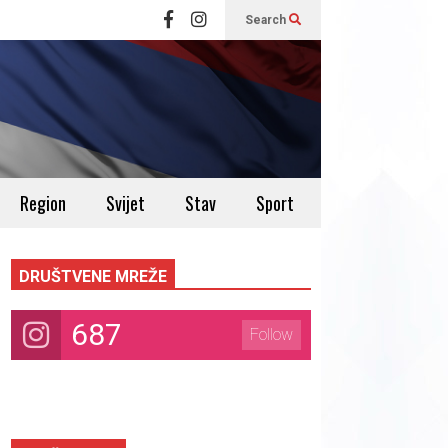
Search
Region
Svijet
Stav
Sport
DRUŠTVENE MREŽE
687
Follow