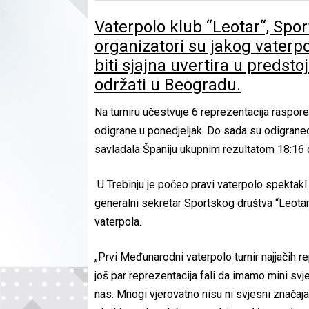
Vaterpolo klub ‘‘Leotar‘‘, Spor
organizatori su jakog vaterpol
biti sjajna uvertira u predst
održati u Beogradu.
Na turniru učestvuje 6 reprezentacija raspor
odigrane u ponedjeljak. Do sada su odigraned
savladala Španiju ukupnim rezultatom 18:16 
U Trebinju je počeo pravi vaterpolo spektakl k
generalni sekretar Sportskog društva ‘‘Leotar‘
vaterpola.
„Prvi Međunarodni vaterpolo turnir najjačih 
još par reprezentacija fali da imamo mini svj
nas. Mnogi vjerovatno nisu ni svjesni značaja 