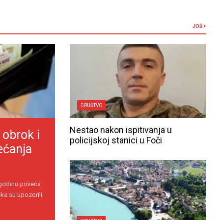
JOŠ
DRUŠTVO
Nestao nakon ispitivanja u
 obrok i
policijskoj stanici u Foči
ećanja
 godinu poveća
ke su upozorili