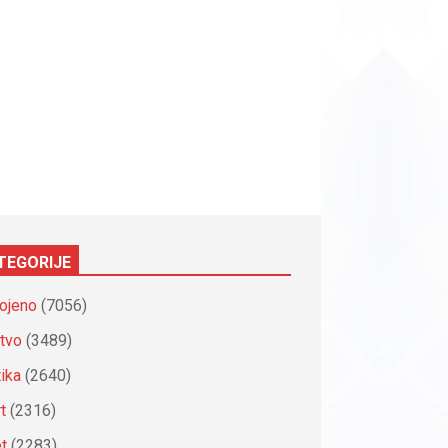
TEGORIJE
ojeno
(7056)
tvo
(3489)
tika
(2640)
t
(2316)
et
(2283)