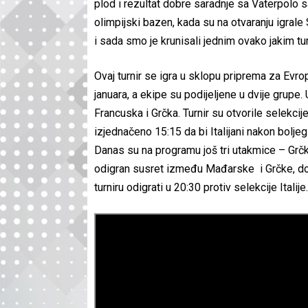
plod i rezultat dobre saradnje sa Vaterpolo 
olimpijski bazen, kada su na otvaranju igrale 
i sada smo je krunisali jednim ovako jakim tu
Ovaj turnir se igra u sklopu priprema za Evr
januara, a ekipe su podijeljene u dvije grupe. U
Francuska i Grčka. Turnir su otvorile selekcije
izjednačeno 15:15 da bi Italijani nakon bolje
Danas su na programu još tri utakmice – Grčk
odigran susret između Mađarske i Grčke, dok
turniru odigrati u 20:30 protiv selekcije Italije.