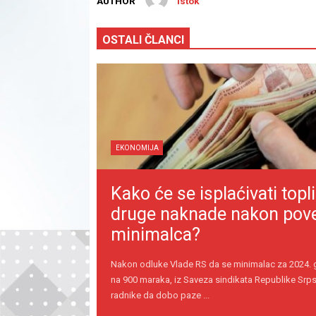
AUTHOR
istok
OSTALI ČLANCI
EKONOMIJA
Kako će se isplaćivati topli
druge naknade nakon pov
minimalca?
Nakon odluke Vlade RS da se minimalac za 2024.
na 900 maraka, iz Saveza sindikata Republike Srps
radnike da dobo paze ...