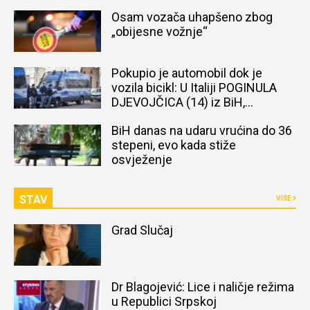
Osam vozača uhapšeno zbog
„obijesne vožnje“
Pokupio je automobil dok je
vozila bicikl: U Italiji POGINULA
DJEVOJČICA (14) iz BiH,
naređena obdukcija tijela
BiH danas na udaru vrućina do 36
stepeni, evo kada stiže
osvježenje
STAV
VIŠE
Grad Slučaj
Dr Blagojević: Lice i naličje režima
u Republici Srpskoj