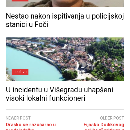
Nestao nakon ispitivanja u policijskoj
stanici u Foči
DRUŠTVO
U incidentu u Višegradu uhapšeni
visoki lokalni funkcioneri
NEWER POST
OLDER POST
Draško se razočarao u
Fijasko Dodikovog