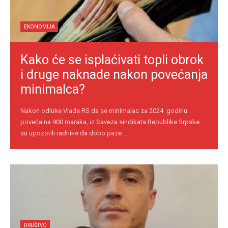
EKONOMIJA
Kako će se isplaćivati topli obrok
i druge naknade nakon povećanja
minimalca?
Nakon odluke Vlade RS da se minimalac za 2024. godinu
poveća na 900 maraka, iz Saveza sindikata Republike Srpske
su upozorili radnike da dobo paze ...
DRUŠTVO