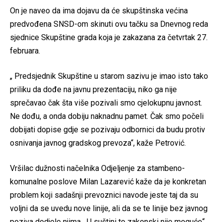
On je naveo da ima dojavu da će skupštinska većina
predvođena SNSD-om skinuti ovu tačku sa Dnevnog reda
sjednice Skupštine grada koja je zakazana za četvrtak 27.
februara.
„ Predsjednik Skupštine u starom sazivu je imao isto tako
priliku da dođe na javnu prezentaciju, niko ga nije
sprečavao čak šta više pozivali smo cjelokupnu javnost.
Ne dođu, a onda dobiju naknadnu pamet. Čak smo počeli
dobijati dopise gdje se pozivaju odbornici da budu protiv
osnivanja javnog gradskog prevoza“, kaže Petrović.
Vršilac dužnosti načelnika Odjeljenje za stambeno-
komunalne poslove Milan Lazarević kaže da je konkretan
problem koji sadašnji prevoznici navode jeste taj da su
voljni da se uvedu nove linije, ali da se te linije bez javnog
poziva dodjele njima. „U suštini to zakonski nije moguće“,