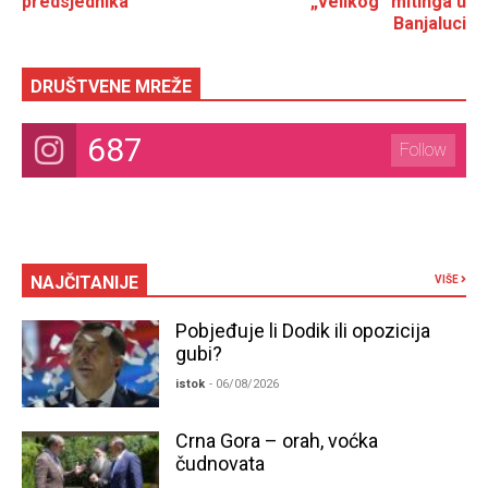
predsjednika
„velikog“ mitinga u
Banjaluci
DRUŠTVENE MREŽE
687
Follow
NAJČITANIJE
VIŠE
Pobjeđuje li Dodik ili opozicija
gubi?
istok
- 06/08/2026
Crna Gora – orah, voćka
čudnovata