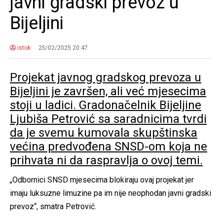
javni gradski prevoz u
Bijeljini
istok
25/02/2025 20:47
Projekat javnog gradskog prevoza u
Bijeljini je završen, ali već mjesecima
stoji u ladici. Gradonačelnik Bijeljine
Ljubiša Petrović sa saradnicima tvrdi
da je svemu kumovala skupštinska
većina predvođena SNSD-om koja ne
prihvata ni da raspravlja o ovoj temi.
„Odbornici SNSD mjesecima blokiraju ovaj projekat jer
imaju luksuzne limuzine pa im nije neophodan javni gradski
prevoz“, smatra Petrović.