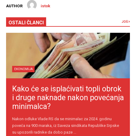
AUTHOR
istok
OSTALI ČLANCI
JOŠ
EKONOMIJA
Kako će se isplaćivati topli obrok
i druge naknade nakon povećanja
minimalca?
Nakon odluke Vlade RS da se minimalac za 2024. godinu
poveća na 900 maraka, iz Saveza sindikata Republike Srpske
su upozorili radnike da dobo paze ...