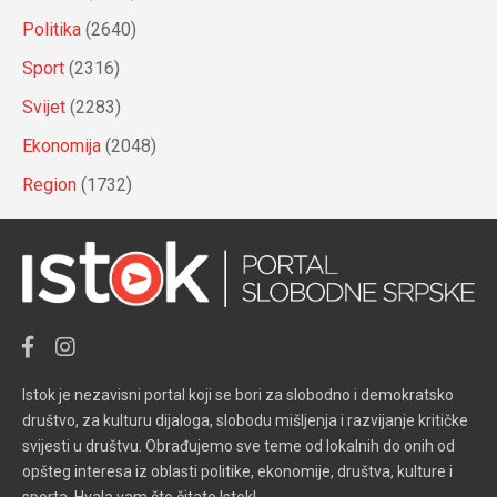
Politika
(2640)
Sport
(2316)
Svijet
(2283)
Ekonomija
(2048)
Region
(1732)
Istok je nezavisni portal koji se bori za slobodno i demokratsko
društvo, za kulturu dijaloga, slobodu mišljenja i razvijanje kritičke
svijesti u društvu. Obrađujemo sve teme od lokalnih do onih od
opšteg interesa iz oblasti politike, ekonomije, društva, kulture i
sporta. Hvala vam što čitate Istok!