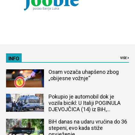
INFO
VIŠE
Osam vozača uhapšeno zbog
„obijesne vožnje“
Pokupio je automobil dok je
vozila bicikl: U Italiji POGINULA
DJEVOJČICA (14) iz BiH,
naređena obdukcija tijela
BiH danas na udaru vrućina do 36
stepeni, evo kada stiže
osvježenje