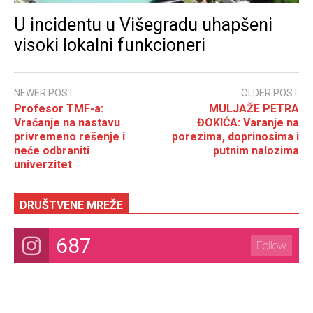
U incidentu u Višegradu uhapšeni
visoki lokalni funkcioneri
NEWER POST
OLDER POST
Profesor TMF-a:
MULJAŽE PETRA
Vraćanje na nastavu
ĐOKIĆA: Varanje na
privremeno rešenje i
porezima, doprinosima i
neće odbraniti
putnim nalozima
univerzitet
DRUŠTVENE MREŽE
687
Follow