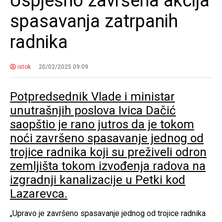
Uspješno završena akcija
spasavanja zatrpanih
radnika
istok
20/02/2025 09:09
Potpredsednik Vlade i ministar
unutrašnjih poslova Ivica Dačić
saopštio je rano jutros da je tokom
noći završeno spasavanje jednog od
trojice radnika koji su preživeli odron
zemljišta tokom izvođenja radova na
izgradnji kanalizacije u Petki kod
Lazarevca.
„Upravo je završeno spasavanje jednog od trojice radnika