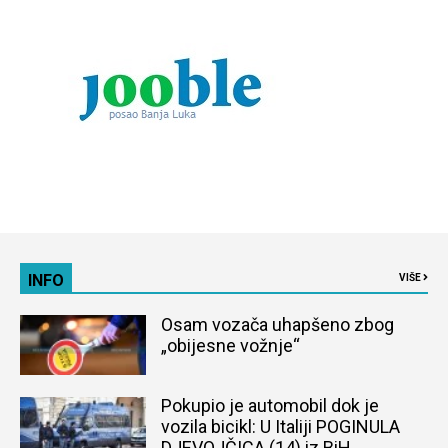
INFO
VIŠE
Osam vozača uhapšeno zbog
„obijesne vožnje“
Pokupio je automobil dok je
vozila bicikl: U Italiji POGINULA
DJEVOJČICA (14) iz BiH,