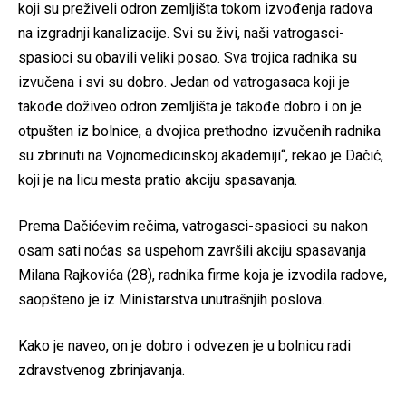
koji su preživeli odron zemljišta tokom izvođenja radova
na izgradnji kanalizacije. Svi su živi, naši vatrogasci-
spasioci su obavili veliki posao. Sva trojica radnika su
izvučena i svi su dobro. Jedan od vatrogasaca koji je
takođe doživeo odron zemljišta je takođe dobro i on je
otpušten iz bolnice, a dvojica prethodno izvučenih radnika
su zbrinuti na Vojnomedicinskoj akademiji“, rekao je Dačić,
koji je na licu mesta pratio akciju spasavanja.
Prema Dačićevim rečima, vatrogasci-spasioci su nakon
osam sati noćas sa uspehom završili akciju spasavanja
Milana Rajkovića (28), radnika firme koja je izvodila radove,
saopšteno je iz Ministarstva unutrašnjih poslova.
Kako je naveo, on je dobro i odvezen je u bolnicu radi
zdravstvenog zbrinjavanja.