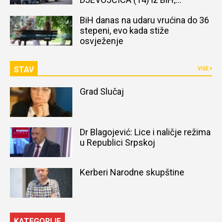
naređena obdukcija tijela
BiH danas na udaru vrućina do 36
stepeni, evo kada stiže
osvježenje
STAV
VIŠE
Grad Slučaj
Dr Blagojević: Lice i naličje režima
u Republici Srpskoj
Kerberi Narodne skupštine
KATEGORIJE