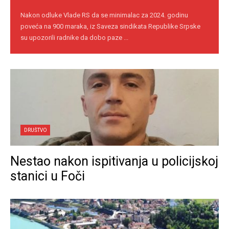
Nakon odluke Vlade RS da se minimalac za 2024. godinu
poveća na 900 maraka, iz Saveza sindikata Republike Srpske
su upozorili radnike da dobo paze ...
DRUŠTVO
Nestao nakon ispitivanja u policijskoj
stanici u Foči