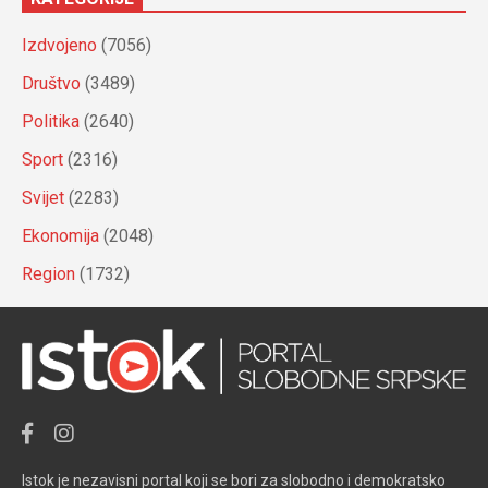
Izdvojeno
(7056)
Društvo
(3489)
Politika
(2640)
Sport
(2316)
Svijet
(2283)
Ekonomija
(2048)
Region
(1732)
Istok je nezavisni portal koji se bori za slobodno i demokratsko