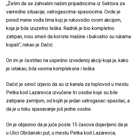
„Želim da se zahvalim našim pripadnicima iz Sektora za
vanredne situacije, vatrogascima-spasiocima. Ovde je
pored mene vođa tima koji je rukovodio ovom akcijom,
koja je bila izuzetno teška. Radnik je bio kompletno
zatrpan, nisu smeli da koriste mašine i bukvalno su rukama
kopali“, rekao je Dačić.
On im je čestitao na uspešno izvedenoj akciji koja je, kako
je istakao, bila veoma kompleksna i teška.
Dačić je sinoć izjavio da su iz kanala za toplovod u mestu
Petka kod Lazarevca izvučene tri osobe koje su bile
zatrpane zemljom, od kojih je jedan vatrogasac-spasilac, a
da je u toku spasavanje još jedne osobe.
On je objasnio da je juče posle 15 časova dojavljeno da je
u Ulici Obršanski put, u mestu Petka kod Lazarevca,