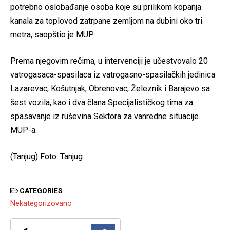
potrebno oslobađanje osoba koje su prilikom kopanja
kanala za toplovod zatrpane zemljom na dubini oko tri
metra, saopštio je MUP.
Prema njegovim rečima, u intervenciji je učestvovalo 20
vatrogasaca-spasilaca iz vatrogasno-spasilačkih jedinica
Lazarevac, Košutnjak, Obrenovac, Železnik i Barajevo sa
šest vozila, kao i dva člana Specijalističkog tima za
spasavanje iz ruševina Sektora za vanredne situacije
MUP-a.
(Tanjug) Foto: Tanjug
CATEGORIES
Nekategorizovano