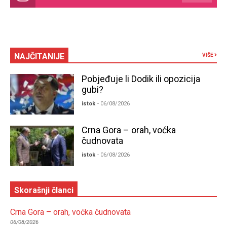
NAJČITANIJE
VIŠE
Pobjeđuje li Dodik ili opozicija
gubi?
istok
- 06/08/2026
Crna Gora – orah, voćka
čudnovata
istok
- 06/08/2026
Skorašnji članci
Crna Gora – orah, voćka čudnovata
06/08/2026