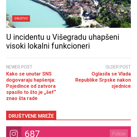
DRUŠTVO
U incidentu u Višegradu uhapšeni
visoki lokalni funkcioneri
NEWER POST
OLDER POST
Kako se unutar SNS
Oglasila se Vlada
dogovaraju hapšenja:
Republike Srpske nakon
Pojedince od zatvora
sjednice
spasilo to što je „šef“
znao šta rade
DRUŠTVENE MREŽE
687
Follow