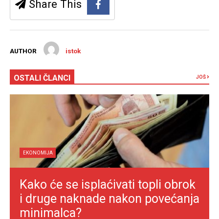
Share This
AUTHOR
istok
OSTALI ČLANCI
JOŠ
EKONOMIJA
Kako će se isplaćivati topli obrok
i druge naknade nakon povećanja
minimalca?