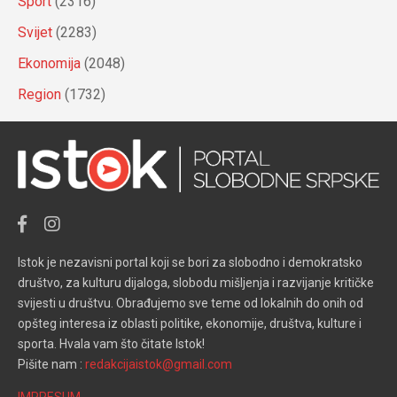
Sport
(2316)
Svijet
(2283)
Ekonomija
(2048)
Region
(1732)
Istok je nezavisni portal koji se bori za slobodno i demokratsko
društvo, za kulturu dijaloga, slobodu mišljenja i razvijanje kritičke
svijesti u društvu. Obrađujemo sve teme od lokalnih do onih od
opšteg interesa iz oblasti politike, ekonomije, društva, kulture i
sporta. Hvala vam što čitate Istok!
Pišite nam :
redakcijaistok@gmail.com