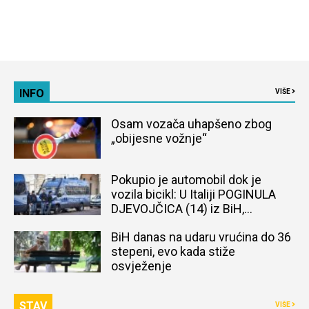
INFO
VIŠE
Osam vozača uhapšeno zbog
„obijesne vožnje“
Pokupio je automobil dok je
vozila bicikl: U Italiji POGINULA
DJEVOJČICA (14) iz BiH,
naređena obdukcija tijela
BiH danas na udaru vrućina do 36
stepeni, evo kada stiže
osvježenje
STAV
VIŠE