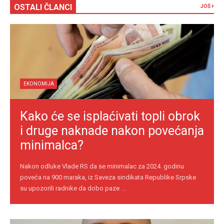
OSTALI ČLANCI
JOŠ
EKONOMIJA
Kako će se isplaćivati topli obrok
i druge naknade nakon povećanja
minimalca?
Nakon odluke Vlade RS da se minimalac za 2024. godinu
poveća na 900 maraka, iz Saveza sindikata Republike Srpske
su upozorili radnike da dobo paze ...