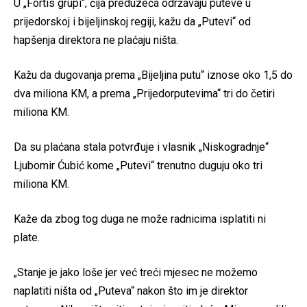
U „Fortis grupi“, čija preduzeća održavaju puteve u
prijedorskoj i bijeljinskoj regiji, kažu da „Putevi“ od
hapšenja direktora ne plaćaju ništa.
Kažu da dugovanja prema „Bijeljina putu“ iznose oko 1,5 do
dva miliona KM, a prema „Prijedorputevima“ tri do četiri
miliona KM.
Da su plaćana stala potvrđuje i vlasnik „Niskogradnje“
Ljubomir Ćubić kome „Putevi“ trenutno duguju oko tri
miliona KM.
Kaže da zbog tog duga ne može radnicima isplatiti ni
plate.
„Stanje je jako loše jer već treći mjesec ne možemo
naplatiti ništa od „Puteva“ nakon što im je direktor