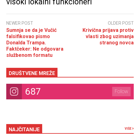
visoki lokalni funkcioneri
NEWER POST
OLDER POST
Sumnja se da je Vučić
Krivična prijava protiv
falsifikovao pismo
vlasti zbog uzimanja
Donalda Trampa.
stranog novca
Faktčeker: Ne odgovara
službenom formatu
DRUŠTVENE MREŽE
687
Follow
NAJČITANIJE
VIŠE