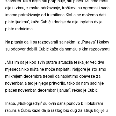
zatvoren. Niko ništa niti potpisuje, niti plaća. Mi smo radili
cijelu zimu, zimsko održavanje, troškovi su ogromni i sada
imamo potraživanje od tri miliona KM, a ne možemo dati
plate ljudima“, kaže Ćubić i dodaje da nije isplatio dvije
plate radnicima.
Na pitanje da li su razgovarali sa nekim iz „Puteva“ i kakav
su odgovor dobili, Ćubić kaže da nemaju s kim razgovarati.
„Mislim da je kod svih putara situacija teška jer već dva
mjeseca niko ništa ne može naplatiti. Najgore je što smo
mi krajem decembra trebali da naplatimo obaveze za
novembar, a tad je njega pritvorilo, tako da nam sad nije
plaćen novembar, decembar i januar“, rekao je Ćubić.
Inače, „Niskogradnji“ su ovih dana ponovo bili blokirani
računi, a Ćubić kaže da je razlog bio dug za struju koji je u