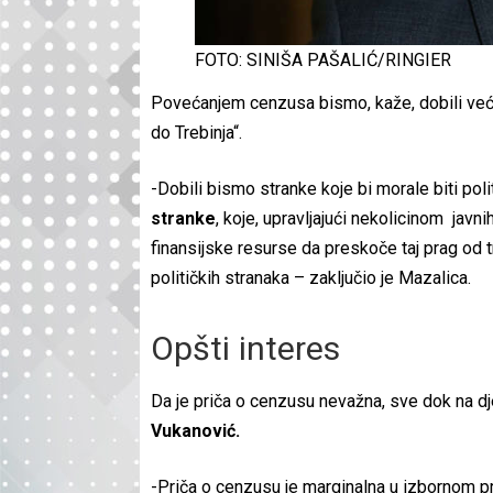
FOTO: SINIŠA PAŠALIĆ/RINGIER
Povećanjem cenzusa bismo, kaže, dobili veće
do Trebinja“.
-Dobili bismo stranke koje bi morale biti poli
stranke
, koje, upravljajući nekolicinom ja
finansijske resurse da preskoče taj prag od t
političkih stranaka – zaključio je Mazalica.
Opšti interes
Da je priča o cenzusu nevažna, sve dok na d
Vukanović.
-Priča o cenzusu je marginalna u izbornom pr