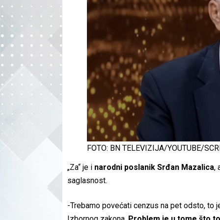
FOTO: BN TELEVIZIJA/YOUTUBE/SC
„Za“ je i
narodni poslanik Srđan Mazalica
,
saglasnost.
-Trebamo povećati cenzus na pet odsto, to je
Izbornog zakona.
Problem je u tome što to