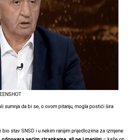
REENSHOT
 ali sumnja da bi se, o ovom pitanju, mogla postići šira
 bio stav SNSD i u nekim ranijim prijedlozima za izmjene
 odgovara većim strankama, ali ne i manjim
– kaže on.