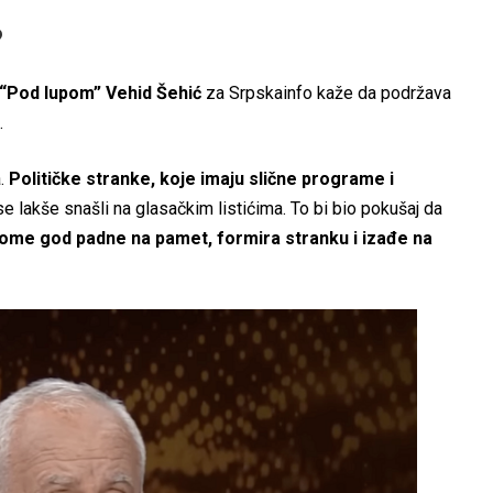
?
 “Pod lupom” Vehid Šehić
za Srpskainfo kaže da podržava
.
.
Političke stranke, koje imaju slične programe i
 se lakše snašli na glasačkim listićima. To bi bio pokušaj da
ome god padne na pamet, formira stranku i izađe na