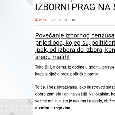
IZBORNI PRAG NA 
istok
12/10/2024 08:05
Povećanje izbornog cenzusa s
prijedloga, kojeg su, političa
ipak, od izbora do izbora, k
sreću malih!
Tako BiH, o čemu, iz godine u godinu, posvj
kada je riječ o broju političkih partija.
To će, i bez istraživanja, lako ilustrovati gla
dobro zamisle i oni najvještiji. Na lokalnim, k
većine malih, a što je nekima i uspjelo, običn
a zatim – trgovina.