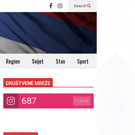
Search
Region
Svijet
Stav
Sport
DRUŠTVENE MREŽE
687
Follow