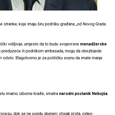
 stranke, koje imaju širu podršku građana „od Novog Grada
tički vidljivije, umjesto da to budu svojevrsne
menadžerske
vnih preduzeća ili podrškom ambasada, mogu da obezbijede
ri odsto. Blagotvorno je za političku scenu da imate manje
jelu imamo izborne krađe, smatra
narodni poslanik Nebojša
ocesu, dok se ne uvedu skeneri, otisak prsta, video-