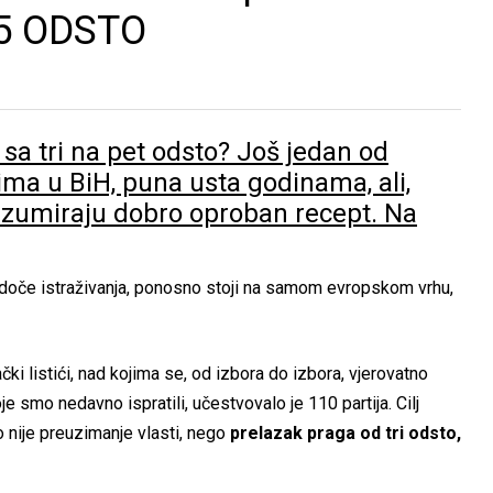
5 ODSTO
a tri na pet odsto? Još jedan od
rima u BiH, puna usta godinama, ali,
onzumiraju dobro oproban recept. Na
edoče istraživanja, ponosno stoji na samom evropskom vrhu,
sački listići, nad kojima se, od izbora do izbora, vjerovatno
oje smo nedavno ispratili, učestvovalo je 110 partija. Cilj
o nije preuzimanje vlasti, nego
prelazak praga od tri odsto,