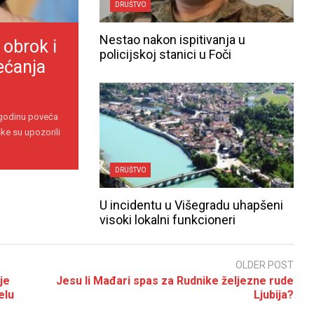
DRUŠTVO
Nestao nakon ispitivanja u
 obrok i
policijskoj stanici u Foči
ećanja
 godinu poveća
ke su upozorili
DRUŠTVO
U incidentu u Višegradu uhapšeni
visoki lokalni funkcioneri
OLDER POST
je
Jesu li Mađari spas za Rudnike željezne rude
elu
Ljubija?