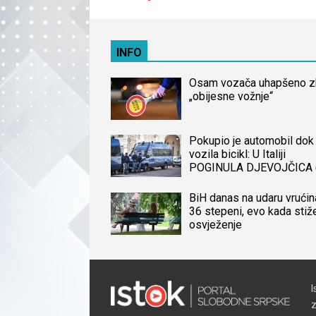
INFO
Osam vozača uhapšeno 
„obijesne vožnje“
Pokupio je automobil dok 
vozila bicikl: U Italiji
POGINULA DJEVOJČICA 
iz BiH, naređena obdukcij
tijela
BiH danas na udaru vrućin
36 stepeni, evo kada stiž
osvježenje
I
z