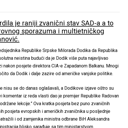
dila je raniji zvanični stav SAD-a a to
rovnog sporazuma i multietničkog
anović.
redsjednika Republike Srpske Milorada Dodika da Republika
solutna neistina budući da je Dodik više puta najavljivao
zi nakon posjete direktora CIA-e Zapadanom Balkanu. Mnogi
očito da Dodik i dalje zazire od američke vanjske politike.
ije nisu se do danas oglašavali, a Dodikove izjave oštro su
Prvi komentar iz reda vlasti dao je premijer Republike Radovan
 održane lekcije.” Ova kratka posjeta bez puno zvaničnih
jnih posjeta evropskih i američkih zvaničnika u posljednje
zatražili i od zamjenika ministra odbrane BiH Aleksandra
stracija blisko sarađuje sa tim ministarstvom.