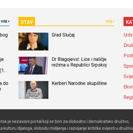
STAV
KA
VIŠE
VIŠE
zbog
Grad Slučaj
Izdv
Druš
Poli
je
Dr Blagojević: Lice i naličje
režima u Republici Srpskoj
Spor
(14)
a
Svij
a do
Kerberi Narodne skupštine
Ekon
e
Reg
stok je nezavisni portal koji se bori za slobodno i demokratsko društvo,
a kulturu dijaloga, slobodu mišljenja i razvijanje kritičke svijesti u društvu