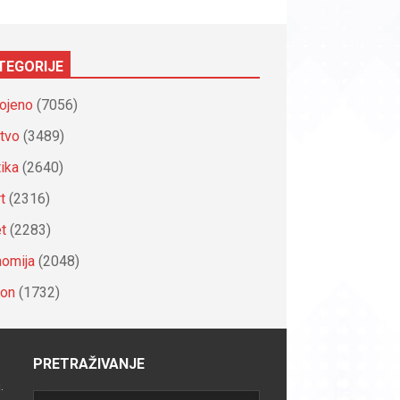
TEGORIJE
ojeno
(7056)
tvo
(3489)
tika
(2640)
t
(2316)
et
(2283)
omija
(2048)
ion
(1732)
PRETRAŽIVANJE
.