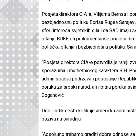
Posjeta direktora CIA-e, Vilijama Bernsa i p
bezbjednosnu politiku Borisa Rugea Sarajevu 
sferi interesa svjetskih sila i da SAD imaju 
pitanje BUKE da prokomentariše posjetu dir
politička pitanja i bezbjednosnu politiku, Sar
“Posjeta direktora CIA-e potvrdila je raniji 
sporazuma i multietničkog karaktera BiH. P
administracija podržava i postojanje Republi
poruka za srpski narod, ali i bitna poruka svi
Goganović.
Dok Dodik često kritikuje američku adminis
poziva na saradnju.
“Apsolutno trebamo graditi dobre odnose sa sv