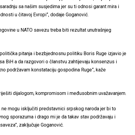
radnju sa našim susjedima jer su ti odnosi garant mira i
ednosti u čitavoj Evropi”, dodaje Goganović.
govine u NATO savezu treba biti rezultat unutrašnjeg
itička pitanja i bezbjednosnu politiku Boris Ruge izjavio je
sa BiH a da razgovori o članstvu zahtijevaju konsenzus i
lutno podržavam konstataciju gospodina Ruge”, kaže
riješiti dijalogom, kompromisom i međusobnim uvažavanjem.
ne mogu isključiti predstavnici srpskog naroda jer bi to
vnog sporazuma i drago mi je da takav stav podržavaju i
saveza”, zaključuje Goganović.