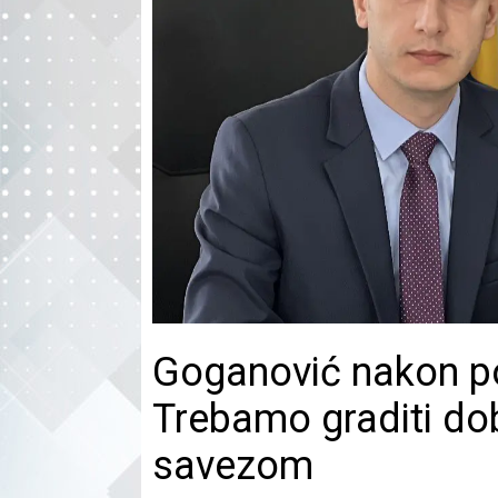
Goganović nakon po
Trebamo graditi d
savezom