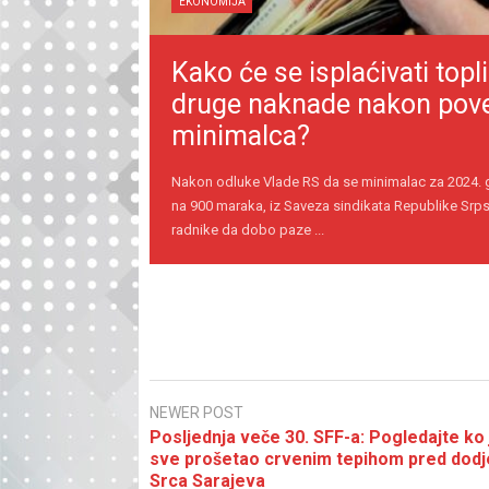
EKONOMIJA
Kako će se isplaćivati topli
druge naknade nakon pov
minimalca?
Nakon odluke Vlade RS da se minimalac za 2024.
na 900 maraka, iz Saveza sindikata Republike Srps
radnike da dobo paze ...
NEWER POST
Posljednja veče 30. SFF-a: Pogledajte ko 
sve prošetao crvenim tepihom pred dodj
Srca Sarajeva