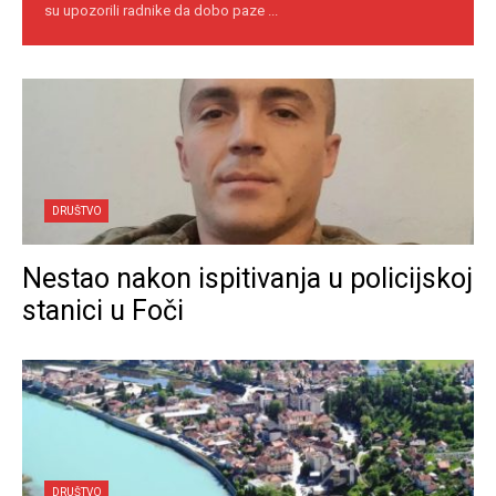
su upozorili radnike da dobo paze ...
DRUŠTVO
Nestao nakon ispitivanja u policijskoj
stanici u Foči
DRUŠTVO