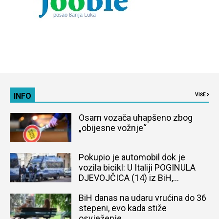
INFO
VIŠE
Osam vozača uhapšeno zbog
„obijesne vožnje“
Pokupio je automobil dok je
vozila bicikl: U Italiji POGINULA
DJEVOJČICA (14) iz BiH,
naređena obdukcija tijela
BiH danas na udaru vrućina do 36
stepeni, evo kada stiže
osvježenje