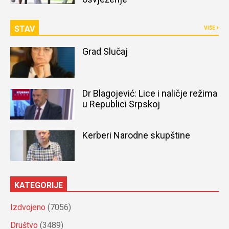
STAV
VIŠE
Grad Slučaj
Dr Blagojević: Lice i naličje režima
u Republici Srpskoj
Kerberi Narodne skupštine
KATEGORIJE
Izdvojeno
(7056)
Društvo
(3489)