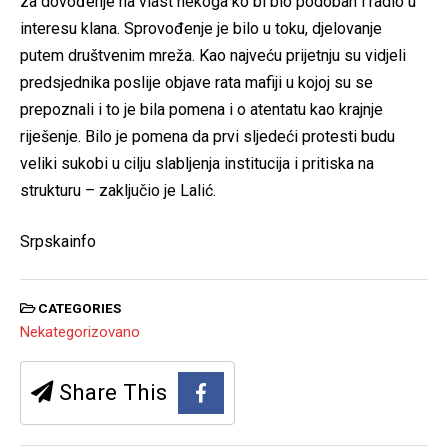
za dovođenje na vlast nekoga ko bi bio podoban i radio u
interesu klana. Sprovođenje je bilo u toku, djelovanje
putem društvenim mreža. Kao najveću prijetnju su vidjeli
predsjednika poslije objave rata mafiji u kojoj su se
prepoznali i to je bila pomena i o atentatu kao krajnje
riješenje. Bilo je pomena da prvi sljedeći protesti budu
veliki sukobi u cilju slabljenja institucija i pritiska na
strukturu – zaključio je Lalić.
Srpskainfo
CATEGORIES
Nekategorizovano
Share This