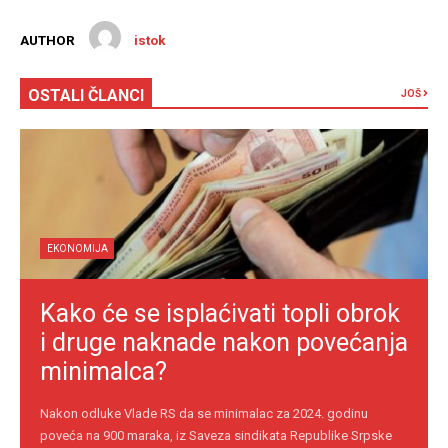
AUTHOR
istok
OSTALI ČLANCI
JOŠ
EKONOMIJA
Kako će se isplaćivati topli obrok
i druge naknade nakon povećanja
minimalca?
Nakon odluke Vlade RS da se minimalac za 2024. godinu
poveća na 900 maraka, iz Saveza sindikata Republike Srpske