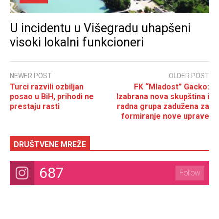
U incidentu u Višegradu uhapšeni
visoki lokalni funkcioneri
NEWER POST
OLDER POST
Turci razvili ozbiljan
FK “Mladost” Gacko:
posao u BiH, prihodi ne
Izabrana nova skupština i
prestaju rasti
radna grupa zadužena za
formiranje nove uprave
DRUŠTVENE MREŽE
687
Follow