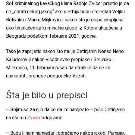
Šef kriminalnog kavačkog klana Radoje Zvicer prijetio je da
će „odrati nekog jakog“ ako u Srbiju budu smještali Veljku
Belivuku i Marku Miljkoviću, nakon što je ekipa okupljena
oko tih plaćenika kriminalne grupe iz Kotora uhapšena u
Beogradu početkom februara 2021. godine.
Tako je zaprijetio nakon što mu je Cetinjanin Nenad Neno
Kaluđerović nakon višednevne prepiske i Belivuku i
Miljkoviću, 11. februara pisao da strahuje da će im
namjestiti, prenose podgoričke Vijesti.
Šta je bilo u prepisci
– Bojim se za njih da će da im namjeste – piše Cetinjanin,
na šta mu
Zvicer
odgovara:
– Budu li nam namještali odraćemo nekog jakog. Pumpaju