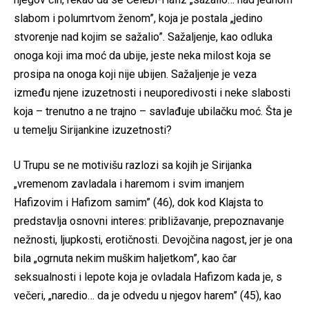
slabom i polumrtvom ženom”, koja je postala „jedino
stvorenje nad kojim se sažalio”. Sažaljenje, kao odluka
onoga koji ima moć da ubije, jeste neka milost koja se
prosipa na onoga koji nije ubijen. Sažaljenje je veza
između njene izuzetnosti i neuporedivosti i neke slabosti
koja – trenutno a ne trajno – savlađuje ubilačku moć. Šta je
u temelju Sirijankine izuzetnosti?
U Trupu se ne motivišu razlozi sa kojih je Sirijanka
„vremenom zavladala i haremom i svim imanjem
Hafizovim i Hafizom samim” (46), dok kod Klajsta to
predstavlja osnovni interes: približavanje, prepoznavanje
nežnosti, ljupkosti, erotičnosti. Devojčina nagost, jer je ona
bila „ogrnuta nekim muškim haljetkom”, kao čar
seksualnosti i lepote koja je ovladala Hafizom kada je, s
večeri, „naredio… da je odvedu u njegov harem” (45), kao