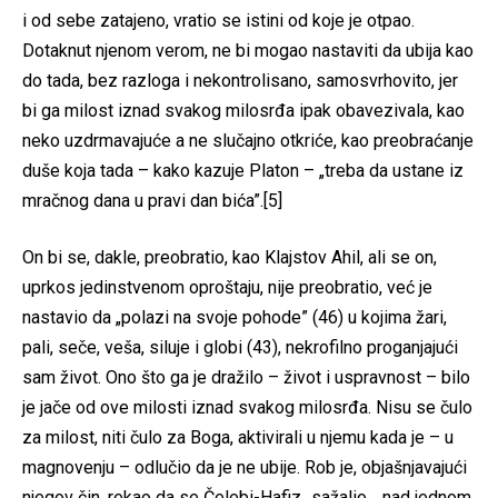
i od sebe zatajeno, vratio se istini od koje je otpao.
Dotaknut njenom verom, ne bi mogao nastaviti da ubija kao
do tada, bez razloga i nekontrolisano, samosvrhovito, jer
bi ga milost iznad svakog milosrđa ipak obavezivala, kao
neko uzdrmavajuće a ne slučajno otkriće, kao preobraćanje
duše koja tada – kako kazuje Platon – „treba da ustane iz
mračnog dana u pravi dan bića”.[5]
On bi se, dakle, preobratio, kao Klajstov Ahil, ali se on,
uprkos jedinstvenom oproštaju, nije preobratio, već je
nastavio da „polazi na svoje pohode” (46) u kojima žari,
pali, seče, veša, siluje i globi (43), nekrofilno proganjajući
sam život. Ono što ga je dražilo – život i uspravnost – bilo
je jače od ove milosti iznad svakog milosrđa. Nisu se čulo
za milost, niti čulo za Boga, aktivirali u njemu kada je – u
magnovenju – odlučio da je ne ubije. Rob je, objašnjavajući
njegov čin, rekao da se Čelebi-Hafiz „sažalio… nad jednom