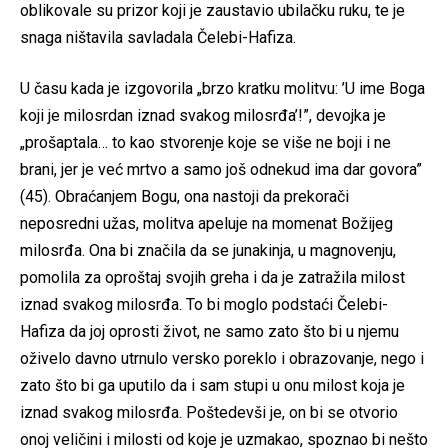
oblikovale su prizor koji je zaustavio ubilačku ruku, te je
snaga ništavila savladala Čelebi-Hafiza.
U času kada je izgovorila „brzo kratku molitvu: ’U ime Boga
koji je milosrdan iznad svakog milosrđa’!”, devojka je
„prošaptala… to kao stvorenje koje se više ne boji i ne
brani, jer je već mrtvo a samo još odnekud ima dar govora”
(45). Obraćanjem Bogu, ona nastoji da prekorači
neposredni užas, molitva apeluje na momenat Božijeg
milosrđa. Ona bi značila da se junakinja, u magnovenju,
pomolila za oproštaj svojih greha i da je zatražila milost
iznad svakog milosrđa. To bi moglo podstaći Čelebi-
Hafiza da joj oprosti život, ne samo zato što bi u njemu
oživelo davno utrnulo versko poreklo i obrazovanje, nego i
zato što bi ga uputilo da i sam stupi u onu milost koja je
iznad svakog milosrđa. Poštedevši je, on bi se otvorio
onoj veličini i milosti od koje je uzmakao, spoznao bi nešto