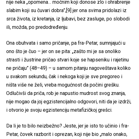
nije neka „opomena… moćnim koji donose zlo i ohrabrenje
slabim koji su čuvari dobra”,[9] jer ona svima pridolazi iz
srca života, iz kretanja, iz ljubavi, bez zasluge, po slobodi
ili, možda, po predodređenju.
Ona obuhvata i samo pričanje, pa fra-Petar, sumnjajući u
ono što je čuo – jer on se pita: „zašto mi je sa onoliko
strasti i žustrine pričao stvari koje se hapseniku i rajetinu
ne pričaju” (48–49) – u samom pitanju nagoveštava koliko
u svakom sekundu, čak i nekoga koji je sve pregoreo i
ništa više ne želi, vreba mogućnost da počini grešku.
Odlučivši da priča, rob je napustio mudrost svog znanja,
nije mogao da joj egzistencijalno odgovori, niti da je izdrži,
i otvorio je svoju egzistenciju metafizičkoj grešci.
Da li je to bilo neizbežno? Jeste, jer je isto to učinio i fra-
Petar, čovek razborit i oprezan, koji nije bio „malo onako,