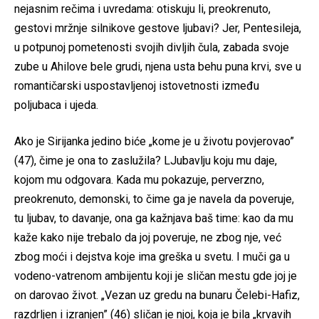
nejasnim rečima i uvredama: otiskuju li, preokrenuto,
gestovi mržnje silnikove gestove ljubavi? Jer, Pentesileja,
u potpunoj pometenosti svojih divljih čula, zabada svoje
zube u Ahilove bele grudi, njena usta behu puna krvi, sve u
romantičarski uspostavljenoj istovetnosti između
poljubaca i ujeda.
Ako je Sirijanka jedino biće „kome je u životu povjerovao”
(47), čime je ona to zaslužila? LJubavlju koju mu daje,
kojom mu odgovara. Kada mu pokazuje, perverzno,
preokrenuto, demonski, to čime ga je navela da poveruje,
tu ljubav, to davanje, ona ga kažnjava baš time: kao da mu
kaže kako nije trebalo da joj poveruje, ne zbog nje, već
zbog moći i dejstva koje ima greška u svetu. I muči ga u
vodeno-vatrenom ambijentu koji je sličan mestu gde joj je
on darovao život. „Vezan uz gredu na bunaru Čelebi-Hafiz,
razdrljen i izranjen” (46) sličan je njoj, koja je bila „krvavih