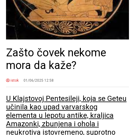
Zašto čovek nekome
mora da kaže?
istok
01/06/2025 12:58
U Klajstovoj Pentesileji, koja se Geteu
učinila kao upad varvarskog
elementa u lepotu antike, kraljica
Amazonki, zbunjena i ohola i
neukrotiva istovremeno, suprotno