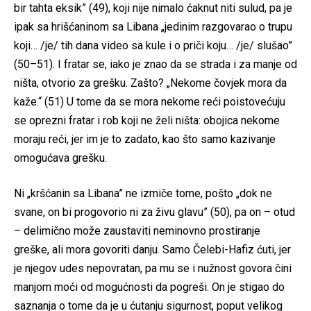
bir tahta eksik” (49), koji nije nimalo ćaknut niti sulud, pa je
ipak sa hrišćaninom sa Libana „jedinim razgovarao o trupu
koji… /je/ tih dana video sa kule i o priči koju… /je/ slušao”
(50–51). I fratar se, iako je znao da se strada i za manje od
ništa, otvorio za grešku. Zašto? „Nekome čovjek mora da
kaže.“ (51) U tome da se mora nekome reći poistovećuju
se oprezni fratar i rob koji ne želi ništa: obojica nekome
moraju reći, jer im je to zadato, kao što samo kazivanje
omogućava grešku.
Ni „kršćanin sa Libana” ne izmiče tome, pošto „dok ne
svane, on bi progovorio ni za živu glavu” (50), pa on – otud
– delimično može zaustaviti neminovno prostiranje
greške, ali mora govoriti danju. Samo Čelebi-Hafiz ćuti, jer
je njegov udes nepovratan, pa mu se i nužnost govora čini
manjom moći od mogućnosti da pogreši. On je stigao do
saznanja o tome da je u ćutanju sigurnost, poput velikog