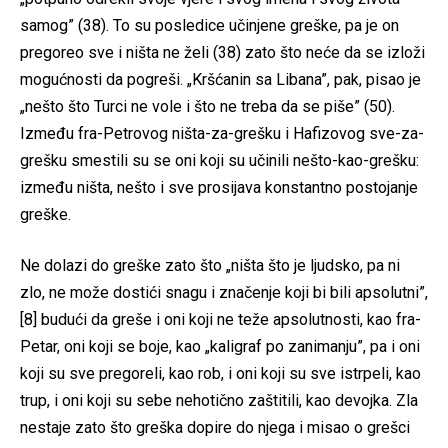
samog” (38). To su posledice učinjene greške, pa je on
pregoreo sve i ništa ne želi (38) zato što neće da se izloži
mogućnosti da pogreši. „Kršćanin sa Libana”, pak, pisao je
„nešto što Turci ne vole i što ne treba da se piše” (50).
Između fra-Petrovog ništa-za-grešku i Hafizovog sve-za-
grešku smestili su se oni koji su učinili nešto-kao-grešku:
između ništa, nešto i sve prosijava konstantno postojanje
greške.
Ne dolazi do greške zato što „ništa što je ljudsko, pa ni
zlo, ne može dostići snagu i značenje koji bi bili apsolutni”,
[8] budući da greše i oni koji ne teže apsolutnosti, kao fra-
Petar, oni koji se boje, kao „kaligraf po zanimanju”, pa i oni
koji su sve pregoreli, kao rob, i oni koji su sve istrpeli, kao
trup, i oni koji su sebe nehotično zaštitili, kao devojka. Zla
nestaje zato što greška dopire do njega i misao o grešci