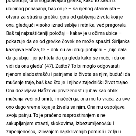
pošteđuje, onemogućavajući grešku, kako to sledi iz
ubičinog ponašanja, baš on je – sa njenog stanovišta –
otvara za strašnu grešku, goru od gubljenja života koji je
ona, gledajući visoko iznad sablje i ratnika, već pregorela.
Baš taj najzaštićeniji položaj – kakav je u očima ubice –
pokazuje da se od greške čovek ne može spasiti. Sirijanka
kažnjava Hafiza, te – dok su svi drugi pobijeni – „nije dala
da ga ubiju… jer je htela da ga gleda kako se muči, i da on
vidi da ona gleda” (47). Zašto? To bi moglo odgovarati
njenom sladostrašću i patnjama iz života sa njim, budući da
mučenje traje, baš kao što je i njihov zajednički život trajao.
Ona doživljava Hafizovu privrženost i ljubav kao oblik
mučenja veći od smrti, i mučeći ga, ona mu to vraća, za sve
ono dugo vreme koje je živela sa njim. Ona mu ospoljava
svoju patnju. To je praćeno rasprostiranjem a ne
sakupljanjem strasti, skokovima, izbezumljenošću i
zapenjenošću, izlivanjem najskrivenijih pomisli i želja u