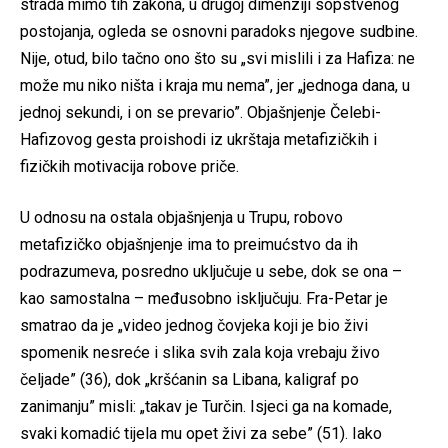
strada mimo tih zakona, u drugoj dimenziji sopstvenog
postojanja, ogleda se osnovni paradoks njegove sudbine.
Nije, otud, bilo tačno ono što su „svi mislili i za Hafiza: ne
može mu niko ništa i kraja mu nema”, jer „jednoga dana, u
jednoj sekundi, i on se prevario”. Objašnjenje Čelebi-
Hafizovog gesta proishodi iz ukrštaja metafizičkih i
fizičkih motivacija robove priče.
U odnosu na ostala objašnjenja u Trupu, robovo
metafizičko objašnjenje ima to preimućstvo da ih
podrazumeva, posredno uključuje u sebe, dok se ona –
kao samostalna – međusobno isključuju. Fra-Petar je
smatrao da je „video jednog čovjeka koji je bio živi
spomenik nesreće i slika svih zala koja vrebaju živo
čeljade” (36), dok „kršćanin sa Libana, kaligraf po
zanimanju” misli: „takav je Turčin. Isjeci ga na komade,
svaki komadić tijela mu opet živi za sebe” (51). Iako