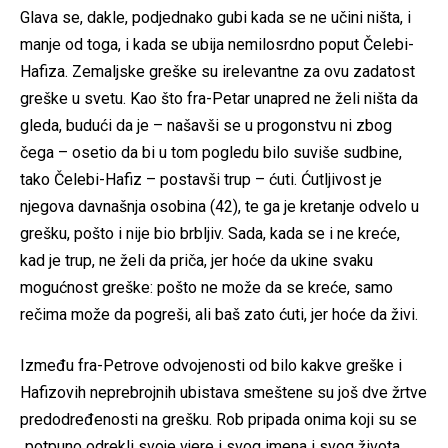
Glava se, dakle, podjednako gubi kada se ne učini ništa, i
manje od toga, i kada se ubija nemilosrdno poput Čelebi-
Hafiza. Zemaljske greške su irelevantne za ovu zadatost
greške u svetu. Kao što fra-Petar unapred ne želi ništa da
gleda, budući da je – našavši se u progonstvu ni zbog
čega – osetio da bi u tom pogledu bilo suviše sudbine,
tako Čelebi-Hafiz – postavši trup – ćuti. Ćutljivost je
njegova davnašnja osobina (42), te ga je kretanje odvelo u
grešku, pošto i nije bio brbljiv. Sada, kada se i ne kreće,
kad je trup, ne želi da priča, jer hoće da ukine svaku
mogućnost greške: pošto ne može da se kreće, samo
rečima može da pogreši, ali baš zato ćuti, jer hoće da živi.
Između fra-Petrove odvojenosti od bilo kakve greške i
Hafizovih neprebrojnih ubistava smeštene su još dve žrtve
predodređenosti na grešku. Rob pripada onima koji su se
„potpuno odrekli svoje vjere i svog imena i svog života