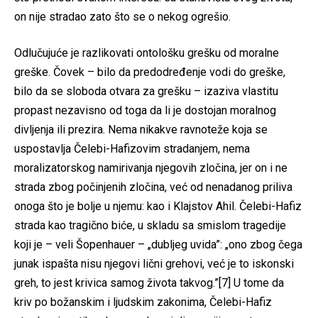
on nije stradao zato što se o nekog ogrešio.
Odlučujuće je razlikovati ontološku grešku od moralne
greške. Čovek – bilo da predodređenje vodi do greške,
bilo da se sloboda otvara za grešku – izaziva vlastitu
propast nezavisno od toga da li je dostojan moralnog
divljenja ili prezira. Nema nikakve ravnoteže koja se
uspostavlja Čelebi-Hafizovim stradanjem, nema
moralizatorskog namirivanja njegovih zločina, jer on i ne
strada zbog počinjenih zločina, već od nenadanog priliva
onoga što je bolje u njemu: kao i Klajstov Ahil. Čelebi-Hafiz
strada kao tragično biće, u skladu sa smislom tragedije
koji je – veli Šopenhauer – „dubljeg uvida”: „ono zbog čega
junak ispašta nisu njegovi lični grehovi, već je to iskonski
greh, to jest krivica samog života takvog.”[7] U tome da
kriv po božanskim i ljudskim zakonima, Čelebi-Hafiz