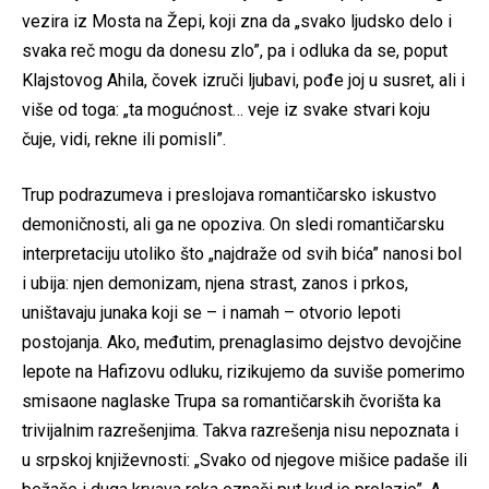
vezira iz Mosta na Žepi, koji zna da „svako ljudsko delo i
svaka reč mogu da donesu zlo”, pa i odluka da se, poput
Klajstovog Ahila, čovek izruči ljubavi, pođe joj u susret, ali i
više od toga: „ta mogućnost… veje iz svake stvari koju
čuje, vidi, rekne ili pomisli”.
Trup podrazumeva i preslojava romantičarsko iskustvo
demoničnosti, ali ga ne opoziva. On sledi romantičarsku
interpretaciju utoliko što „najdraže od svih bića” nanosi bol
i ubija: njen demonizam, njena strast, zanos i prkos,
uništavaju junaka koji se – i namah – otvorio lepoti
postojanja. Ako, međutim, prenaglasimo dejstvo devojčine
lepote na Hafizovu odluku, rizikujemo da suviše pomerimo
smisaone naglaske Trupa sa romantičarskih čvorišta ka
trivijalnim razrešenjima. Takva razrešenja nisu nepoznata i
u srpskoj književnosti: „Svako od njegove mišice padaše ili