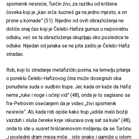
spomenik nesreće, Turčin živi, za razliku od krštena
čoveka koji je „kao srča: kucneš ga na jedno mjesto, a on
prsne u komade” (51). Nijedno od ovih obrazloženja ne
dotiče onaj čas koji je Čelebi-Hafiza gurnuo u nepovratnu
odluku, već se ta obrazloženja okupljaju oko posledica te
odluke. Nijedan od junaka se ne pita zašto je Čelebi-Hafiz
stradao.
Rob, koji to stradanje metafizički poima, na temelju pitanja
o poreklu Čelebi-Hafizovog čina može dosegnuti oba
ponuđena suda o sudbini trupa. Jer, kada on kaže da Hafiz
nema „ruke i noge i očinji vid” (48), onda je to saglasno sa
fra-Petrovim osećanjem da je video „živi spomenik
nesreće”. Ali, kada rob opiše kako trup „udiše malo božiji
vazduh i sluša čereke koje iskucava ovaj sat sa kule” (48),
onda to ide u susret hrišćaninovom mišljenju da se Turčinu
„i poslednji dram mesa miče… isto onako i gamiže u istom