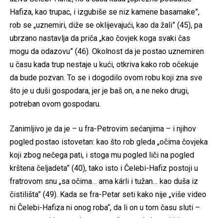
Hafiza, kao trupac, i izgubiše se niz kamene basamake”,
rob se „uznemiri, diže se oklijevajući, kao da žali” (45), pa
ubrzano nastavlja da priča „kao čovjek koga svaki čas
mogu da odazovu” (46). Okolnost da je postao uznemiren
u času kada trup nestaje u kući, otkriva kako rob očekuje
da bude pozvan. To se i dogodilo ovom robu koji zna sve
što je u duši gospodara, jer je baš on, a ne neko drugi,
potreban ovom gospodaru.
Zanimljivo je da je – u fra-Petrovim sećanjima – i njihov
pogled postao istovetan: kao što rob gleda „očima čovjeka
koji zbog nečega pati, i stoga mu pogled liči na pogled
krštena čeljadeta” (40), tako isto i Čelebi-Hafiz postoji u
fratrovom snu „sa očima… ama kárli i tužan… kao duša iz
čistilišta” (49). Kada se fra-Petar seti kako nije „više video
ni Čelebi-Hafiza ni onog roba“, da li on u tom času sluti –