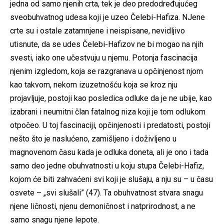
jedna od samo njenih crta, tek je deo predodređujućeg
sveobuhvatnog udesa koji je uzeo Čelebi-Hafiza. NJene
crte su i ostale zatamnjene i neispisane, nevidljivo
utisnute, da se udes Čelebi-Hafizov ne bi mogao na njih
svesti, iako one učestvuju u njemu. Potonja fascinacija
njenim izgledom, koja se razgranava u opčinjenost njom
kao takvom, nekom izuzetnošću koja se kroz nju
projavljuje, postoji kao posledica odluke da je ne ubije, kao
izabrani i neumitni član fatalnog niza koji je tom odlukom
otpočeo. U toj fascinaciji, opčinjenosti i predatosti, postoji
nešto što je naslućeno, zamišljeno i doživljeno u
magnovenom času kada je odluka doneta, ali je ono i tada
samo deo jedne obuhvatnosti u koju stupa Čelebi-Hafiz,
kojom će biti zahvaćeni svi koji je slušaju, a nju su – u času
osvete – „svi slušali” (47). Ta obuhvatnost stvara snagu
njene ličnosti, njenu demoničnost i natprirodnost, a ne
samo snagu njene lepote.