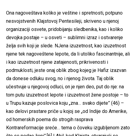
Ona nagoveštava koliko je veštine i spretnosti, potpuno
nesvojstvenih Klajstovoj Pentesileji, skriveno u njenoj
organizaciji osvete, pridobijanju sledbenika, kao i koliko
devojka postaje – u osveti – sublimni izraz i ostvarenje
želja svih koji je slede. NJena izuzetnost, kao izuzetnost
njene tek nagoveštene lepote, da li utoliko fascinantnije, ali
i kao izuzetnost njene zatajenosti, prikrivenosti i
podmuklosti, jeste onaj oblik zbog kojeg je Hafiz izazvan
da donese odluku svog, no i njenog života. Taj oblik
učestvuje u njegovoj odluci, on je njen deo, put do nje: na
tom putu izuzetnost lepote i izuzetnost žene postoje – to
u Trupu kazuje poslovica koju „zna… svako dijete” (46) –
kao delovi prastare priče u kojoj se „od Indije do Amerike,
od homerskih poema do strogih rasprava
Kontrareformacije sreće… tema o čoveku izgubljenom zato
što se podao ženi”.[6] I Ahil, kod Klajsta, otvarajući se