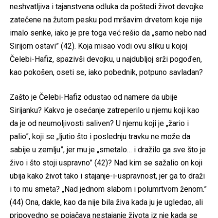
neshvatljiva i tajanstvena odluka da poštedi život devojke
zatečene na žutom pesku pod mršavim drvetom koje nije
imalo senke, iako je pre toga već rešio da „samo nebo nad
Sirijom ostavi” (42). Koja misao vodi ovu sliku u kojoj
Čelebi-Hafiz, spazivši devojku, u najdubljoj srži pogođen,
kao pokošen, oseti se, iako pobednik, potpuno savladan?
Zašto je Čelebi-Hafiz odustao od namere da ubije
Sirijanku? Kakvo je osećanje zatreperilo u njemu koji kao
da je od neumoljivosti saliven? U njemu koji je „žario i
palio”, koji se „ljutio što i poslednju travku ne može da
sabije u zemlju”, jer mu je „smetalo… i dražilo ga sve što je
živo i što stoji uspravno” (42)? Nad kim se sažalio on koji
ubija kako život tako i stajanje-i-uspravnost, jer ga to draži
i to mu smeta? „Nad jednom slabom i polumrtvom ženom.”
(44) Ona, dakle, kao da nije bila živa kada ju je ugledao, ali
pripovedno se pojačava nestajanje života iz nje kada se