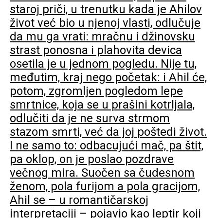
staroj priči, u trenutku kada je Ahilov
život već bio u njenoj vlasti, odlučuje
da mu ga vrati: mračnu i džinovsku
strast ponosna i plahovita devica
osetila je u jednom pogledu. Nije tu,
međutim, kraj nego početak: i Ahil će,
potom, zgromljen pogledom lepe
smrtnice, koja se u prašini kotrljala,
odlučiti da je ne surva strmom
stazom smrti, već da joj poštedi život.
I ne samo to: odbacujući mač, pa štit,
pa oklop, on je poslao pozdrave
večnog mira. Suočen sa čudesnom
ženom, pola furijom a pola gracijom,
Ahil se – u romantičarskoj
interpretaciji – pojavio kao leptir koji