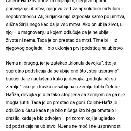
Čelebi-Hafizov poriv za ubijanjem, njegovo uporno
ponavljanje ubistva, njegovu žeđ za apsolutnim mrtvilom i
nepokretnošću. Ali, Sirijanka nije izgledala samo polumrtva,
slična Siriji, nego kao da je već mrtva. Ako on ubija život, u
njoj – u magnovenju u kojem odlučuje da je ne ubije –
života ni nema. Tada je on prestao da mrzi. Time bi – iz
njegovog pogleda – bio uklonjen prvi podsticaj na ubistvo.
Nema ni drugog, jer je zatekao „klonulu devojku”, što je
suprotno podsticaju da se ubije ono što „stoji uspravno”,
budući da je naglašeno kako je devojka „podigla oči sa
zemlje”: ako je i travka nesabijena u zemlju ljutila Čelebi-
Hafiza, devojka je bila tako stopljena sa zemljom da ga nije
mogla ljutiti. Tada je on prestao da goni. Čelebi-Hafiz je
odlučio u času kada nije bilo ničega što bi ga ometalo i
dražilo, kada je bio odvojen – prizorom koji je ugledao –
od podsticaja na ubistvo. NJena ne-moć i ne-uspravnost