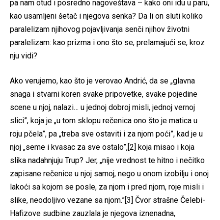
pa nam otud i posredno nagoveštava – kako oni idu u paru,
kao usamljeni šetač i njegova senka? Da li on sluti koliko
paralelizam njihovog pojavljivanja senči njihov životni
paralelizam: kao prizma i ono što se, prelamajući se, kroz
nju vidi?
Ako verujemo, kao što je verovao Andrić, da se „glavna
snaga i stvarni koren svake pripovetke, svake pojedine
scene u njoj, nalazi… u jednoj dobroj misli, jednoj vernoj
slici”, koja je „u tom sklopu rečenica ono što je matica u
roju pčela”, pa „treba sve ostaviti i za njom poći”, kad je u
njoj „seme i kvasac za sve ostalo”,[2] koja misao i koja
slika nadahnjuju Trup? Jer, „nije vrednost te hitno i nečitko
zapisane rečenice u njoj samoj, nego u onom izobilju i onoj
lakoći sa kojom se posle, za njom i pred njom, roje misli i
slike, neodoljivo vezane sa njom.”[3] Čvor strašne Čelebi-
Hafizove sudbine zauzlala je njegova iznenadna,