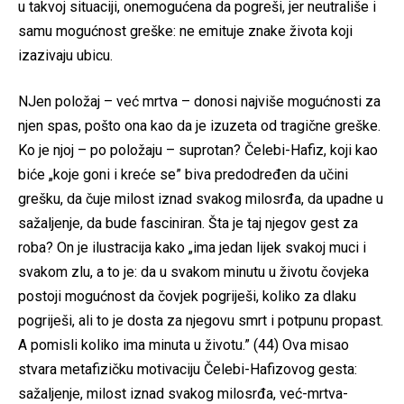
u takvoj situaciji, onemogućena da pogreši, jer neutrališe i
samu mogućnost greške: ne emituje znake života koji
izazivaju ubicu.
NJen položaj – već mrtva – donosi najviše mogućnosti za
njen spas, pošto ona kao da je izuzeta od tragične greške.
Ko je njoj – po položaju – suprotan? Čelebi-Hafiz, koji kao
biće „koje goni i kreće se” biva predodređen da učini
grešku, da čuje milost iznad svakog milosrđa, da upadne u
sažaljenje, da bude fasciniran. Šta je taj njegov gest za
roba? On je ilustracija kako „ima jedan lijek svakoj muci i
svakom zlu, a to je: da u svakom minutu u životu čovjeka
postoji mogućnost da čovjek pogriješi, koliko za dlaku
pogriješi, ali to je dosta za njegovu smrt i potpunu propast.
A pomisli koliko ima minuta u životu.” (44) Ova misao
stvara metafizičku motivaciju Čelebi-Hafizovog gesta:
sažaljenje, milost iznad svakog milosrđa, već-mrtva-