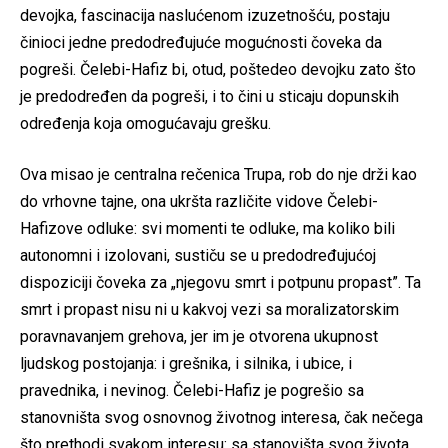
devojka, fascinacija naslućenom izuzetnošću, postaju
činioci jedne predodređujuće mogućnosti čoveka da
pogreši. Čelebi-Hafiz bi, otud, poštedeo devojku zato što
je predodređen da pogreši, i to čini u sticaju dopunskih
određenja koja omogućavaju grešku.
Ova misao je centralna rečenica Trupa, rob do nje drži kao
do vrhovne tajne, ona ukršta različite vidove Čelebi-
Hafizove odluke: svi momenti te odluke, ma koliko bili
autonomni i izolovani, sustiču se u predodređujućoj
dispoziciji čoveka za „njegovu smrt i potpunu propast”. Ta
smrt i propast nisu ni u kakvoj vezi sa moralizatorskim
poravnavanjem grehova, jer im je otvorena ukupnost
ljudskog postojanja: i grešnika, i silnika, i ubice, i
pravednika, i nevinog. Čelebi-Hafiz je pogrešio sa
stanovništa svog osnovnog životnog interesa, čak nečega
što prethodi svakom interesu: sa stanovišta svog života,