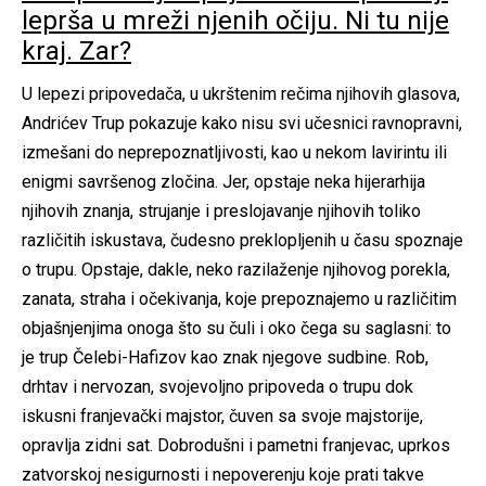
leprša u mreži njenih očiju. Ni tu nije
kraj. Zar?
U lepezi pripovedača, u ukrštenim rečima njihovih glasova,
Andrićev Trup pokazuje kako nisu svi učesnici ravnopravni,
izmešani do neprepoznatljivosti, kao u nekom lavirintu ili
enigmi savršenog zločina. Jer, opstaje neka hijerarhija
njihovih znanja, strujanje i preslojavanje njihovih toliko
različitih iskustava, čudesno preklopljenih u času spoznaje
o trupu. Opstaje, dakle, neko razilaženje njihovog porekla,
zanata, straha i očekivanja, koje prepoznajemo u različitim
objašnjenjima onoga što su čuli i oko čega su saglasni: to
je trup Čelebi-Hafizov kao znak njegove sudbine. Rob,
drhtav i nervozan, svojevoljno pripoveda o trupu dok
iskusni franjevački majstor, čuven sa svoje majstorije,
opravlja zidni sat. Dobrodušni i pametni franjevac, uprkos
zatvorskoj nesigurnosti i nepoverenju koje prati takve