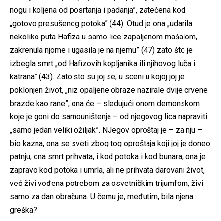
nogu i koljena od posrtanja i padanja”, zatečena kod
„gotovo presušenog potoka” (44). Otud je ona „udarila
nekoliko puta Hafiza u samo lice zapaljenom mašalom,
zakrenula njome i ugasila je na njemu” (47) zato što je
izbegla smrt „od Hafizovih kopljanika ili njihovog luča i
katrana” (43). Zato što su joj se, u sceni u kojoj joj je
poklonjen život, „niz opaljene obraze nazirale dvije crvene
brazde kao rane”, ona će – sledujući onom demonskom
koje je goni do samouništenja – od njegovog lica napraviti
„samo jedan veliki ožiljak”. NJegov oproštaj je – za nju –
bio kazna, ona se sveti zbog tog oproštaja koji joj je doneo
patnju, ona smrt prihvata, i kod potoka i kod bunara, ona je
zapravo kod potoka i umrla, ali ne prihvata darovani život,
već živi vođena potrebom za osvetničkim trijumfom, živi
samo za dan obračuna. U čemu je, međutim, bila njena
greška?