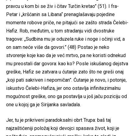
pravcu u kom bi se živ i čitav Turčin kretao” (51). I fra-
Petar i „kršćanin sa Libana“ prenaglašavaju pojedine
momente robove priče, ne pitajući se zašto strada Čelebi-
Hafiz. Rob, međutim, u tom stradanju vidi dvostruke
tragove: „Sudbina mu je oduzela ruke i noge i očinji vid, a
on sam neće više da govori.” (48) Postao je neko
stvorenje koje kao da je već mrtvo, pa ne koristi odnekud
mu preostali dar govora: kao ko? Posle iskušanog dejstva
greške, Hafiz se zatvara u ćutanje zato što ne greši onaj
„koji pati sakriven i nepomičan”. Ćutanje je novo, i potonje,
iskustvo Čelebi-Hafiza, jer ono ostavlja infinitezimalnu
mogućnost greške, ono ga postavlja u još jaču poziciju od
one u kojoj ga je Sirijanka savladala.
Jer, tu je prikriveni paradoksalni obrt Trupa: baš taj
najzaštićeniji položaj koji devojci spasava život, koji je