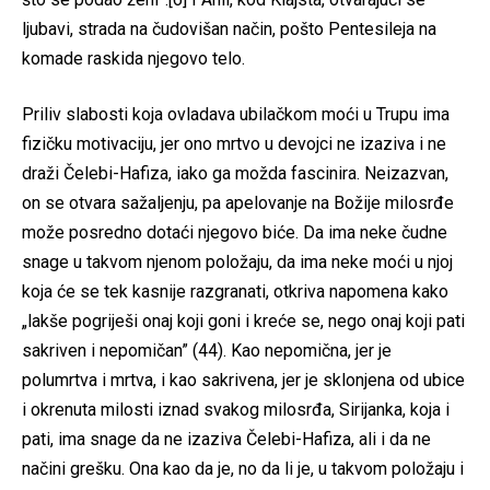
ljubavi, strada na čudovišan način, pošto Pentesileja na
komade raskida njegovo telo.
Priliv slabosti koja ovladava ubilačkom moći u Trupu ima
fizičku motivaciju, jer ono mrtvo u devojci ne izaziva i ne
draži Čelebi-Hafiza, iako ga možda fascinira. Neizazvan,
on se otvara sažaljenju, pa apelovanje na Božije milosrđe
može posredno dotaći njegovo biće. Da ima neke čudne
snage u takvom njenom položaju, da ima neke moći u njoj
koja će se tek kasnije razgranati, otkriva napomena kako
„lakše pogriješi onaj koji goni i kreće se, nego onaj koji pati
sakriven i nepomičan” (44). Kao nepomična, jer je
polumrtva i mrtva, i kao sakrivena, jer je sklonjena od ubice
i okrenuta milosti iznad svakog milosrđa, Sirijanka, koja i
pati, ima snage da ne izaziva Čelebi-Hafiza, ali i da ne
načini grešku. Ona kao da je, no da li je, u takvom položaju i