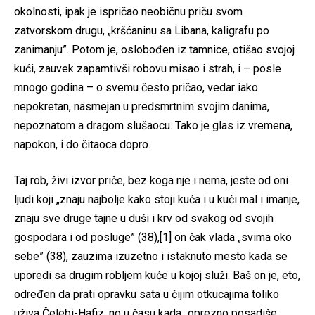
okolnosti, ipak je ispričao neobičnu priču svom
zatvorskom drugu, „kršćaninu sa Libana, kaligrafu po
zanimanju”. Potom je, oslobođen iz tamnice, otišao svojoj
kući, zauvek zapamtivši robovu misao i strah, i – posle
mnogo godina – o svemu često pričao, vedar iako
nepokretan, nasmejan u predsmrtnim svojim danima,
nepoznatom a dragom slušaocu. Tako je glas iz vremena,
napokon, i do čitaoca dopro.
Taj rob, živi izvor priče, bez koga nje i nema, jeste od oni
ljudi koji „znaju najbolje kako stoji kuća i u kući mal i imanje,
znaju sve druge tajne u duši i krv od svakog od svojih
gospodara i od posluge” (38),[1] on čak vlada „svima oko
sebe” (38), zauzima izuzetno i istaknuto mesto kada se
uporedi sa drugim robljem kuće u kojoj služi. Baš on je, eto,
određen da prati opravku sata u čijim otkucajima toliko
uživa Čelebi-Hafiz, no u času kada „oprezno posadiše