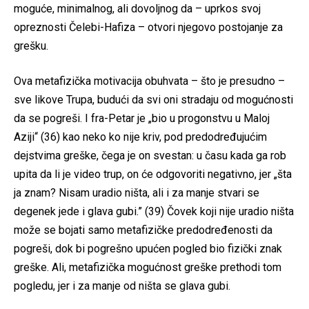
moguće, minimalnog, ali dovoljnog da – uprkos svoj
opreznosti Čelebi-Hafiza – otvori njegovo postojanje za
grešku.
Ova metafizička motivacija obuhvata – što je presudno –
sve likove Trupa, budući da svi oni stradaju od mogućnosti
da se pogreši. I fra-Petar je „bio u progonstvu u Maloj
Aziji“ (36) kao neko ko nije kriv, pod predodređujućim
dejstvima greške, čega je on svestan: u času kada ga rob
upita da li je video trup, on će odgovoriti negativno, jer „šta
ja znam? Nisam uradio ništa, ali i za manje stvari se
degenek jede i glava gubi.” (39) Čovek koji nije uradio ništa
može se bojati samo metafizičke predodređenosti da
pogreši, dok bi pogrešno upućen pogled bio fizički znak
greške. Ali, metafizička mogućnost greške prethodi tom
pogledu, jer i za manje od ništa se glava gubi.