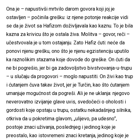
Ona je – napustivši mrtvilo darom govora koji joj je
ostavljen – počinila grešku: iz njene potonje reakcije vidi
se da je život sa Hafizom doživljavala kao kaznu. To je bila
kazna za krivicu što je ostala živa. Molitva – govor, reči –
učestvovala je u tom ostajanju. Zato Hafiz ćuti: neće da
ponovi njenu grešku, ono što je njenu egzistenciju uputilo
ka raznolikim stazama koje dovode do greške. On ćuti da
ne bi pogrešio, jer bi ga zadovoljstvo bivstvovanja-u-trupu
– u slučaju da progovori – moglo napustiti. On živi kao trup
i ćutanjem čuva takav život, jer je Turčin, kao što ćutanjem
umanjuje mogućnost da pogreši. Ali je ne uklanja: njegovo
neverovatno izvijanje glave uvis, svedočeći o oholosti i
gordosti koje opstaju u trupu, ostatku nekadašnjeg silnika,
otkriva da u pokretima glavom, „ulijevo, pa udesno”,
postoje znaci uživanja, poslednjeg i jedinog koje je
preostalo, kao istovremeni znaci kretanja, jedinog koje je