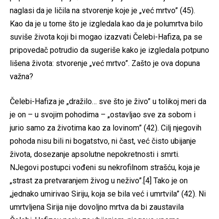
naglasi da je ličila na stvorenje koje je „već mrtvo” (45).
Kao da je u tome što je izgledala kao da je polumrtva bilo
suviše života koji bi mogao izazvati Čelebi-Hafiza, pa se
pripovedač potrudio da sugeriše kako je izgledala potpuno
lišena života: stvorenje „već mrtvo”. Zašto je ova dopuna
važna?
Čelebi-Hafiza je „dražilo… sve što je živo” u tolikoj meri da
je on – u svojim pohodima – „ostavljao sve za sobom i
jurio samo za životima kao za lovinom” (42). Cilj njegovih
pohoda nisu bili ni bogatstvo, ni čast, već čisto ubijanje
života, dosezanje apsolutne nepokretnosti i smrti.
NJegovi postupci vođeni su nekrofilnom strašću, koja je
„strast za pretvaranjem živog u neživo”.[4] Tako je on
„jednako umirivao Siriju, koja se bila već i umrtvila” (42). Ni
umrtvljena Sirija nije dovoljno mrtva da bi zaustavila