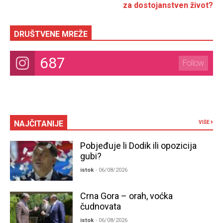
za dostojanstven život?
DRUŠTVENE MREŽE
687
Follow
NAJČITANIJE
VIŠE
Pobjeđuje li Dodik ili opozicija
gubi?
istok
- 06/08/2026
Crna Gora – orah, voćka
čudnovata
istok
- 06/08/2026