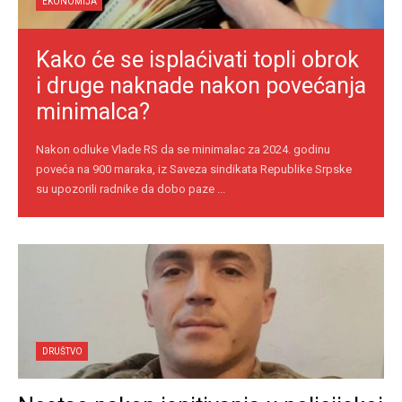
EKONOMIJA
Kako će se isplaćivati topli obrok
i druge naknade nakon povećanja
minimalca?
Nakon odluke Vlade RS da se minimalac za 2024. godinu
poveća na 900 maraka, iz Saveza sindikata Republike Srpske
su upozorili radnike da dobo paze ...
DRUŠTVO