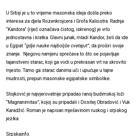
U Srbiji je u to vrijeme masonska ideja došla preko
interesa za djela Rozenkrojcera i Grofa Kaliostra. Radnja
“Kandora” (riječ označava čistog, iskrenog) je vrlo
jednostavna i kratka. Glavni junak, mladi Kandor, želi da ide
u Egipat
“gdje nauke najboljše cvetajut”
, da proširi svoje
znanje. Njegovu namjeru sprečava to što se pojavljuje
tajanstveni starac, koji ga vodi u prekrasan vrt na skrovito
mjesto. Tamo ga starac danima uči i upućuje u tajne
mudrosti, prepun masonske egipatske simbolike.
Stojković je najvjerovatnije pripadao ranoj budimskoj loži
“Magnanimitas”, kojoj su pripadali i Dositej Obradović i Vuk
Karadžić. Roman je napisan mješavinom ruskog i srpskog
jezika.
Srpskainfo