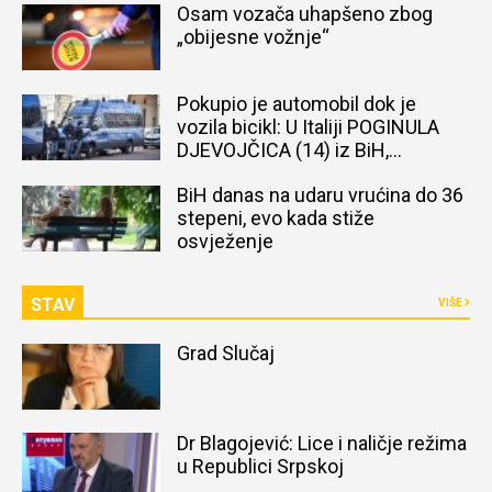
Osam vozača uhapšeno zbog
„obijesne vožnje“
Pokupio je automobil dok je
vozila bicikl: U Italiji POGINULA
DJEVOJČICA (14) iz BiH,
naređena obdukcija tijela
BiH danas na udaru vrućina do 36
stepeni, evo kada stiže
osvježenje
STAV
VIŠE
Grad Slučaj
Dr Blagojević: Lice i naličje režima
u Republici Srpskoj