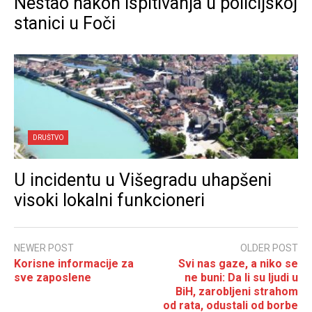
Nestao nakon ispitivanja u policijskoj
stanici u Foči
DRUŠTVO
U incidentu u Višegradu uhapšeni
visoki lokalni funkcioneri
NEWER POST
OLDER POST
Korisne informacije za
Svi nas gaze, a niko se
sve zaposlene
ne buni: Da li su ljudi u
BiH, zarobljeni strahom
od rata, odustali od borbe