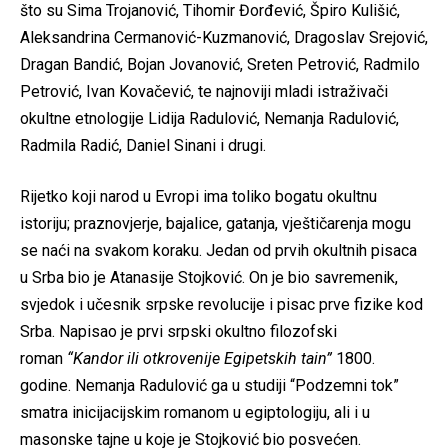
što su Sima Trojanović, Tihomir Đorđević, Špiro Kulišić,
Aleksandrina Cermanović-Kuzmanović, Dragoslav Srejović,
Dragan Bandić, Bojan Jovanović, Sreten Petrović, Radmilo
Petrović, Ivan Kovačević, te najnoviji mladi istraživači
okultne etnologije Lidija Radulović, Nemanja Radulović,
Radmila Radić, Daniel Sinani i drugi.
Rijetko koji narod u Evropi ima toliko bogatu okultnu
istoriju; praznovjerje, bajalice, gatanja, vještičarenja mogu
se naći na svakom koraku. Jedan od prvih okultnih pisaca
u Srba bio je Atanasije Stojković. On je bio savremenik,
svjedok i učesnik srpske revolucije i pisac prve fizike kod
Srba. Napisao je prvi srpski okultno filozofski
roman
“Kandor ili otkrovenije Egipetskih tain”
1800.
godine. Nemanja Radulović ga u studiji “Podzemni tok”
smatra inicijacijskim romanom u egiptologiju, ali i u
masonske tajne u koje je Stojković bio posvećen.