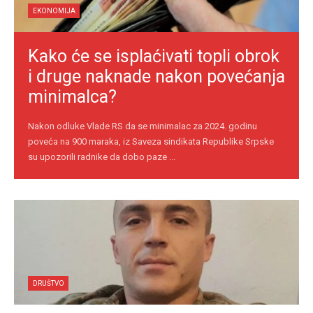
EKONOMIJA
Kako će se isplaćivati topli obrok
i druge naknade nakon povećanja
minimalca?
Nakon odluke Vlade RS da se minimalac za 2024. godinu
poveća na 900 maraka, iz Saveza sindikata Republike Srpske
su upozorili radnike da dobo paze ...
DRUŠTVO