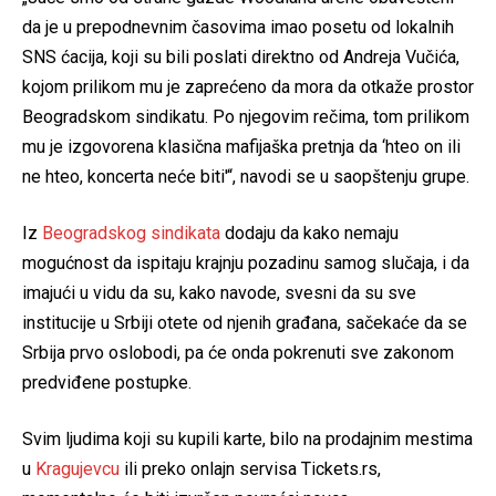
da je u prepodnevnim časovima imao posetu od lokalnih
SNS ćacija, koji su bili poslati direktno od Andreja Vučića,
kojom prilikom mu je zaprećeno da mora da otkaže prostor
Beogradskom sindikatu. Po njegovim rečima, tom prilikom
mu je izgovorena klasična mafijaška pretnja da ‘hteo on ili
ne hteo, koncerta neće biti'“, navodi se u saopštenju grupe.
Iz
Beogradskog sindikata
dodaju da kako nemaju
mogućnost da ispitaju krajnju pozadinu samog slučaja, i da
imajući u vidu da su, kako navode, svesni da su sve
institucije u Srbiji otete od njenih građana, sačekaće da se
Srbija prvo oslobodi, pa će onda pokrenuti sve zakonom
predviđene postupke.
Svim ljudima koji su kupili karte, bilo na prodajnim mestima
u
Kragujevcu
ili preko onlajn servisa Tickets.rs,