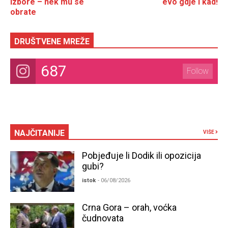
izbore – nek mu se
evo gdje i kad!
obrate
DRUŠTVENE MREŽE
687
Follow
NAJČITANIJE
VIŠE
Pobjeđuje li Dodik ili opozicija
gubi?
istok
- 06/08/2026
Crna Gora – orah, voćka
čudnovata