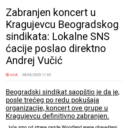
Zabranjen koncert u
Kragujevcu Beogradskog
sindikata: Lokalne SNS
ćacije poslao direktno
Andrej Vučić
istok
08/05/2025 11:53
Beogradski sindikat saopštio je da je,
posle trećeg po redu pokušaja
organizacije, koncert ove grupe u
Kragujevcu definitivno zabranjen.
„Juče smo od strane gazde Woodland arene obavešteni