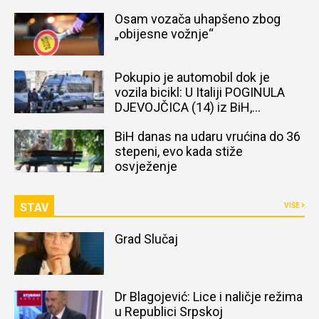
Osam vozača uhapšeno zbog
„obijesne vožnje“
Pokupio je automobil dok je
vozila bicikl: U Italiji POGINULA
DJEVOJČICA (14) iz BiH,
naređena obdukcija tijela
BiH danas na udaru vrućina do 36
stepeni, evo kada stiže
osvježenje
STAV
VIŠE
Grad Slučaj
Dr Blagojević: Lice i naličje režima
u Republici Srpskoj