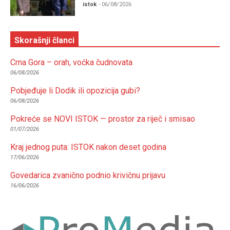
istok
- 06/08/2026
Skorašnji članci
Crna Gora – orah, voćka čudnovata
06/08/2026
Pobjeđuje li Dodik ili opozicija gubi?
06/08/2026
Pokreće se NOVI ISTOK — prostor za riječ i smisao
01/07/2026
Kraj jednog puta: ISTOK nakon deset godina
17/06/2026
Govedarica zvanično podnio krivičnu prijavu
16/06/2026