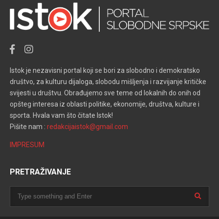
Istok je nezavisni portal koji se bori za slobodno i demokratsko
društvo, za kulturu dijaloga, slobodu mišljenja i razvijanje kritičke
svijesti u društvu. Obrađujemo sve teme od lokalnih do onih od
opšteg interesa iz oblasti politike, ekonomije, društva, kulture i
sporta. Hvala vam što čitate Istok!
Pišite nam :
redakcijaistok@gmail.com
IMPRESUM
PRETRAŽIVANJE