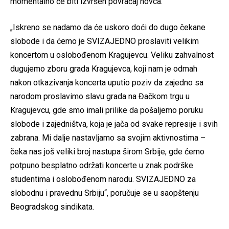
momentalno će biti izvršen povraćaj novca.
„Iskreno se nadamo da će uskoro doći do dugo čekane
slobode i da ćemo je SVIZAJEDNO proslaviti velikim
koncertom u oslobođenom Kragujevcu. Veliku zahvalnost
dugujemo zboru grada Kragujevca, koji nam je odmah
nakon otkazivanja koncerta uputio poziv da zajedno sa
narodom proslavimo slavu grada na Đačkom trgu u
Kragujevcu, gde smo imali prilike da pošaljemo poruku
slobode i zajedništva, koja je jača od svake represije i svih
zabrana. Mi dalje nastavljamo sa svojim aktivnostima –
čeka nas još veliki broj nastupa širom Srbije, gde ćemo
potpuno besplatno održati koncerte u znak podrške
studentima i oslobođenom narodu. SVIZAJEDNO za
slobodnu i pravednu Srbiju“, poručuje se u saopštenju
Beogradskog sindikata.