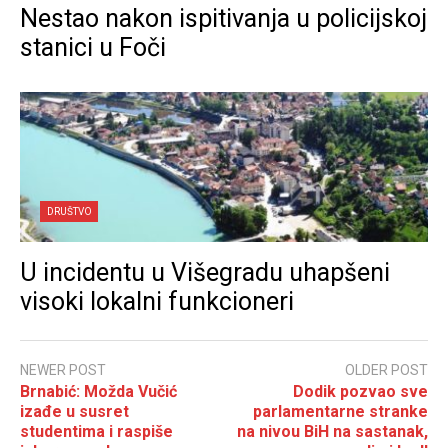
Nestao nakon ispitivanja u policijskoj
stanici u Foči
DRUŠTVO
U incidentu u Višegradu uhapšeni
visoki lokalni funkcioneri
NEWER POST
OLDER POST
Brnabić: Možda Vučić
Dodik pozvao sve
izađe u susret
parlamentarne stranke
studentima i raspiše
na nivou BiH na sastanak,