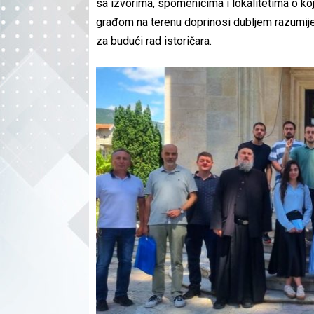
sa izvorima, spomenicima i lokalitetima o koj
građom na terenu doprinosi dubljem razumijev
za budući rad istoričara.