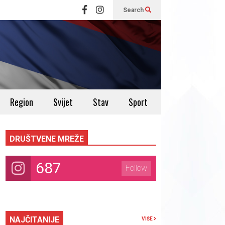
Search
Region
Svijet
Stav
Sport
DRUŠTVENE MREŽE
687
Follow
NAJČITANIJE
VIŠE