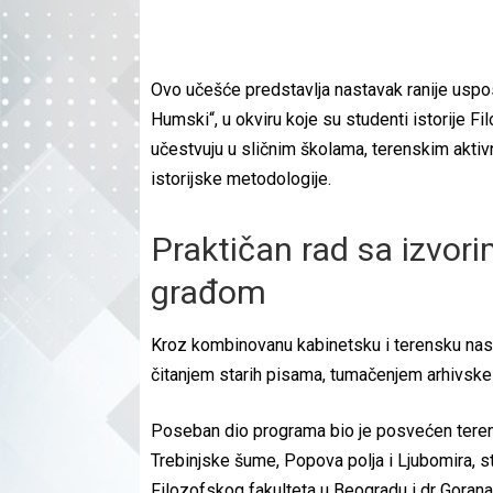
Ovo učešće predstavlja nastavak ranije uspo
Humski“, u okviru koje su studenti istorije Fi
učestvuju u sličnim školama, terenskim akti
istorijske metodologije.
Praktičan rad sa izvor
građom
Kroz kombinovanu kabinetsku i terensku nast
čitanjem starih pisama, tumačenjem arhivske g
Poseban dio programa bio je posvećen teren
Trebinjske šume, Popova polja i Ljubomira, 
Filozofskog fakulteta u Beogradu i dr Gorana K