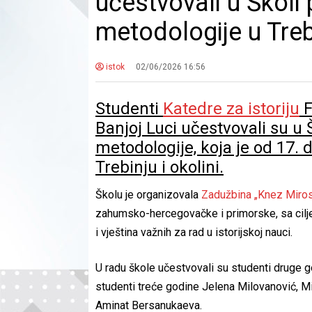
učestvovali u Školi 
metodologije u Treb
istok
02/06/2026 16:56
Studenti
Katedre za istoriju
F
Banjoj Luci učestvovali su u Š
metodologije, koja je od 17.
Trebinju i okolini.
Školu je organizovala
Zadužbina „Knez Miro
zahumsko-hercegovačke i primorske, sa cilje
i vještina važnih za rad u istorijskoj nauci.
U radu škole učestvovali su studenti druge go
studenti treće godine Jelena Milovanović, Mil
Aminat Bersanukaeva.