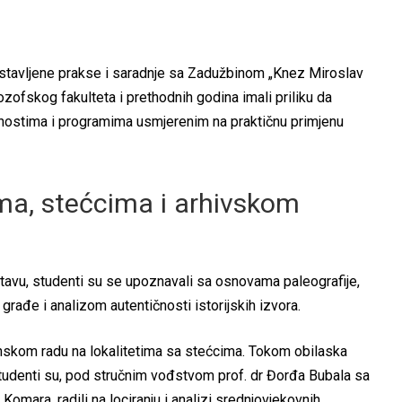
stavljene prakse i saradnje sa Zadužbinom „Knez Miroslav
lozofskog fakulteta i prethodnih godina imali priliku da
vnostima i programima usmjerenim na praktičnu primjenu
ima, stećcima i arhivskom
avu, studenti su se upoznavali sa osnovama paleografije,
rađe i analizom autentičnosti istorijskih izvora.
skom radu na lokalitetima sa stećcima. Tokom obilaska
studenti su, pod stručnim vođstvom prof. dr Đorđa Bubala sa
omara, radili na lociranju i analizi srednjovjekovnih