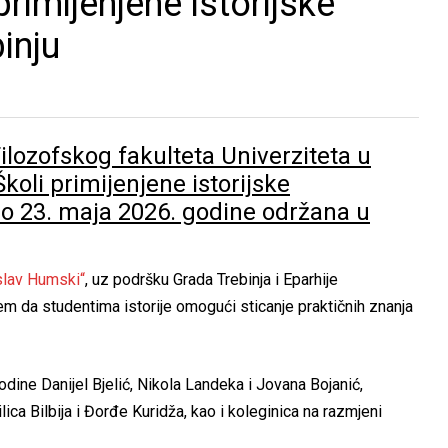
primijenjene istorijske
inju
ilozofskog fakulteta Univerziteta u
koli primijenjene istorijske
 do 23. maja 2026. godine održana u
slav Humski“
, uz podršku Grada Trebinja i Eparhije
m da studentima istorije omogući sticanje praktičnih znanja
dine Danijel Bjelić, Nikola Landeka i Jovana Bojanić,
ica Bilbija i Đorđe Kuridža, kao i koleginica na razmjeni