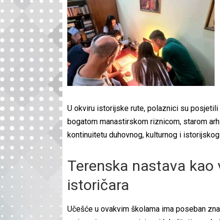
U okviru istorijske rute, polaznici su posjet
bogatom manastirskom riznicom, starom arhi
kontinuitetu duhovnog, kulturnog i istorijskog
Terenska nastava kao 
istoričara
Učešće u ovakvim školama ima poseban značaj