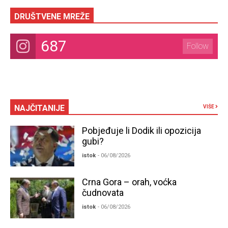
DRUŠTVENE MREŽE
687
Follow
NAJČITANIJE
VIŠE
Pobjeđuje li Dodik ili opozicija
gubi?
istok
- 06/08/2026
Crna Gora – orah, voćka
čudnovata
istok
- 06/08/2026