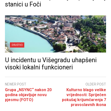
stanici u Foči
DRUŠTVO
U incidentu u Višegradu uhapšeni
visoki lokalni funkcioneri
NEWER POST
OLDER POST
Grupa „NSYNC“ nakon 20
Kulturno blago velike
godina objavljuje novu
vrijednosti: Spriječen
pjesmu (FOTO)
pokušaj krijumčarenja 7
pravoslavnih ikona