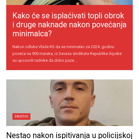
Kako će se isplaćivati topli obrok
i druge naknade nakon povećanja
minimalca?
Nakon odluke Vlade RS da se minimalac za 2024. godinu
poveća na 900 maraka, iz Saveza sindikata Republike Srpske
su upozorili radnike da dobo paze ...
DRUŠTVO
Nestao nakon ispitivanja u policijskoj