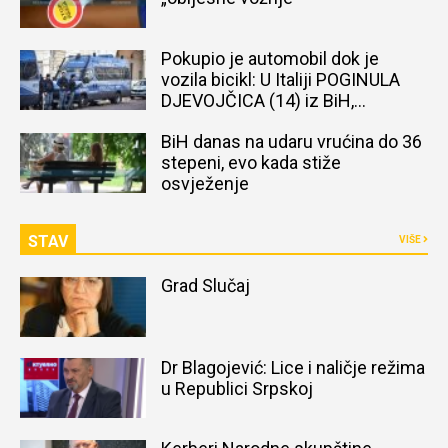
Pokupio je automobil dok je
vozila bicikl: U Italiji POGINULA
DJEVOJČICA (14) iz BiH,
naređena obdukcija tijela
BiH danas na udaru vrućina do 36
stepeni, evo kada stiže
osvježenje
STAV
VIŠE
Grad Slučaj
Dr Blagojević: Lice i naličje režima
u Republici Srpskoj