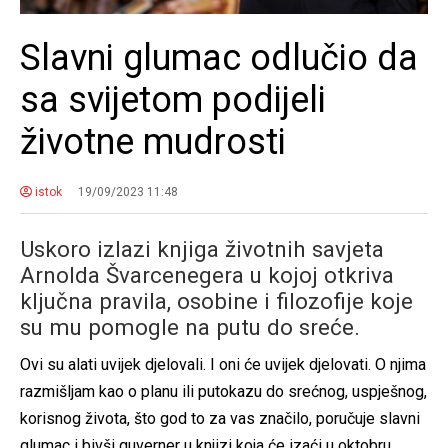
Slavni glumac odlučio da
sa svijetom podijeli
životne mudrosti
istok
19/09/2023 11:48
Uskoro izlazi knjiga životnih savjeta
Arnolda Švarcenegera u kojoj otkriva
ključna pravila, osobine i filozofije koje
su mu pomogle na putu do sreće.
Ovi su alati uvijek djelovali. I oni će uvijek djelovati. O njima
razmišljam kao o planu ili putokazu do srećnog, uspješnog,
korisnog života, što god to za vas značilo, poručuje slavni
glumac i bivši guverner u knjizi koja će izaći u oktobru.