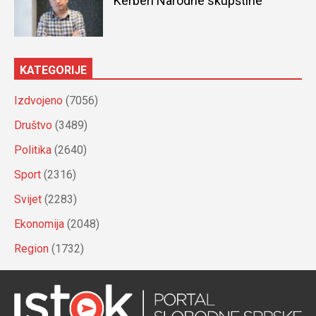
Kerberi Narodne skupštine
KATEGORIJE
Izdvojeno
(7056)
Društvo
(3489)
Politika
(2640)
Sport
(2316)
Svijet
(2283)
Ekonomija
(2048)
Region
(1732)