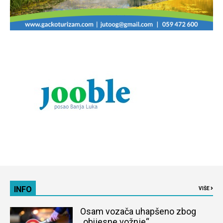
INFO
VIŠE
Osam vozača uhapšeno zbog
„obijesne vožnje“