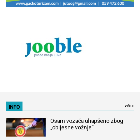
INFO
VIŠE
Osam vozača uhapšeno zbog
„obijesne vožnje“