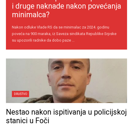
i druge naknade nakon povećanja
minimalca?
Nakon odluke Vlade RS da se minimalac za 2024. godinu
poveća na 900 maraka, iz Saveza sindikata Republike Srpske
su upozorili radnike da dobo paze ...
DRUŠTVO
Nestao nakon ispitivanja u policijskoj
stanici u Foči