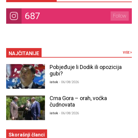
687
Follow
NAJČITANIJE
VIŠE
Pobjeđuje li Dodik ili opozicija
gubi?
istok
- 06/08/2026
Crna Gora – orah, voćka
čudnovata
istok
- 06/08/2026
Skorašnji članci