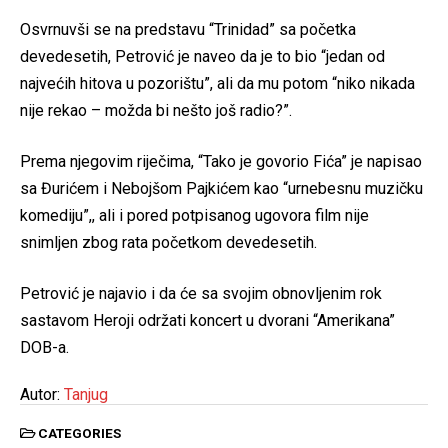
Osvrnuvši se na predstavu “Trinidad” sa početka
devedesetih, Petrović je naveo da je to bio “jedan od
najvećih hitova u pozorištu”, ali da mu potom “niko nikada
nije rekao – možda bi nešto još radio?”.
Prema njegovim riječima, “Tako je govorio Fića” je napisao
sa Đurićem i Nebojšom Pajkićem kao “urnebesnu muzičku
komediju”,, ali i pored potpisanog ugovora film nije
snimljen zbog rata početkom devedesetih.
Petrović je najavio i da će sa svojim obnovljenim rok
sastavom Heroji održati koncert u dvorani “Amerikana”
DOB-a.
Autor:
Tanjug
CATEGORIES