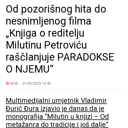
Od pozorišnog hita do
nesnimljenog filma
„Knjiga o reditelju
Milutinu Petroviću
raščlanjuje PARADOKSE
O NJEMU“
istok
21/05/2025 10:40
Multimedijalni umjetnik Vladimir
Đurić Đura izjavio je danas da je
monografija “Milutin u knjizi – Od
metažanra do tradicije i još dalje”