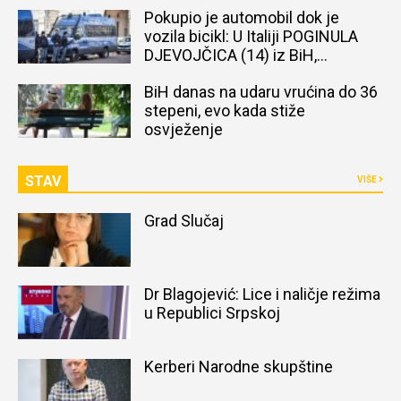
Pokupio je automobil dok je
vozila bicikl: U Italiji POGINULA
DJEVOJČICA (14) iz BiH,
naređena obdukcija tijela
BiH danas na udaru vrućina do 36
stepeni, evo kada stiže
osvježenje
STAV
VIŠE
Grad Slučaj
Dr Blagojević: Lice i naličje režima
u Republici Srpskoj
Kerberi Narodne skupštine