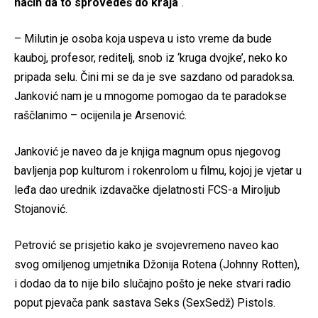
način da to sprovedeš do kraja
“.
– Milutin je osoba koja uspeva u isto vreme da bude
kauboj, profesor, reditelj, snob iz ‘kruga dvojke’, neko ko
pripada selu. Čini mi se da je sve sazdano od paradoksa.
Janković nam je u mnogome pomogao da te paradokse
raščlanimo – ocijenila je Arsenović.
Janković je naveo da je knjiga magnum opus njegovog
bavljenja pop kulturom i rokenrolom u filmu, kojoj je vjetar u
leđa dao urednik izdavačke djelatnosti FCS-a Miroljub
Stojanović.
Petrović se prisjetio kako je svojevremeno naveo kao
svog omiljenog umjetnika Džonija Rotena (Johnny Rotten),
i dodao da to nije bilo slučajno pošto je neke stvari radio
poput pjevača pank sastava Seks (SexSedž) Pistols.