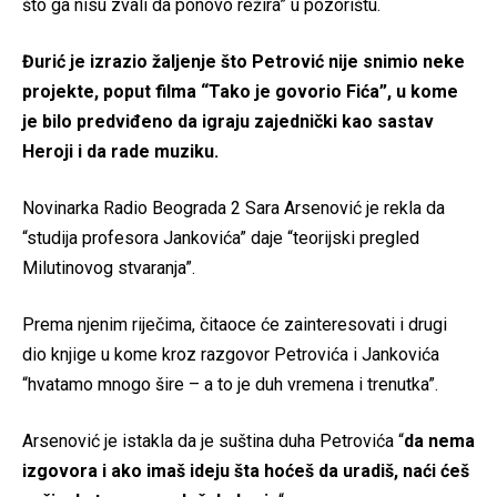
što ga nisu zvali da ponovo režira” u pozorištu.
Đurić je izrazio žaljenje što Petrović nije snimio neke
projekte, poput filma “Tako je govorio Fića”, u kome
je bilo predviđeno da igraju zajednički kao sastav
Heroji i da rade muziku.
Novinarka Radio Beograda 2 Sara Arsenović je rekla da
“studija profesora Jankovića” daje “teorijski pregled
Milutinovog stvaranja”.
Prema njenim riječima, čitaoce će zainteresovati i drugi
dio knjige u kome kroz razgovor Petrovića i Jankovića
“hvatamo mnogo šire – a to je duh vremena i trenutka”.
Arsenović je istakla da je suština duha Petrovića “
da nema
izgovora i ako imaš ideju šta hoćeš da uradiš, naći ćeš