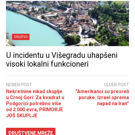
DRUŠTVO
U incidentu u Višegradu uhapšeni
visoki lokalni funkcioneri
NEWER POST
OLDER POST
Nekretnine nikad skuplje
“Amerikanci su presreli
u Crnoj Gori: Za kvadrat u
poruke. Izrael sprema
Podgorici potrebno više
napad na Iran”
od 2.000 evra, PRIMORJE
JOŠ SKUPLJE
DRUŠTVENE MREŽE