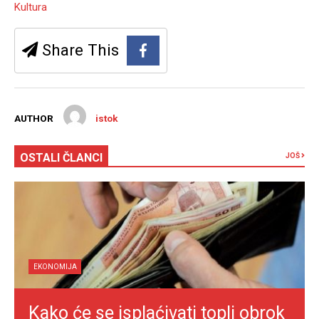
Kultura
Share This
AUTHOR
istok
OSTALI ČLANCI
JOŠ
EKONOMIJA
Kako će se isplaćivati topli obrok