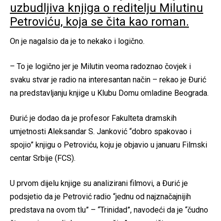
uzbudljiva knjiga o reditelju Milutinu
Petroviću, koja se čita kao roman.
On je nagalsio da je to nekako i logično.
– To je logično jer je Milutin veoma radoznao čovjek i
svaku stvar je radio na interesantan način – rekao je Đurić
na predstavljanju knjige u Klubu Domu omladine Beograda.
Đurić je dodao da je profesor Fakulteta dramskih
umjetnosti Aleksandar S. Janković “dobro spakovao i
spojio” knjigu o Petroviću, koju je objavio u januaru Filmski
centar Srbije (FCS).
U prvom dijelu knjige su analizirani filmovi, a Đurić je
podsjetio da je Petrović radio “jednu od najznačajnijih
predstava na ovom tlu” – “Trinidad”, navodeći da je “čudno