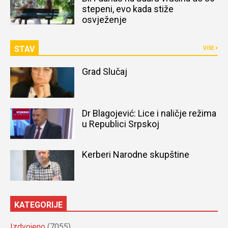
stepeni, evo kada stiže
osvježenje
STAV
VIŠE
Grad Slučaj
Dr Blagojević: Lice i naličje režima
u Republici Srpskoj
Kerberi Narodne skupštine
KATEGORIJE
Izdvojeno
(7055)