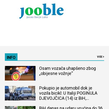
INFO
VIŠE
Osam vozača uhapšeno zbog
„obijesne vožnje“
Pokupio je automobil dok je
vozila bicikl: U Italiji POGINULA
DJEVOJČICA (14) iz BiH,
naređena obdukcija tijela
BiH danas na udaru vrućina do 36