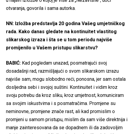
u najavi izložbe o kojoj je više za „Nezavisne“, uoči
otvaranja, govorila i sama autorka.
NN: Izložba predstavlja 20 godina Vašeg umjetničkog
rada. Kako danas gledate na kontinuitet vlastitog
slikarskog izraza i šta se u tom periodu najviše
promijenilo u Vašem pristupu slikarstvu?
BABIĆ:
Kad pogledam unazad, posmatrajući svoj
dosadašnji rad, razmišljajući o svom slikarskom izrazu
najviše sam, mogu slobodno reći, ponosna, jer sam ostala
dosljedna sebi i svojoj suštini. Kontinuitet i vidim kroz
svoju potrebu da kroz sliku, kroz umjetnost, komuniciram
sa svojim iskustvima i s posmatračima. Promjene su
neminovne, promjene znače rast, ali kad promislim o
promjeni u samom pristupu, mislim da sam više direktnija i
manje zainteresovana da se dopadnem ili da zadovoljim