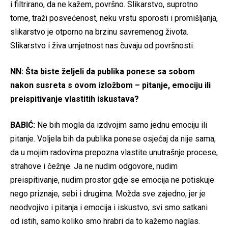
i filtrirano, da ne kažem, površno. Slikarstvo, suprotno
tome, traži posvećenost, neku vrstu sporosti i promišljanja,
slikarstvo je otporno na brzinu savremenog života.
Slikarstvo i živa umjetnost nas čuvaju od površnosti.
NN: Šta biste željeli da publika ponese sa sobom
nakon susreta s ovom izložbom – pitanje, emociju ili
preispitivanje vlastitih iskustava?
BABIĆ:
Ne bih mogla da izdvojim samo jednu emociju ili
pitanje. Voljela bih da publika ponese osjećaj da nije sama,
da u mojim radovima prepozna vlastite unutrašnje procese,
strahove i čežnje. Ja ne nudim odgovore, nudim
preispitivanje, nudim prostor gdje se emocija ne potiskuje
nego priznaje, sebi i drugima. Možda sve zajedno, jer je
neodvojivo i pitanja i emocija i iskustvo, svi smo satkani
od istih, samo koliko smo hrabri da to kažemo naglas.