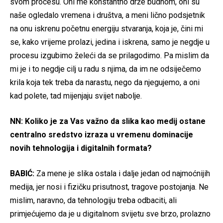
svom procesu. Oni me konstantno drže budnom, oni su
naše ogledalo vremena i društva, a meni lično podsjetnik
na onu iskrenu početnu energiju stvaranja, koja je, čini mi
se, kako vrijeme prolazi, jedina i iskrena, samo je negdje u
procesu izgubimo želeći da se prilagodimo. Pa mislim da
mi je i to negdje cilj u radu s njima, da im ne odsiječemo
krila koja tek treba da narastu, nego da njegujemo, a oni
kad polete, tad mijenjaju svijet nabolje.
NN: Koliko je za Vas važno da slika kao medij ostane
centralno sredstvo izraza u vremenu dominacije
novih tehnologija i digitalnih formata?
BABIĆ:
Za mene je slika ostala i dalje jedan od najmoćnijih
medija, jer nosi i fizičku prisutnost, tragove postojanja. Ne
mislim, naravno, da tehnologiju treba odbaciti, ali
primjećujemo da je u digitalnom svijetu sve brzo, prolazno