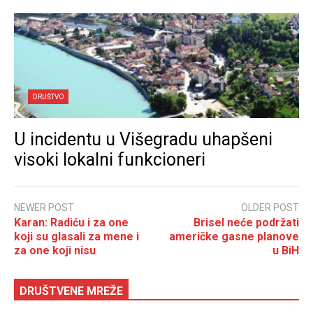
DRUŠTVO
U incidentu u Višegradu uhapšeni
visoki lokalni funkcioneri
NEWER POST
OLDER POST
Karan: Radiću i za one
Brisel neće podržati
koji su glasali za mene i
američke gasne planove
za one koji nisu
u BiH
DRUŠTVENE MREŽE