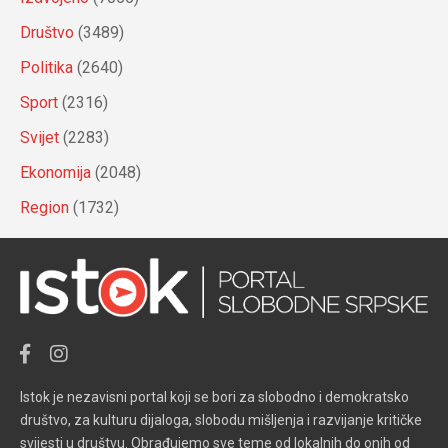
Društvo
(3489)
Politika
(2640)
Sport
(2316)
Svijet
(2283)
Ekonomija
(2048)
Region
(1732)
Istok je nezavisni portal koji se bori za slobodno i demokratsko
društvo, za kulturu dijaloga, slobodu mišljenja i razvijanje kritičke
svijesti u društvu. Obrađujemo sve teme od lokalnih do onih od