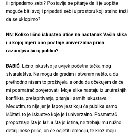
ili pripadamo sebi? Postavlja se pitanje da li je uopšte
moguće biti svoj i pripadati sebi u prostoru koji stalno traži
da se uklopimo?
NN: Koliko lično iskustvo utiče na nastanak Vaših slika
i u kojoj mjeri ono postaje univerzalna priča
razumljiva široj publici?
BABIĆ:
Lično iskustvo je uvijek početna tačka mog
stvaralaštva. Ne mogu da gradim i stvaram nešto, a da
prethodno nisam to proživjela, a onda da očekujem da će
mi posmatrač povjerovati. Moje slike nastaju iz unutrašnjih
konflikta, preispitivanja, pitanja i samih iskustava.
Međutim, to nije jer je ispovijest koju će publika samo
iščitati, to je iskustvo koje je i univerzalno. Posmatrač
prepoznaje šta je laž, a šta je istina, ne trebaju mu nužno
detalji neke priče, on će osjetiti emociju, te kroz moju