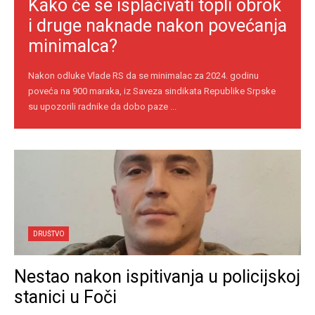
Kako će se isplaćivati topli obrok
i druge naknade nakon povećanja
minimalca?
Nakon odluke Vlade RS da se minimalac za 2024. godinu
poveća na 900 maraka, iz Saveza sindikata Republike Srpske
su upozorili radnike da dobo paze ...
DRUŠTVO
Nestao nakon ispitivanja u policijskoj
stanici u Foči