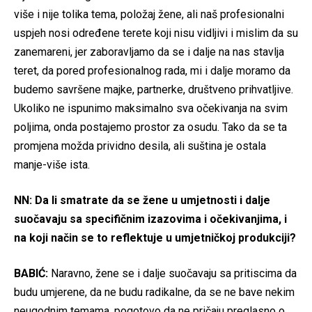
više i nije tolika tema, položaj žene, ali naš profesionalni
uspjeh nosi određene terete koji nisu vidljivi i mislim da su
zanemareni, jer zaboravljamo da se i dalje na nas stavlja
teret, da pored profesionalnog rada, mi i dalje moramo da
budemo savršene majke, partnerke, društveno prihvatljive.
Ukoliko ne ispunimo maksimalno sva očekivanja na svim
poljima, onda postajemo prostor za osudu. Tako da se ta
promjena možda prividno desila, ali suština je ostala
manje-više ista.
NN: Da li smatrate da se žene u umjetnosti i dalje
suočavaju sa specifičnim izazovima i očekivanjima, i
na koji način se to reflektuje u umjetničkoj produkciji?
BABIĆ:
Naravno, žene se i dalje suočavaju sa pritiscima da
budu umjerene, da ne budu radikalne, da se ne bave nekim
neugodnim temama, pogotovo da ne pričaju preglasno o