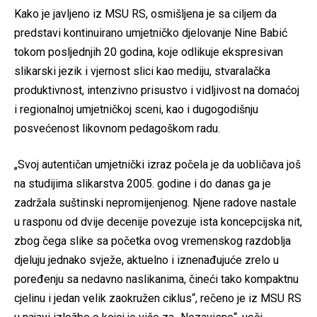
Kako je javljeno iz MSU RS, osmišljena je sa ciljem da
predstavi kontinuirano umjetničko djelovanje Nine Babić
tokom posljednjih 20 godina, koje odlikuje ekspresivan
slikarski jezik i vjernost slici kao mediju, stvaralačka
produktivnost, intenzivno prisustvo i vidljivost na domaćoj
i regionalnoj umjetničkoj sceni, kao i dugogodišnju
posvećenost likovnom pedagoškom radu.
„Svoj autentičan umjetnički izraz počela je da uobličava još
na studijima slikarstva 2005. godine i do danas ga je
zadržala suštinski nepromijenjenog. Njene radove nastale
u rasponu od dvije decenije povezuje ista koncepcijska nit,
zbog čega slike sa početka ovog vremenskog razdoblja
djeluju jednako svježe, aktuelno i iznenađujuće zrelo u
poređenju sa nedavno naslikanima, čineći tako kompaktnu
cjelinu i jedan velik zaokružen ciklus“, rečeno je iz MSU RS