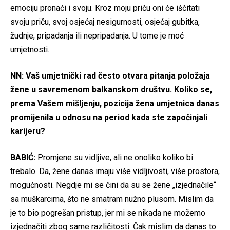
emociju pronaći i svoju. Kroz moju priču oni će iščitati
svoju priču, svoj osjećaj nesigurnosti, osjećaj gubitka,
žudnje, pripadanja ili nepripadanja. U tome je moć
umjetnosti.
NN: Vaš umjetnički rad često otvara pitanja položaja
žene u savremenom balkanskom društvu. Koliko se,
prema Vašem mišljenju, pozicija žena umjetnica danas
promijenila u odnosu na period kada ste započinjali
karijeru?
BABIĆ:
Promjene su vidljive, ali ne onoliko koliko bi
trebalo. Da, žene danas imaju više vidljivosti, više prostora,
mogućnosti. Negdje mi se čini da su se žene „izjednačile“
sa muškarcima, što ne smatram nužno plusom. Mislim da
je to bio pogrešan pristup, jer mi se nikada ne možemo
izjednačiti zbog same različitosti. Čak mislim da danas to