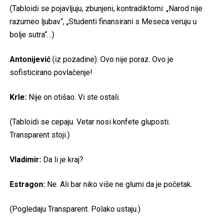
(Tabloidi se pojavljuju, zbunjeni, kontradiktorni: „Narod nije
razumeo ljubav“, „Studenti finansirani s Meseca veruju u
bolje sutra“…)
Antonijević
(iz pozadine): Ovo nije poraz. Ovo je
sofisticirano povlačenje!
Krle:
Nije on otišao. Vi ste ostali.
(Tabloidi se cepaju. Vetar nosi konfete gluposti.
Transparent stoji.)
Vladimir:
Da li je kraj?
Estragon:
Ne. Ali bar niko više ne glumi da je početak.
(Pogledaju Transparent. Polako ustaju.)