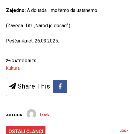
Zajedno:
A do tada… možemo da ustanemo.
(Zavesa. Titl: „Narod je došao“.)
Peščanik.net, 26.03.2025.
CATEGORIES
Kultura
Share This
AUTHOR
istok
OSTALI ČLANCI
JOŠ