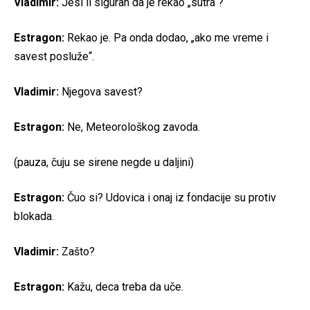
Vladimir:
Jesi li siguran da je rekao „sutra“?
Estragon:
Rekao je. Pa onda dodao, „ako me vreme i
savest posluže“.
Vladimir:
Njegova savest?
Estragon:
Ne, Meteorološkog zavoda.
(pauza, čuju se sirene negde u daljini)
Estragon:
Čuo si? Udovica i onaj iz fondacije su protiv
blokada.
Vladimir:
Zašto?
Estragon:
Kažu, deca treba da uče.