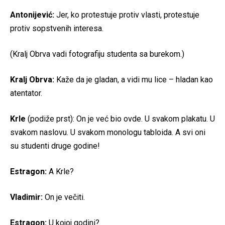
Antonijević:
Jer, ko protestuje protiv vlasti, protestuje
protiv sopstvenih interesa.
(Kralj Obrva vadi fotografiju studenta sa burekom.)
Kralj Obrva:
Kaže da je gladan, a vidi mu lice – hladan kao
atentator.
Krle
(podiže prst): On je već bio ovde. U svakom plakatu. U
svakom naslovu. U svakom monologu tabloida. A svi oni
su studenti druge godine!
Estragon:
A Krle?
Vladimir:
On je večiti.
Estragon:
U kojoj godini?