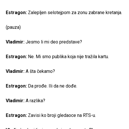
Estragon:
Zalepljen selotejpom za zonu zabrane kretanja.
(pauza)
Vladimir:
Jesmo li mi deo predstave?
Estragon:
Ne. Mi smo publika koja nije tražila kartu.
Vladimir:
A šta čekamo?
Estragon:
Da prođe. Ili da ne dođe.
Vladimir:
A razlika?
Estragon:
Zavisi ko broji gledaoce na RTS-u.