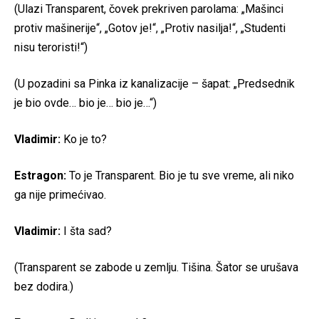
(Ulazi Transparent, čovek prekriven parolama: „Mašinci
protiv mašinerije“, „Gotov je!“, „Protiv nasilja!“, „Studenti
nisu teroristi!“)
(U pozadini sa Pinka iz kanalizacije – šapat: „Predsednik
je bio ovde… bio je… bio je…“)
Vladimir:
Ko je to?
Estragon:
To je Transparent. Bio je tu sve vreme, ali niko
ga nije primećivao.
Vladimir:
I šta sad?
(Transparent se zabode u zemlju. Tišina. Šator se urušava
bez dodira.)