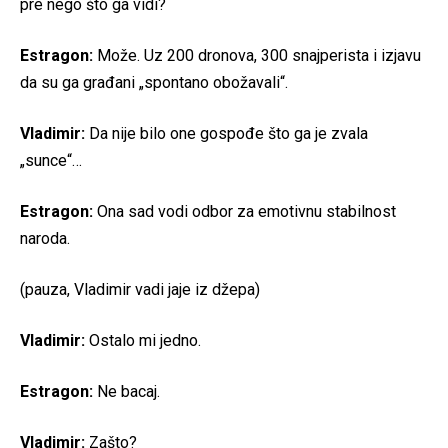
pre nego što ga vidi?
Estragon:
Može. Uz 200 dronova, 300 snajperista i izjavu
da su ga građani „spontano obožavali“.
Vladimir:
Da nije bilo one gospođe što ga je zvala
„sunce“…
Estragon:
Ona sad vodi odbor za emotivnu stabilnost
naroda.
(pauza, Vladimir vadi jaje iz džepa)
Vladimir:
Ostalo mi jedno.
Estragon:
Ne bacaj.
Vladimir:
Zašto?