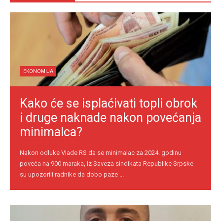
EKONOMIJA
Kako će se isplaćivati topli obrok
i druge naknade nakon povećanja
minimalca?
Nakon odluke Vlade RS da se minimalac za 2024. godinu
poveća na 900 maraka, iz Saveza sindikata Republike Srpske
su upozorili radnike da dobo paze ...