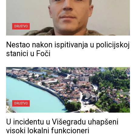
DRUŠTVO
Nestao nakon ispitivanja u policijskoj
stanici u Foči
DRUŠTVO
U incidentu u Višegradu uhapšeni
visoki lokalni funkcioneri