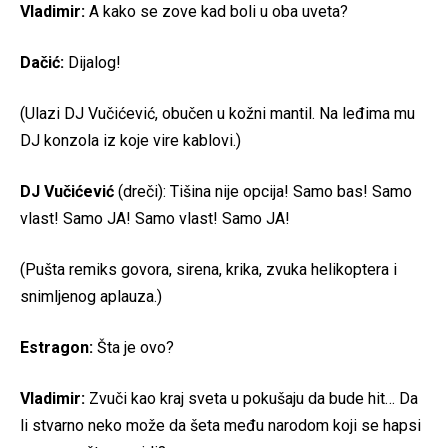
Vladimir:
A kako se zove kad boli u oba uveta?
Dačić:
Dijalog!
(Ulazi DJ Vučićević, obučen u kožni mantil. Na leđima mu
DJ konzola iz koje vire kablovi.)
DJ Vučićević
(dreči): Tišina nije opcija! Samo bas! Samo
vlast! Samo JA! Samo vlast! Samo JA!
(Pušta remiks govora, sirena, krika, zvuka helikoptera i
snimljenog aplauza.)
Estragon:
Šta je ovo?
Vladimir:
Zvuči kao kraj sveta u pokušaju da bude hit… Da
li stvarno neko može da šeta među narodom koji se hapsi