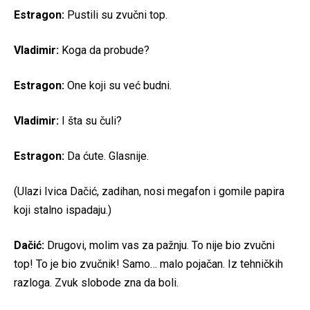
Estragon:
Pustili su zvučni top.
Vladimir:
Koga da probude?
Estragon:
One koji su već budni.
Vladimir:
I šta su čuli?
Estragon:
Da ćute. Glasnije.
(Ulazi Ivica Dačić, zadihan, nosi megafon i gomile papira
koji stalno ispadaju.)
Dačić:
Drugovi, molim vas za pažnju. To nije bio zvučni
top! To je bio zvučnik! Samo… malo pojačan. Iz tehničkih
razloga. Zvuk slobode zna da boli.