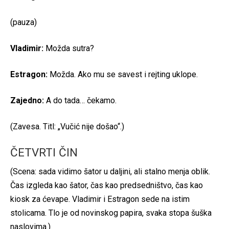
(pauza)
Vladimir:
Možda sutra?
Estragon:
Možda. Ako mu se savest i rejting uklope.
Zajedno:
A do tada… čekamo.
(Zavesa. Titl: „Vučić nije došao“.)
ČETVRTI ČIN
(Scena: sada vidimo šator u daljini, ali stalno menja oblik.
Čas izgleda kao šator, čas kao predsedništvo, čas kao
kiosk za ćevape. Vladimir i Estragon sede na istim
stolicama. Tlo je od novinskog papira, svaka stopa šuška
naslovima.)