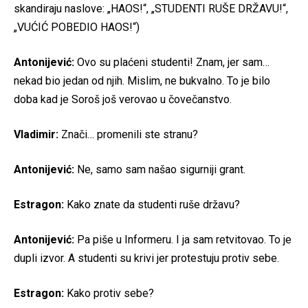
skandiraju naslove: „HAOS!“, „STUDENTI RUŠE DRŽAVU!“,
„VUĆIĆ POBEDIO HAOS!“)
Antonijević:
Ovo su plaćeni studenti! Znam, jer sam…
nekad bio jedan od njih. Mislim, ne bukvalno. To je bilo
doba kad je Soroš još verovao u čovečanstvo.
Vladimir:
Znači… promenili ste stranu?
Antonijević:
Ne, samo sam našao sigurniji grant.
Estragon:
Kako znate da studenti ruše državu?
Antonijević:
Pa piše u Informeru. I ja sam retvitovao. To je
dupli izvor. A studenti su krivi jer protestuju protiv sebe.
Estragon:
Kako protiv sebe?