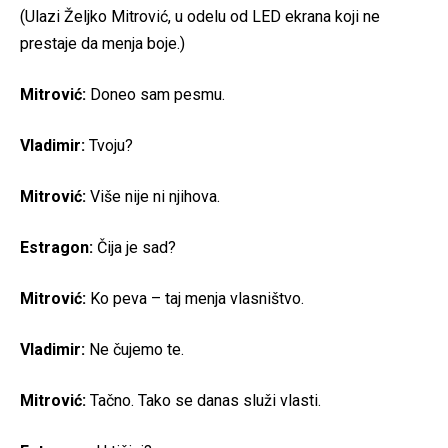
(Ulazi Željko Mitrović, u odelu od LED ekrana koji ne
prestaje da menja boje.)
Mitrović:
Doneo sam pesmu.
Vladimir:
Tvoju?
Mitrović:
Više nije ni njihova.
Estragon:
Čija je sad?
Mitrović:
Ko peva – taj menja vlasništvo.
Vladimir:
Ne čujemo te.
Mitrović:
Tačno. Tako se danas služi vlasti.