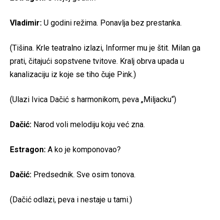
Vladimir:
U godini režima. Ponavlja bez prestanka.
(Tišina. Krle teatralno izlazi, Informer mu je štit. Milan ga
prati, čitajući sopstvene tvitove. Kralj obrva upada u
kanalizaciju iz koje se tiho čuje Pink.)
(Ulazi Ivica Dačić s harmonikom, peva „Miljacku“)
Dačić:
Narod voli melodiju koju već zna.
Estragon:
A ko je komponovao?
Dačić:
Predsednik. Sve osim tonova.
(Dačić odlazi, peva i nestaje u tami.)