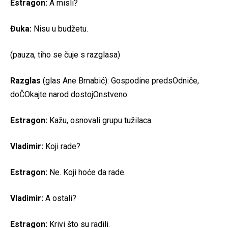
Estragon:
A misli?
Đuka:
Nisu u budžetu.
(pauza, tiho se čuje s razglasa)
Razglas
(glas Ane Brnabić): Gospodine predsOdniče,
doČOkajte narod dostojOnstveno.
Estragon:
Kažu, osnovali grupu tužilaca.
Vladimir:
Koji rade?
Estragon:
Ne. Koji hoće da rade.
Vladimir:
A ostali?
Estragon:
Krivi što su radili.