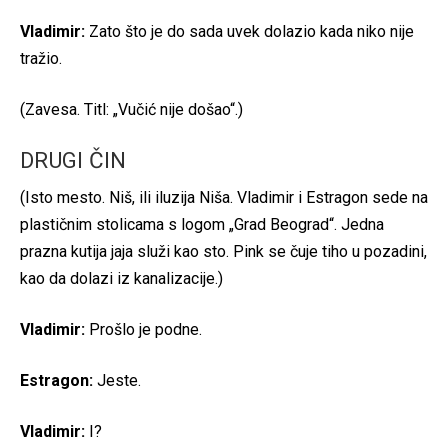
Vladimir:
Zato što je do sada uvek dolazio kada niko nije
tražio.
(Zavesa. Titl: „Vučić nije došao“.)
DRUGI ČIN
(Isto mesto. Niš, ili iluzija Niša. Vladimir i Estragon sede na
plastičnim stolicama s logom „Grad Beograd“. Jedna
prazna kutija jaja služi kao sto. Pink se čuje tiho u pozadini,
kao da dolazi iz kanalizacije.)
Vladimir:
Prošlo je podne.
Estragon:
Jeste.
Vladimir:
I?