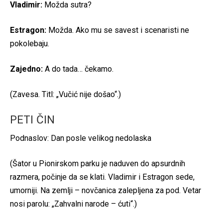
Vladimir:
Možda sutra?
Estragon:
Možda. Ako mu se savest i scenaristi ne
pokolebaju.
Zajedno:
A do tada… čekamo.
(Zavesa. Titl: „Vučić nije došao“.)
PETI ČIN
Podnaslov: Dan posle velikog nedolaska
(Šator u Pionirskom parku je naduven do apsurdnih
razmera, počinje da se klati. Vladimir i Estragon sede,
umorniji. Na zemlji – novčanica zalepljena za pod. Vetar
nosi parolu: „Zahvalni narode – ćuti“.)