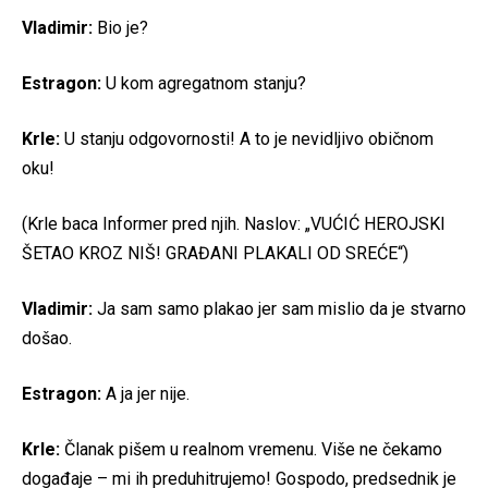
Vladimir:
Bio je?
Estragon:
U kom agregatnom stanju?
Krle:
U stanju odgovornosti! A to je nevidljivo običnom
oku!
(Krle baca Informer pred njih. Naslov: „VUĆIĆ HEROJSKI
ŠETAO KROZ NIŠ! GRAĐANI PLAKALI OD SREĆE“)
Vladimir:
Ja sam samo plakao jer sam mislio da je stvarno
došao.
Estragon:
A ja jer nije.
Krle:
Članak pišem u realnom vremenu. Više ne čekamo
događaje – mi ih preduhitrujemo! Gospodo, predsednik je