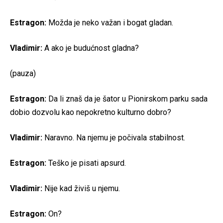
Estragon:
Možda je neko važan i bogat gladan.
Vladimir:
A ako je budućnost gladna?
(pauza)
Estragon:
Da li znaš da je šator u Pionirskom parku sada
dobio dozvolu kao nepokretno kulturno dobro?
Vladimir:
Naravno. Na njemu je počivala stabilnost.
Estragon:
Teško je pisati apsurd.
Vladimir:
Nije kad živiš u njemu.
Estragon:
On?