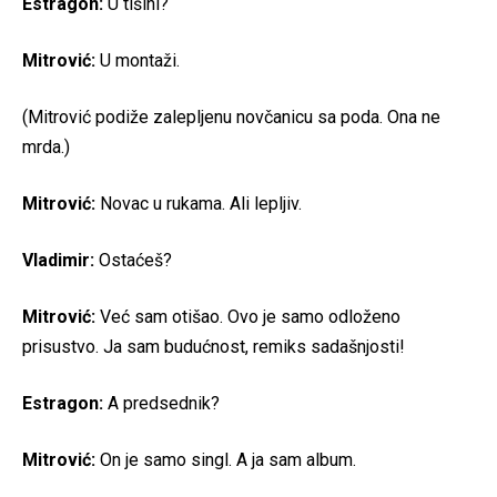
Estragon:
U tišini?
Mitrović:
U montaži.
(Mitrović podiže zalepljenu novčanicu sa poda. Ona ne
mrda.)
Mitrović:
Novac u rukama. Ali lepljiv.
Vladimir:
Ostaćeš?
Mitrović:
Već sam otišao. Ovo je samo odloženo
prisustvo. Ja sam budućnost, remiks sadašnjosti!
Estragon:
A predsednik?
Mitrović:
On je samo singl. A ja sam album.