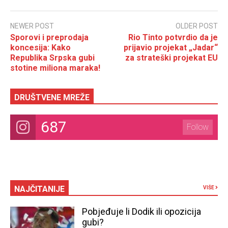
NEWER POST
OLDER POST
Sporovi i preprodaja
Rio Tinto potvrdio da je
koncesija: Kako
prijavio projekat „Jadar“
Republika Srpska gubi
za strateški projekat EU
stotine miliona maraka!
DRUŠTVENE MREŽE
687
Follow
NAJČITANIJE
VIŠE
Pobjeđuje li Dodik ili opozicija
gubi?