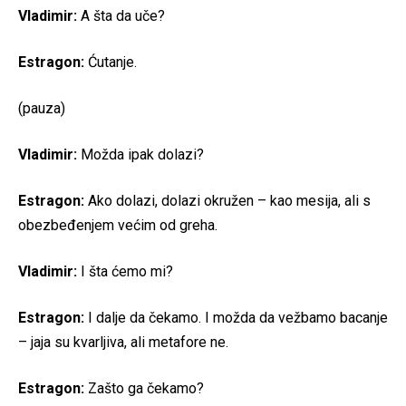
Vladimir:
A šta da uče?
Estragon:
Ćutanje.
(pauza)
Vladimir:
Možda ipak dolazi?
Estragon:
Ako dolazi, dolazi okružen – kao mesija, ali s
obezbeđenjem većim od greha.
Vladimir:
I šta ćemo mi?
Estragon:
I dalje da čekamo. I možda da vežbamo bacanje
– jaja su kvarljiva, ali metafore ne.
Estragon:
Zašto ga čekamo?