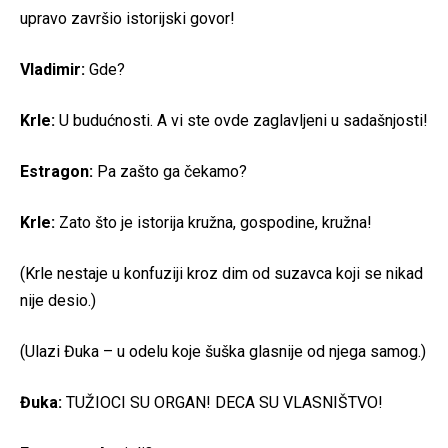
upravo završio istorijski govor!
Vladimir:
Gde?
Krle:
U budućnosti. A vi ste ovde zaglavljeni u sadašnjosti!
Estragon:
Pa zašto ga čekamo?
Krle:
Zato što je istorija kružna, gospodine, kružna!
(Krle nestaje u konfuziji kroz dim od suzavca koji se nikad
nije desio.)
(Ulazi Đuka – u odelu koje šuška glasnije od njega samog.)
Đuka:
TUŽIOCI SU ORGAN! DECA SU VLASNIŠTVO!