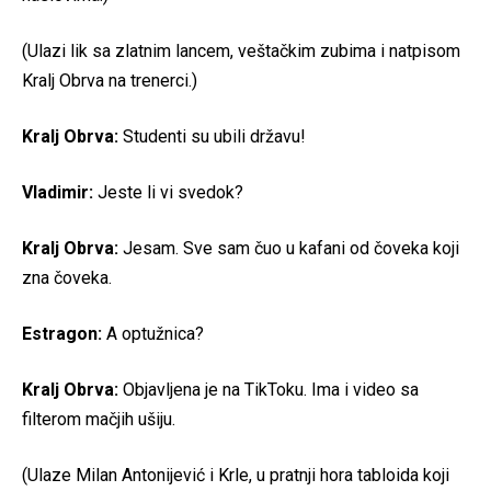
(Ulazi lik sa zlatnim lancem, veštačkim zubima i natpisom
Kralj Obrva na trenerci.)
Kralj Obrva:
Studenti su ubili državu!
Vladimir:
Jeste li vi svedok?
Kralj Obrva:
Jesam. Sve sam čuo u kafani od čoveka koji
zna čoveka.
Estragon:
A optužnica?
Kralj Obrva:
Objavljena je na TikToku. Ima i video sa
filterom mačjih ušiju.
(Ulaze Milan Antonijević i Krle, u pratnji hora tabloida koji