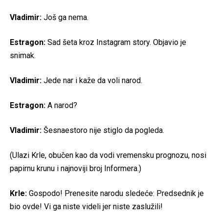
Vladimir:
Još ga nema.
Estragon:
Sad šeta kroz Instagram story. Objavio je
snimak.
Vladimir:
Jede nar i kaže da voli narod.
Estragon:
A narod?
Vladimir:
Šesnaestoro nije stiglo da pogleda.
(Ulazi Krle, obučen kao da vodi vremensku prognozu, nosi
papirnu krunu i najnoviji broj Informera.)
Krle:
Gospodo! Prenesite narodu sledeće: Predsednik je
bio ovde! Vi ga niste videli jer niste zaslužili!