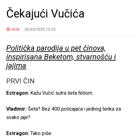
Čekajući Vučića
istok
26/03/2025 15:22
Politička parodija u pet činova,
inspirisana Beketom, stvarnošću i
jajima
PRVI ČIN
Estragon:
Kažu Vučić sutra šeta Nišom.
Vladimir:
Šeta? Bez 400 policajaca i jednog tenka za
svako jaje?
Estragon:
Tako piše.