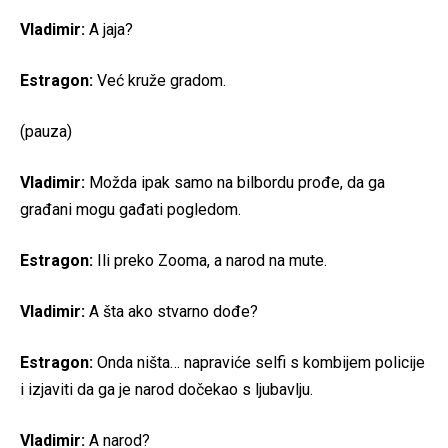
Vladimir:
A jaja?
Estragon:
Već kruže gradom.
(pauza)
Vladimir:
Možda ipak samo na bilbordu prođe, da ga
građani mogu gađati pogledom.
Estragon:
Ili preko Zooma, a narod na mute.
Vladimir:
A šta ako stvarno dođe?
Estragon:
Onda ništa… napraviće selfi s kombijem policije
i izjaviti da ga je narod dočekao s ljubavlju.
Vladimir:
A narod?