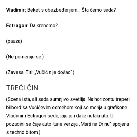
Vladimir:
Beket s obezbeđenjem… Šta ćemo sada?
Estragon:
Da krenemo?
(pauza)
(Ne pomeraju se.)
(Zavesa. Titl: „Vučić nije došao“.)
TREĆI ČIN
(Scena ista, ali sada sumnjivo svetlija. Na horizontu treperi
bilbord sa Vučićevim osmehom koji se menja u grafikone.
Vladimir i Estragon sede, jaje je i dalje netaknuto. U
pozadini se čuje auto-tune verzija „Marš na Drinu“ spojena
s techno bitom.)