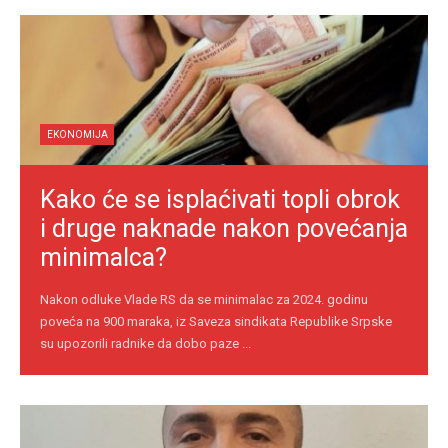
EKONOMIJA
Kako će se isplaćivati topli obrok
i druge naknade nakon povećanja
minimalca?
Nakon odluke Vlade RS da se minimalac za 2024. godinu
poveća na 900 maraka, iz Saveza sindikata Republike Srpske
su upozorili radnike da dobo paze ...