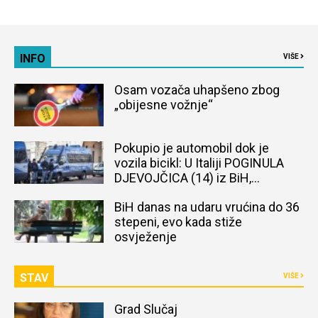
INFO
VIŠE
Osam vozača uhapšeno zbog
„obijesne vožnje“
Pokupio je automobil dok je
vozila bicikl: U Italiji POGINULA
DJEVOJČICA (14) iz BiH,
naređena obdukcija tijela
BiH danas na udaru vrućina do 36
stepeni, evo kada stiže
osvježenje
STAV
VIŠE
Grad Slučaj