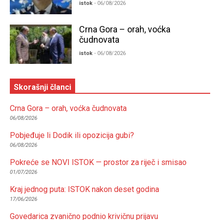
istok
- 06/08/2026
Crna Gora – orah, voćka
čudnovata
istok
- 06/08/2026
Skorašnji članci
Crna Gora – orah, voćka čudnovata
06/08/2026
Pobjeđuje li Dodik ili opozicija gubi?
06/08/2026
Pokreće se NOVI ISTOK — prostor za riječ i smisao
01/07/2026
Kraj jednog puta: ISTOK nakon deset godina
17/06/2026
Govedarica zvanično podnio krivičnu prijavu