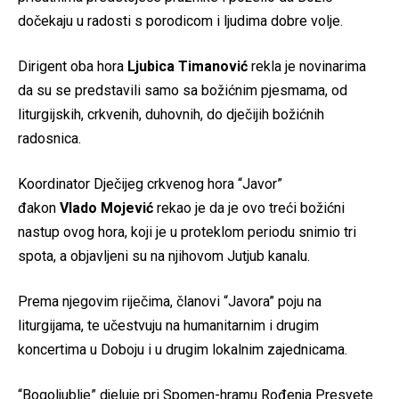
dočekaju u radosti s porodicom i ljudima dobre volje.
Dirigent oba hora
Ljubica
Timanović
rekla je novinarima
da su se predstavili samo sa božićnim pjesmama, od
liturgijskih, crkvenih, duhovnih, do dječijih božićnih
radosnica.
Koordinator Dječijeg crkvenog hora “Javor”
đakon
Vlado
Mojević
rekao je da je ovo treći božićni
nastup ovog hora, koji je u proteklom periodu snimio tri
spota, a objavljeni su na njihovom Jutjub kanalu.
Prema njegovim riječima, članovi “Javora” poju na
liturgijama, te učestvuju na humanitarnim i drugim
koncertima u Doboju i u drugim lokalnim zajednicama.
“Bogoljublje” djeluje pri Spomen-hramu Rođenja Presvete