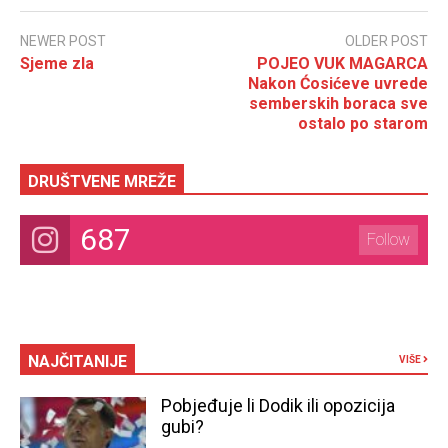
NEWER POST
OLDER POST
Sjeme zla
POJEO VUK MAGARCA
Nakon Ćosićeve uvrede
semberskih boraca sve
ostalo po starom
DRUŠTVENE MREŽE
687
Follow
NAJČITANIJE
VIŠE
Pobjeđuje li Dodik ili opozicija
gubi?