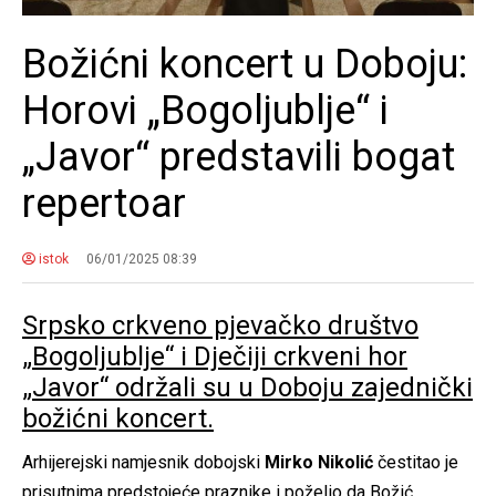
Božićni koncert u Doboju:
Horovi „Bogoljublje“ i
„Javor“ predstavili bogat
repertoar
istok
06/01/2025 08:39
Srpsko crkveno pjevačko društvo
„Bogoljublje“ i Dječiji crkveni hor
„Javor“ održali su u Doboju zajednički
božićni koncert.
Arhijerejski namjesnik dobojski
Mirko
Nikolić
čestitao je
prisutnima predstojeće praznike i poželio da Božić