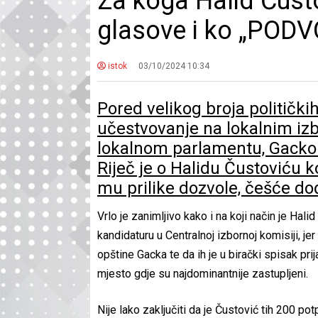
Za koga Halid Čus
glasove i ko „PODV
istok
03/10/2024 10:34
Pored velikog broja političkih
učestvovanje na lokalnim izb
lokalnom parlamentu, Gacko 
Riječ je o Halidu Čustoviću ko
mu prilike dozvole, češće do
Vrlo je zanimljivo kako i na koji način je Hal
kandidaturu u Centralnoj izbornoj komisiji, jer 
opštine Gacka te da ih je u birački spisak pri
mjesto gdje su najdominantnije zastupljeni.
Nije lako zaključiti da je Čustović tih 200 pot