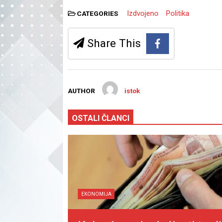
Izdvojeno
Politika
CATEGORIES
Share This
AUTHOR
istok
OSTALI ČLANCI
EKONOMIJA