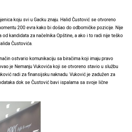
enica koju svi u Gacku znaju. Halid Čustović se otvoreno
omentu 200 evra kako bi došao do odborničke pozicije. Nije
od kandidata za načelnika Opštine, a ako i to radi nije teško
Halida Čustovića.
ji način ostvario komunikaciju sa biračima koji imaju pravo
ažovao je Nemanju Vukovića koji se otvoreno stavio u službu
ković radi za finansijsku naknadu. Vuković je zadužen za
podataka dok se Čustović bavi ispalama sa svoje lične