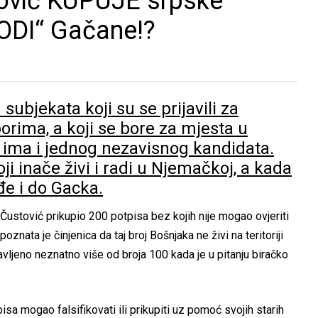
tović KUPUJE srpske
ODI“ Gačane!?
 subjekata koji su se prijavili za
orima, a koji se bore za mjesta u
ima i jednog nezavisnog kandidata.
ji inače živi i radi u Njemačkoj, a kada
đe i do Gacka.
id Čustović prikupio 200 potpisa bez kojih nije mogao ovjeriti
poznata je činjenica da taj broj Bošnjaka ne živi na teritoriji
javljeno neznatno više od broja 100 kada je u pitanju biračko
pisa mogao falsifikovati ili prikupiti uz pomoć svojih starih