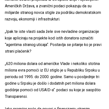
Američkih Država, a zvanični podaci pokazuju da su
milijarde stranog novca stigle za podršku demokratskom
razvoju, ekonomiji i infrastrukturi.
„Ipak te iste vlasti sada žele sve nevladine organizacije
koje apliciraju na projekte kod istih donatora označiti
“agentima stranog uticaja“. Postavlja se pitanje ko je pravi
strani plaćenik?
„620 miliona dolara od američke Vlade i nekoliko stotina
miliona evra pomoći iz EU stiglo je u Republiku Srpsku u
periodu od 1995. do 2000. godine. Samo u posljednje tri
godine u Srpsku je došlo i dodatnih pet miliona dolara
godišnje pomoći od USAID-a“. podaci su koje je saopštio
Transparensi.
Iako premijer neće da govori o finansiranju stranim