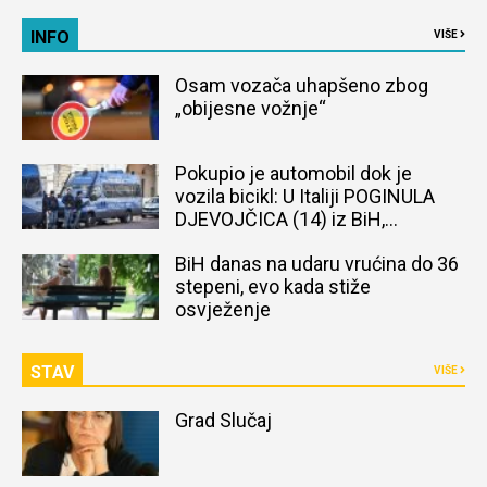
INFO
VIŠE
Osam vozača uhapšeno zbog
„obijesne vožnje“
Pokupio je automobil dok je
vozila bicikl: U Italiji POGINULA
DJEVOJČICA (14) iz BiH,
naređena obdukcija tijela
BiH danas na udaru vrućina do 36
stepeni, evo kada stiže
osvježenje
STAV
VIŠE
Grad Slučaj