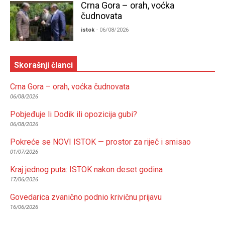
Crna Gora – orah, voćka
čudnovata
istok
- 06/08/2026
Skorašnji članci
Crna Gora – orah, voćka čudnovata
06/08/2026
Pobjeđuje li Dodik ili opozicija gubi?
06/08/2026
Pokreće se NOVI ISTOK — prostor za riječ i smisao
01/07/2026
Kraj jednog puta: ISTOK nakon deset godina
17/06/2026
Govedarica zvanično podnio krivičnu prijavu
16/06/2026