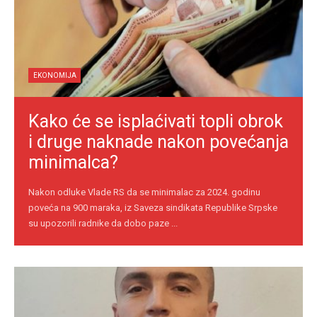
EKONOMIJA
Kako će se isplaćivati topli obrok
i druge naknade nakon povećanja
minimalca?
Nakon odluke Vlade RS da se minimalac za 2024. godinu
poveća na 900 maraka, iz Saveza sindikata Republike Srpske
su upozorili radnike da dobo paze ...