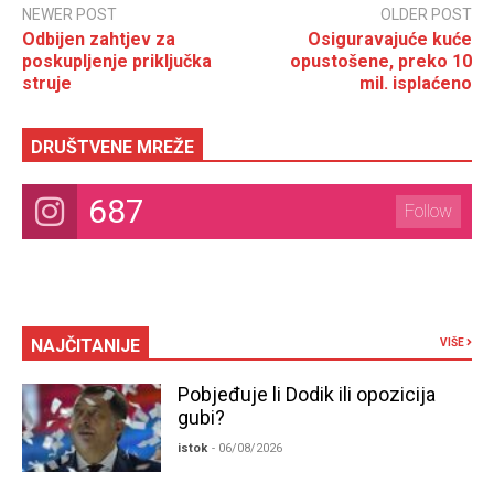
NEWER POST
OLDER POST
Odbijen zahtjev za
Osiguravajuće kuće
poskupljenje priključka
opustošene, preko 10
struje
mil. isplaćeno
DRUŠTVENE MREŽE
687
Follow
NAJČITANIJE
VIŠE
Pobjeđuje li Dodik ili opozicija
gubi?
istok
- 06/08/2026