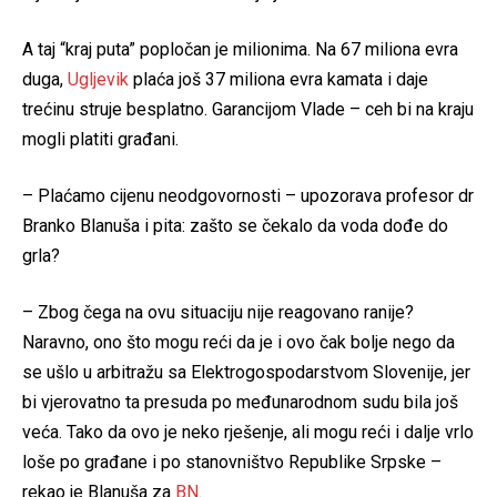
A taj “kraj puta” popločan je milionima. Na 67 miliona evra
duga,
Ugljevik
plaća još 37 miliona evra kamata i daje
trećinu struje besplatno. Garancijom Vlade – ceh bi na kraju
mogli platiti građani.
– Plaćamo cijenu neodgovornosti – upozorava profesor dr
Branko Blanuša i pita: zašto se čekalo da voda dođe do
grla?
– Zbog čega na ovu situaciju nije reagovano ranije?
Naravno, ono što mogu reći da je i ovo čak bolje nego da
se ušlo u arbitražu sa Elektrogospodarstvom Slovenije, jer
bi vjerovatno ta presuda po međunarodnom sudu bila još
veća. Tako da ovo je neko rješenje, ali mogu reći i dalje vrlo
loše po građane i po stanovništvo Republike Srpske –
rekao je Blanuša za
BN
.