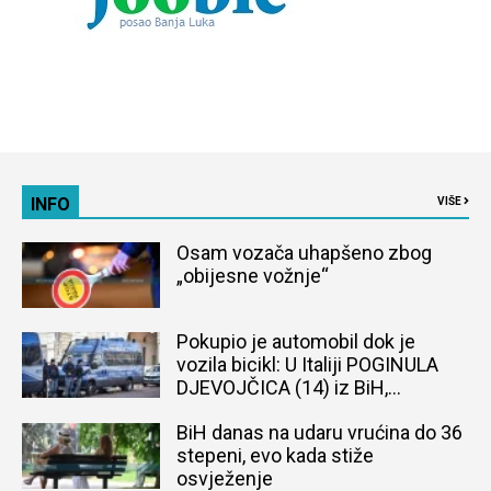
INFO
VIŠE
Osam vozača uhapšeno zbog
„obijesne vožnje“
Pokupio je automobil dok je
vozila bicikl: U Italiji POGINULA
DJEVOJČICA (14) iz BiH,
naređena obdukcija tijela
BiH danas na udaru vrućina do 36
stepeni, evo kada stiže
osvježenje