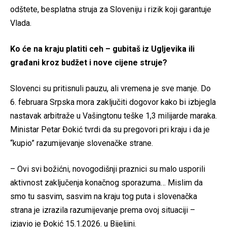
odštete, besplatna struja za Sloveniju i rizik koji garantuje
Vlada.
Ko će na kraju platiti ceh – gubitaš iz Ugljevika ili
građani kroz budžet i nove cijene struje?
Slovenci su pritisnuli pauzu, ali vremena je sve manje. Do
6. februara Srpska mora zaključiti dogovor kako bi izbjegla
nastavak arbitraže u Vašingtonu teške 1,3 milijarde maraka.
Ministar Petar Đokić tvrdi da su pregovori pri kraju i da je
“kupio” razumijevanje slovenačke strane.
– Ovi svi božićni, novogodišnji praznici su malo usporili
aktivnost zaključenja konačnog sporazuma… Mislim da
smo tu sasvim, sasvim na kraju tog puta i slovenačka
strana je izrazila razumijevanje prema ovoj situaciji –
izjavio je Đokić 15.1.2026. u Bijeljini.