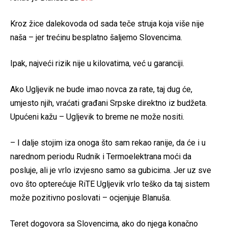
Kroz žice dalekovoda od sada teče struja koja više nije
naša – jer trećinu besplatno šaljemo Slovencima.
Ipak, najveći rizik nije u kilovatima, već u garanciji.
Ako Ugljevik ne bude imao novca za rate, taj dug će,
umjesto njih, vraćati građani Srpske direktno iz budžeta.
Upućeni kažu – Ugljevik to breme ne može nositi.
– I dalje stojim iza onoga što sam rekao ranije, da će i u
narednom periodu Rudnik i Termoelektrana moći da
posluje, ali je vrlo izvjesno samo sa gubicima. Jer uz sve
ovo što opterećuje RiTE Ugljevik vrlo teško da taj sistem
može pozitivno poslovati – ocjenjuje Blanuša.
Teret dogovora sa Slovencima, ako do njega konačno