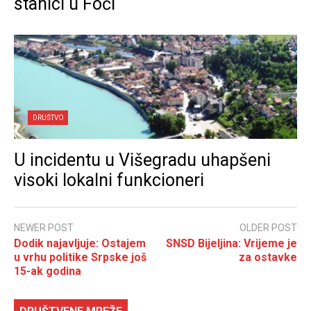
stanici u Foči
DRUŠTVO
U incidentu u Višegradu uhapšeni
visoki lokalni funkcioneri
NEWER POST
OLDER POST
Dodik najavljuje: Ostajem
SNSD Bijeljina: Vrijeme je
u vrhu politike Srpske još
za ostavke
15-ak godina