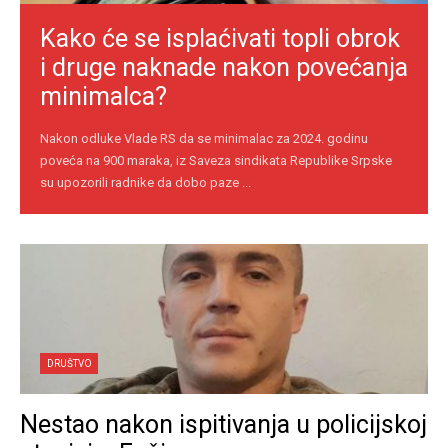
Kako će se isplaćivati topli obrok
i druge naknade nakon povećanja
minimalca?
Nakon odluke Vlade RS da se minimalac za 2024. godinu
poveća na 900 maraka, iz Saveza sindikata Republike Srpske
su upozorili radnike da dobo paze ...
DRUŠTVO
Nestao nakon ispitivanja u policijskoj