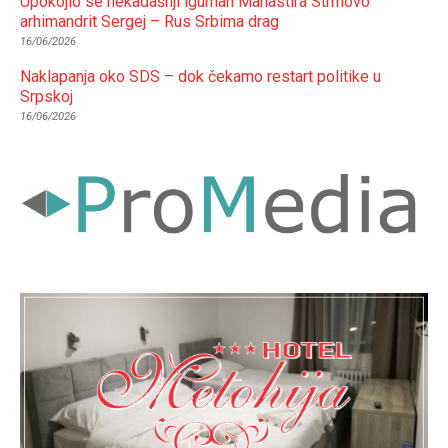
Upokojio se nekadašnji iguman Manastira Strmovo
arhimandrit Sergej – Rus Srbima drag
16/06/2026
Naklapanja oko SDS – dok čekamo restart politike u
Srpskoj
16/06/2026