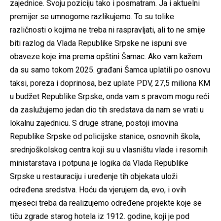
zajednice. Svoju poziciju tako i posmatram. Ja i aktuelni
premijer se umnogome razlikujemo. To su tolike
različnosti o kojima ne treba ni raspravljati, ali to ne smije
biti razlog da Vlada Republike Srpske ne ispuni sve
obaveze koje ima prema opštini Šamac. Ako vam kažem
da su samo tokom 2025. građani Šamca uplatili po osnovu
taksi, poreza i doprinosa, bez uplate PDV, 27,5 miliona KM
u budžet Republike Srpske, onda vam s pravom mogu reći
da zaslužujemo jedan dio tih sredstava da nam se vrati u
lokalnu zajednicu. S druge strane, postoji imovina
Republike Srpske od policijske stanice, osnovnih škola,
srednjoškolskog centra koji su u vlasništu vlade i resornih
ministarstava i potpuna je logika da Vlada Republike
Srpske u restauraciju i uređenje tih objekata uloži
određena sredstva. Hoću da vjerujem da, evo, i ovih
mjeseci treba da realizujemo određene projekte koje se
tiču zgrade starog hotela iz 1912. godine, koji je pod