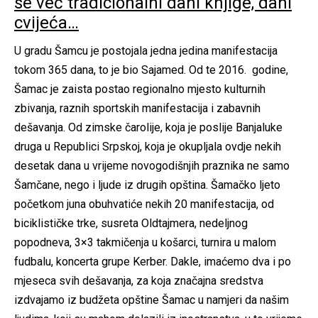
se već tradicionalni dani knjige, dani
cvijeća…
U gradu Šamcu je postojala jedna jedina manifestacija
tokom 365 dana, to je bio Sajamed. Od te 2016. godine,
Šamac je zaista postao regionalno mjesto kulturnih
zbivanja, raznih sportskih manifestacija i zabavnih
dešavanja. Od zimske čarolije, koja je poslije Banjaluke
druga u Republici Srpskoj, koja je okupljala ovdje nekih
desetak dana u vrijeme novogodišnjih praznika ne samo
Šamčane, nego i ljude iz drugih opština. Šamačko ljeto
početkom juna obuhvatiće nekih 20 manifestacija, od
biciklističke trke, susreta Oldtajmera, nedeljnog
popodneva, 3×3 takmičenja u košarci, turnira u malom
fudbalu, koncerta grupe Kerber. Dakle, imaćemo dva i po
mjeseca svih dešavanja, za koja značajna sredstva
izdvajamo iz budžeta opštine Šamac u namjeri da našim