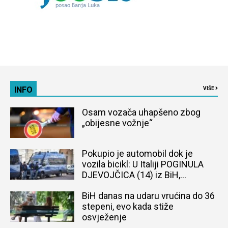
INFO
VIŠE
Osam vozača uhapšeno zbog
„obijesne vožnje“
Pokupio je automobil dok je
vozila bicikl: U Italiji POGINULA
DJEVOJČICA (14) iz BiH,
naređena obdukcija tijela
BiH danas na udaru vrućina do 36
stepeni, evo kada stiže
osvježenje