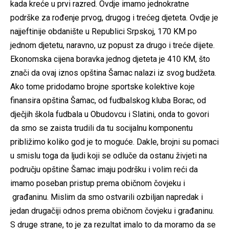
kada kreće u prvi razred. Ovdje imamo jednokratne
podrške za rođenje prvog, drugog i trećeg djeteta. Ovdje je
najjeftinije obdanište u Republici Srpskoj, 170 KM po
jednom djetetu, naravno, uz popust za drugo i treće dijete.
Ekonomska cijena boravka jednog djeteta je 410 KM, što
znači da ovaj iznos opština Šamac nalazi iz svog budžeta.
Ako tome pridodamo brojne sportske kolektive koje
finansira opština Šamac, od fudbalskog kluba Borac, od
dječjih škola fudbala u Obudovcu i Slatini, onda to govori
da smo se zaista trudili da tu socijalnu komponentu
približimo koliko god je to moguće. Dakle, brojni su pomaci
u smislu toga da ljudi koji se odluče da ostanu živjeti na
području opštine Šamac imaju podršku i volim reći da
imamo poseban pristup prema običnom čovjeku i
građaninu. Mislim da smo ostvarili ozbiljan napredak i
jedan drugačiji odnos prema običnom čovjeku i građaninu.
S druge strane, to je za rezultat imalo to da moramo da se