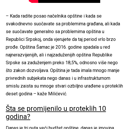
– Kada radite posao načelnika opštine i kada se
svakodnevno suočavate sa problemima građana, ali kada
se suočavate generalno sa problemima opština u
Republici Srpskoj, onda vjerujete da taj period vrlo brzo
prođe. Opština Šamac je 2016. godine spadala u red
najnerazvijenijih, ali i najzaduženijih opština Republike
Srpske sa zaduženjem preko 18,5%, odnosno više nego
što zakon dozvoljava. Opština je tada imala mnogo manje
privrednih subjekata nego danas i u infrastrukturnom
smislu zaista su mnoge stvari ozbiljno urađene u proteklih
deset godina – kaže Milićević.
Šta se promijenilo u proteklih 10
godina?
Danas je tri puta veći budžet opštine, danas je imovina