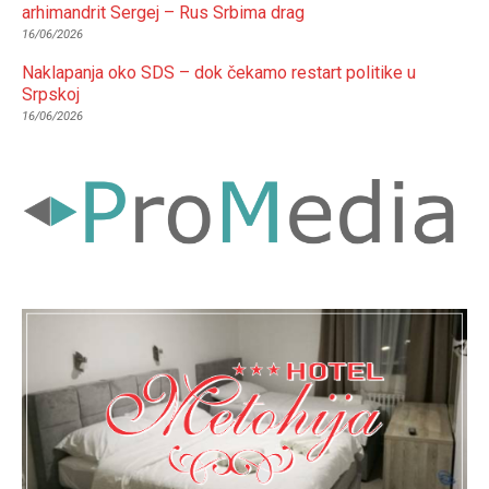
arhimandrit Sergej – Rus Srbima drag
16/06/2026
Naklapanja oko SDS – dok čekamo restart politike u
Srpskoj
16/06/2026