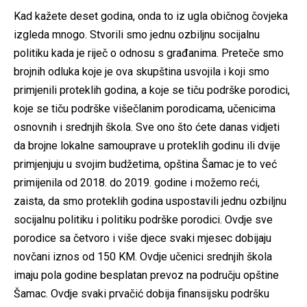
Kad kažete deset godina, onda to iz ugla običnog čovjeka
izgleda mnogo. Stvorili smo jednu ozbiljnu socijalnu
politiku kada je riječ o odnosu s građanima. Preteče smo
brojnih odluka koje je ova skupština usvojila i koji smo
primjenili proteklih godina, a koje se tiču podrške porodici,
koje se tiču podrške višečlanim porodicama, učenicima
osnovnih i srednjih škola. Sve ono što ćete danas vidjeti
da brojne lokalne samouprave u proteklih godinu ili dvije
primjenjuju u svojim budžetima, opština Šamac je to već
primijenila od 2018. do 2019. godine i možemo reći,
zaista, da smo proteklih godina uspostavili jednu ozbiljnu
socijalnu politiku i politiku podrške porodici. Ovdje sve
porodice sa četvoro i više djece svaki mjesec dobijaju
novčani iznos od 150 KM. Ovdje učenici srednjih škola
imaju pola godine besplatan prevoz na području opštine
Šamac. Ovdje svaki prvačić dobija finansijsku podršku