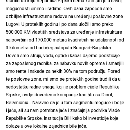
stabilnost koju Republika Srpska nema. Ono što je u našoj
mogućnosti činimo i radimo. Ovih dana započeli smo
ozbiljne infrastrukturne radove na uređenju poslovne zone
Lugovi. U proteklih godinu i po dana uložili smo preko
500.000 KM vlastitih sredstava za uređenje infrastrukture
na površini od 170.000 metara kvadratnih na udaljenosti od
3 kilometra od budućeg autoputa Beograd-Banjaluka.
Doveli smo struju, vodu, optički kabal, dajemo podsticaje
za zaposlenog radnika, za nabavku novih oprema i smanjili
smo rente i nakade za nekih 30% na tom području. Pored
te poslovne zone, mi smo se proteklih godina trudili da u
nedostatku radne snage, koji je problem cijele Republike
Srpske, ovdje dovedemo kompanije kao što su Diorit,
Belamionix… Naravno da je u tom segmentu moguće i bolje
i jače, ali su nam potrebna jača i značajnija podrška Vlade
Republike Srpske, institucija BiH kako bi investicije koje
dolaze u ove lokalne zajednice bile jače.