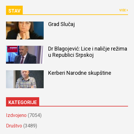
STAV
VIŠE
Grad Slučaj
Dr Blagojević: Lice i naličje režima
u Republici Srpskoj
Kerberi Narodne skupštine
KATEGORIJE
Izdvojeno
(7054)
Društvo
(3489)