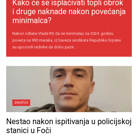
Kako će se isplaćivati topli obrok
i druge naknade nakon povećanja
minimalca?
Nakon odluke Vlade RS da se minimalac za 2024. godinu
poveća na 900 maraka, iz Saveza sindikata Republike Srpske
su upozorili radnike da dobo paze ...
DRUŠTVO
Nestao nakon ispitivanja u policijskoj
stanici u Foči