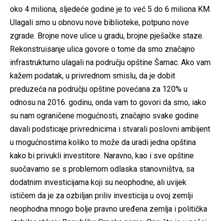
oko 4 miliona, sljedeće godine je to već 5 do 6 miliona KM.
Ulagali smo u obnovu nove biblioteke, potpuno nove
zgrade. Brojne nove ulice u gradu, brojne pješačke staze.
Rekonstruisanje ulica govore o tome da smo značajno
infrastrukturno ulagali na području opštine Šamac. Ako vam
kažem podatak, u privrednom smislu, da je dobit
preduzeća na području opštine povećana za 120% u
odnosu na 2016. godinu, onda vam to govori da smo, iako
su nam ograničene mogućnosti, značajno svake godine
davali podsticaje privrednicima i stvarali poslovni ambijent
u mogućnostima koliko to može da uradi jedna opština
kako bi privukli investitore. Naravno, kao i sve opštine
suočavamo se s problemom odlaska stanovništva, sa
dodatnim investicijama koji su neophodne, ali uvijek
ističem da je za ozbiljan priliv investicija u ovoj zemlji
neophodna mnogo bolje pravno uređena zemlja i politička