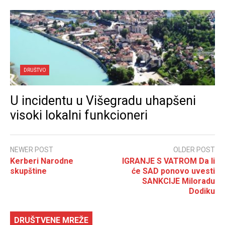
DRUŠTVO
U incidentu u Višegradu uhapšeni
visoki lokalni funkcioneri
NEWER POST
OLDER POST
Kerberi Narodne
IGRANJE S VATROM Da li
skupštine
će SAD ponovo uvesti
SANKCIJE Miloradu
Dodiku
DRUŠTVENE MREŽE