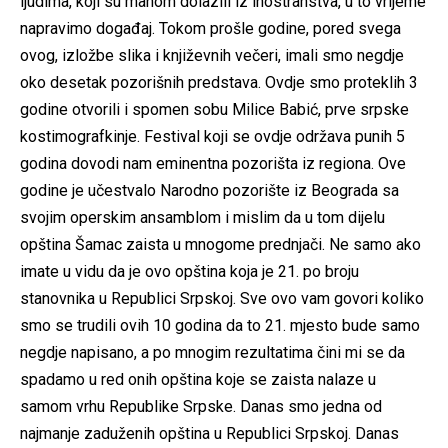
ljudima, koji su mahom dolazili iz inostranstva, u to vrijeme
napravimo događaj. Tokom prošle godine, pored svega
ovog, izložbe slika i književnih večeri, imali smo negdje
oko desetak pozorišnih predstava. Ovdje smo proteklih 3
godine otvorili i spomen sobu Milice Babić, prve srpske
kostimografkinje. Festival koji se ovdje održava punih 5
godina dovodi nam eminentna pozorišta iz regiona. Ove
godine je učestvalo Narodno pozorište iz Beograda sa
svojim operskim ansamblom i mislim da u tom dijelu
opština Šamac zaista u mnogome prednjači. Ne samo ako
imate u vidu da je ovo opština koja je 21. po broju
stanovnika u Republici Srpskoj. Sve ovo vam govori koliko
smo se trudili ovih 10 godina da to 21. mjesto bude samo
negdje napisano, a po mnogim rezultatima čini mi se da
spadamo u red onih opština koje se zaista nalaze u
samom vrhu Republike Srpske. Danas smo jedna od
najmanje zaduženih opština u Republici Srpskoj. Danas