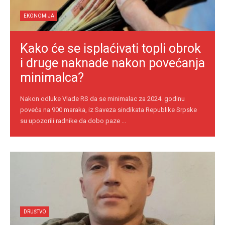
EKONOMIJA
Kako će se isplaćivati topli obrok
i druge naknade nakon povećanja
minimalca?
Nakon odluke Vlade RS da se minimalac za 2024. godinu
poveća na 900 maraka, iz Saveza sindikata Republike Srpske
su upozorili radnike da dobo paze ...
DRUŠTVO