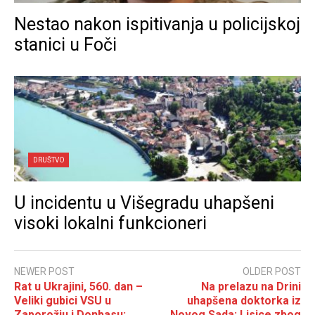
Nestao nakon ispitivanja u policijskoj
stanici u Foči
DRUŠTVO
U incidentu u Višegradu uhapšeni
visoki lokalni funkcioneri
NEWER POST
OLDER POST
Rat u Ukrajini, 560. dan –
Na prelazu na Drini
Veliki gubici VSU u
uhapšena doktorka iz
Zaporožju i Donbasu;
Novog Sada: Lisice zbog