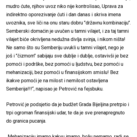
mudro ćute, njihov uvoz niko nije kontrolisao, Uprava za
indirektno oporezivanje ćuti i dan danas i skriva imena
uvoznika, sve liči na onu staru dobru ’’državnu kombinaciju’’.
Semberski domaćin je uvučen u tamni vilajet, i za taj tamni
vilajet biće okrivljena nedužna divlja svinja, i nikom ništa!
Ne samo što su Semberiju uvukli u tamni vilajet, nego je
još i ’’čizmom’’ sabijaju sve dublje i dublje, ostavivši je bez
pomoći i podrške, bez pomoći u ljudstvu, bez pomoći u
mehanizaciji, bez pomoći u finansijskom smislu! Bez
ikakve pomoći je na milost i nemilost ostavljena
Semberija!!!“, napisao je Petrović na fejsbuku.
Petrović je podsjetio da je budžet Grada Bijeljina pretrpio i
trpi ogroman finansijski udar, te da je sve prenapregnuto
do granica pucanja.
„Mehanizaciju imamo kakvu imamo, bolju nemamo, radi se