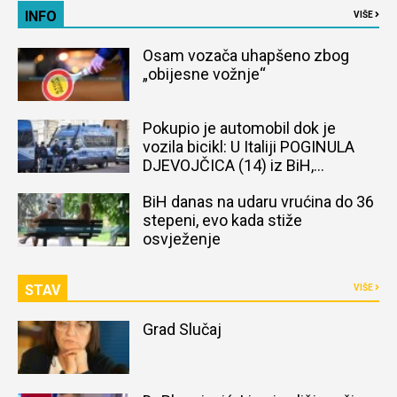
INFO
VIŠE
Osam vozača uhapšeno zbog
„obijesne vožnje“
Pokupio je automobil dok je
vozila bicikl: U Italiji POGINULA
DJEVOJČICA (14) iz BiH,
naređena obdukcija tijela
BiH danas na udaru vrućina do 36
stepeni, evo kada stiže
osvježenje
STAV
VIŠE
Grad Slučaj