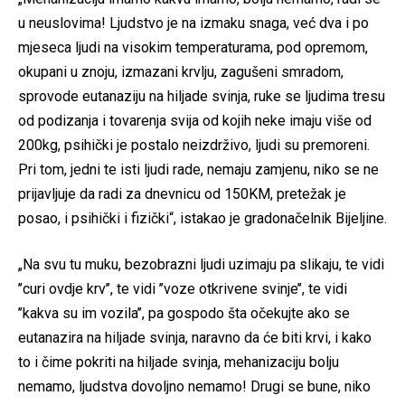
u neuslovima! Ljudstvo je na izmaku snaga, već dva i po
mjeseca ljudi na visokim temperaturama, pod opremom,
okupani u znoju, izmazani krvlju, zagušeni smradom,
sprovode eutanaziju na hiljade svinja, ruke se ljudima tresu
od podizanja i tovarenja svija od kojih neke imaju više od
200kg, psihički je postalo neizdrživo, ljudi su premoreni.
Pri tom, jedni te isti ljudi rade, nemaju zamjenu, niko se ne
prijavljuje da radi za dnevnicu od 150KM, pretežak je
posao, i psihički i fizički“, istakao je gradonačelnik Bijeljine.
„Na svu tu muku, bezobrazni ljudi uzimaju pa slikaju, te vidi
’’curi ovdje krv’’, te vidi ’’voze otkrivene svinje’’, te vidi
’’kakva su im vozila’’, pa gospodo šta očekujte ako se
eutanazira na hiljade svinja, naravno da će biti krvi, i kako
to i čime pokriti na hiljade svinja, mehanizaciju bolju
nemamo, ljudstva dovoljno nemamo! Drugi se bune, niko