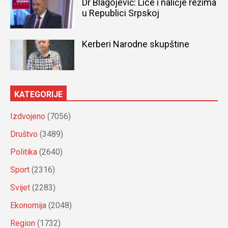
Dr Blagojević: Lice i naličje režima
u Republici Srpskoj
Kerberi Narodne skupštine
KATEGORIJE
Izdvojeno
(7056)
Društvo
(3489)
Politika
(2640)
Sport
(2316)
Svijet
(2283)
Ekonomija
(2048)
Region
(1732)