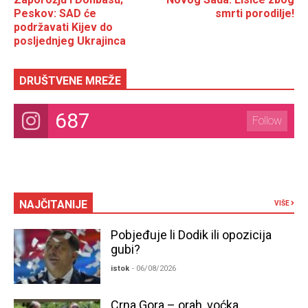
Peskov: SAD će
smrti porodilje!
podržavati Kijev do
posljednjeg Ukrajinca
DRUŠTVENE MREŽE
687
Follow
NAJČITANIJE
VIŠE
Pobjeđuje li Dodik ili opozicija
gubi?
istok
- 06/08/2026
Crna Gora – orah, voćka