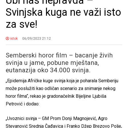
Ubi nas nepravda –
Svinjska kuga ne važi isto
za sve!
istok
06/09/2023 21:12
Semberski horor film – bacanje živih
svinja u jame, pobune mještana,
eutanazija oko 34.000 svinja.
„Epidemija Afričke kuge svinja koja je poharala Semberiju
može poslužiti kao odličan scenario za snimanje nekog
horor filma“, rekao je gradonačelnik Bijeljine Ljubiša
Petrović i dodao:
„Uvoznici svinja – GM Prom Donji Magnojević, Agro
Stevanović Srednja Čađavica i Franko Džep Brezovo Polje,