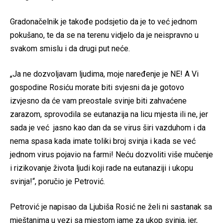
Gradonačelnik je takođe podsjetio da je to već jednom
pokušano, te da se na terenu vidjelo da je neispravno u
svakom smislu i da drugi put neće.
„Ja ne dozvoljavam ljudima, moje naređenje je NE! A Vi
gospodine Rosiću morate biti svjesni da je gotovo
izvjesno da će vam preostale svinje biti zahvaćene
zarazom, sprovodila se eutanazija na licu mjesta ili ne, jer
sada je već jasno kao dan da se virus širi vazduhom i da
nema spasa kada imate toliki broj svinja i kada se već
jednom virus pojavio na farmi! Neću dozvoliti više mučenje
i rizikovanje života ljudi koji rade na eutanaziji i ukopu
svinja!“, poručio je Petrović.
Petrović je napisao da Ljubiša Rosić ne želi ni sastanak sa
mještanima u vezi sa mjestom jame za ukop svinja, jer,