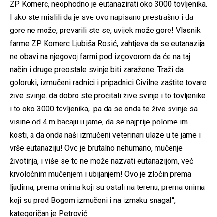
ZP Komerc, neophodno je eutanazirati oko 3000 tovljenika.
I ako ste mislili da je sve ovo napisano prestrašno i da
gore ne može, prevarili ste se, uvijek može gore! Vlasnik
farme ZP Komerc Ljubiša Rosić, zahtjeva da se eutanazija
ne obavi na njegovoj farmi pod izgovorom da će na taj
način i druge preostale svinje biti zaražene. Traži da
goloruki, izmučeni radnici i pripadnici Civilne zaštite tovare
žive svinje, da dobro ste pročitali žive svinje i to tovljenike
i to oko 3000 tovljenika, pa da se onda te žive svinje sa
visine od 4 m bacaju u jame, da se najprije polome im
kosti, a da onda naši izmučeni veterinari ulaze u te jame i
vrše eutanaziju! Ovo je brutalno nehumano, mučenje
životinja, i više se to ne može nazvati eutanazijom, već
krvoločnim mučenjem i ubijanjem! Ovo je zločin prema
ljudima, prema onima koji su ostali na terenu, prema onima
koji su pred Bogom izmučeni i na izmaku snaga!“,
kategoričan je Petrović.