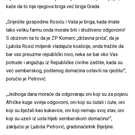
kaže da to nije njegova briga već briga Grada.
„Griješite gospodine Rosiću i Vaša je briga, kada imate
tako veliku farmu onda morate biti i društveno odgovorni!
S obzirom na to da je ZP Komerc „državna priča“, da je
Ljubiša Rosić miljenik vladajuće koalicije, onda tražite da
bar vas preuzme republički nivo, neka se bar oko Vas
potrude i angažuju iz Republičke civilne zaštite, kada su
već semberskog, poštenog domaćina ostavili na cjedilu!“,
poručio je Petrović.
„Jednoga dana moraće da odgovaraju oni koji su za pojavu
Afričke kuge svinja odgovorni, oni koji su ćutali i ćute, oni
koji su bježali kao kukavice, oni koji nemaju svoj stav, oni
koji su uzeli iz usta hljeb semberskom domaćinu!“,
zaključio je Ljubiša Petrović, gradonačelnik Bijeljine.