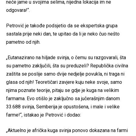
neće jame u svojima selima, nijedna lokacija im ne
odgovara!“.
Petrović je takođe podsjetio da se ekspertska grupa
sastala prije neki dan, te upitao da li je neko čuo nešto
pametno od njih.
„Eutanazirano na hiljade svinja, o čemu su razgovarali, šta
su pametno zaključili, šta su preduzeli? Republička civilna
zaštita se poslije samo dvije nedjelje povukla, ni traga ni
glasa od njih! Teoretičari zavjere kuju neke svoje, samo
njima poznate teorije, pitaju se gdje je kuga na velikim
farmama. Evo otišlo je zaključno sa jučerašnjim danom
33.688 svinja, Semberija je opustošena, i male i velike
farme!“, istakao je Petrović i dodao:
„Aktuelno je afrička kuga svinja ponovo dokazana na farmi