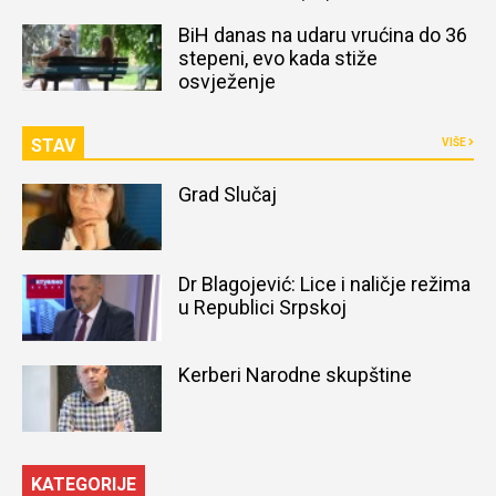
naređena obdukcija tijela
BiH danas na udaru vrućina do 36
stepeni, evo kada stiže
osvježenje
STAV
VIŠE
Grad Slučaj
Dr Blagojević: Lice i naličje režima
u Republici Srpskoj
Kerberi Narodne skupštine
KATEGORIJE