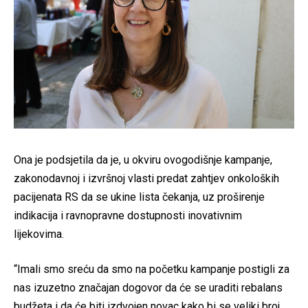
Ona je podsjetila da je, u okviru ovogodišnje kampanje,
zakonodavnoj i izvršnoj vlasti predat zahtjev onkoloških
pacijenata RS da se ukine lista čekanja, uz proširenje
indikacija i ravnopravne dostupnosti inovativnim
lijekovima.
“Imali smo sreću da smo na početku kampanje postigli za
nas izuzetno značajan dogovor da će se uraditi rebalans
budžeta i da će biti izdvojen novac kako bi se veliki broj