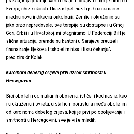
praksa, koja postoji samo u našem društvu i nigdje drugo u
Evropi, ubrzo ukinuti. Unazad pet, šest godina nemamo
nijednu novu indikaciju onkologiji. Zemlje i okruženje su
jako brzo napredovale, sve terapije su dostupne i u Crnoj
Gori, Srbiji i u Hrvatskoj, mi stagniramo. U Federaciji BiH je
slična situacija, premda su kantoni u Sarajevu preuzeli
finansiranje lijekova i tako eliminisali listu čekanja”,
precizira dr Kolak.
Karcinom debelog crijeva prvi uzrok smrtnosti u
Hercegovini
Broj oboljelih od malignih oboljenja, ističe, i kod nas je, kao
i u okruženju i svijetu, u stalnom porastu, a među oboljelim
od karcinoma debelog crijeva, koji je prvi po obolijevanju i
smrtnosti u Hercegovini, sve je više mladih.