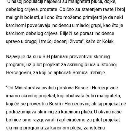
“U našoj populaciji najčešći su maligniteti pluća, dojke,
debelog crijeva, prostate. Obično sa starenjem raste i broj
malignih bolesti, ali ono što možemo primijetiti je da neki
karcinomi povećavaju incidencu u mlađoj grupi, kao što je
karcinom debelog crijeva. Bilježi se porast incidence
upravo u drugoj i trećoj decenji života”, kaže dr Kolak.
Najavljuje da su u BiH planirani preventivni skrining
programi, uz pilot projekat za skrining pluća u istočnoj
Hercegovini, za koji će aplicirati Bolnica Trebinje.
“Od Ministarstva civilnih poslova Bosne i Hercegovine
imamo skrining projekat, koji obuhvata četiri maligniteta,
koji će se provesti u Bosni i Hercegovini, ali taj projekat ne
podrazumijeva skrining za karcinom pluća. U okviru naše
bolnice smo razgovarali i apliciraćemo za pilot projekat
skrining programa za karcinom pluća, za istočnu