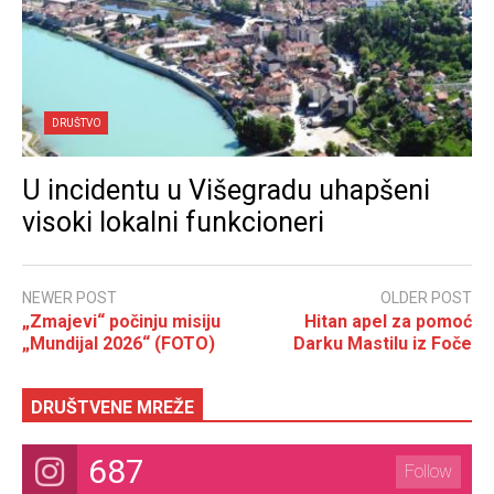
DRUŠTVO
U incidentu u Višegradu uhapšeni
visoki lokalni funkcioneri
NEWER POST
OLDER POST
„Zmajevi“ počinju misiju
Hitan apel za pomoć
„Mundijal 2026“ (FOTO)
Darku Mastilu iz Foče
DRUŠTVENE MREŽE
687
Follow