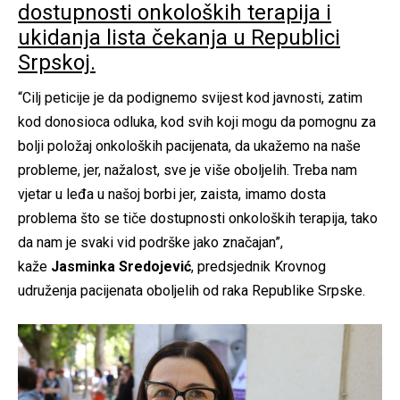
dostupnosti onkoloških terapija i
ukidanja lista čekanja u Republici
Srpskoj.
“Cilj peticije je da podignemo svijest kod javnosti, zatim
kod donosioca odluka, kod svih koji mogu da pomognu za
bolji položaj onkoloških pacijenata, da ukažemo na naše
probleme, jer, nažalost, sve je više oboljelih. Treba nam
vjetar u leđa u našoj borbi jer, zaista, imamo dosta
problema što se tiče dostupnosti onkoloških terapija, tako
da nam je svaki vid podrške jako značajan”,
kaže
Jasminka Sredojević
, predsjednik Krovnog
udruženja pacijenata oboljelih od raka Republike Srpske.