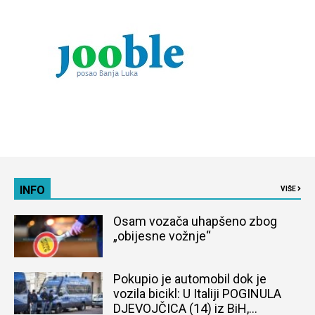
INFO
VIŠE
Osam vozača uhapšeno zbog
„obijesne vožnje“
Pokupio je automobil dok je
vozila bicikl: U Italiji POGINULA
DJEVOJČICA (14) iz BiH,