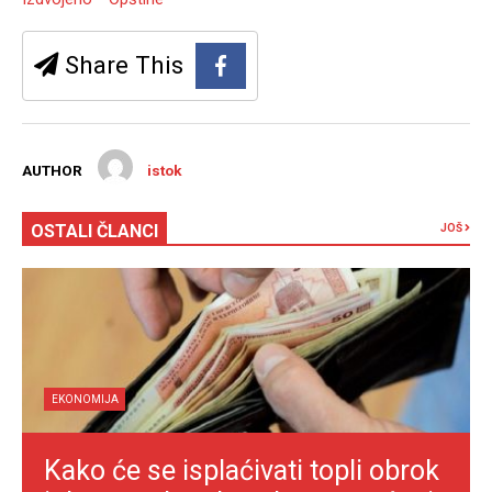
Share This
AUTHOR
istok
OSTALI ČLANCI
JOŠ
EKONOMIJA
Kako će se isplaćivati topli obrok