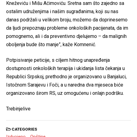
Kneževiću i Mišu Aćimoviću. Sretna sam što zajedno sa
ostalim udruženjima i našim sugrađanima, koji su nas
danas podržali u velikom broju, možemo da doprinesemo
da ljudi prepoznaju probleme onkoloških pacijenata, da im
pomognemo, ali i da preventivno djelujemo – da malignih
oboljenja bude što manje”, kaže Komnenić.
Potpisivanje peticije, s ciljem hitnog unapređenja
dostupnosti onkoloških terapija i ukidanja lista čekanja u
Republici Srpskoj, prethodno je organizovano u Banjaluci,
Istočnom Sarajevu i Foči, a u naredna dva mjeseca biće
organizovano širom RS, uz omogućenu i onlajn podršku.
Trebinjelive
CATEGORIES
Izdvojeno
Opštine