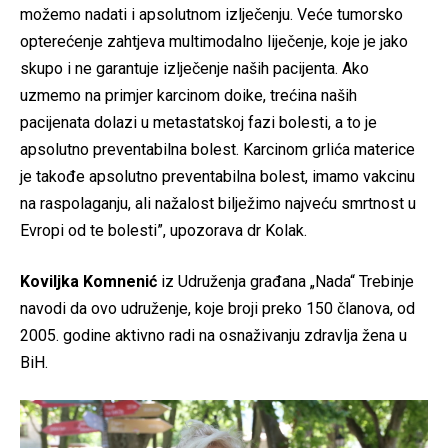
možemo nadati i apsolutnom izlječenju. Veće tumorsko
opterećenje zahtjeva multimodalno liječenje, koje je jako
skupo i ne garantuje izlječenje naših pacijenta. Ako
uzmemo na primjer karcinom doike, trećina naših
pacijenata dolazi u metastatskoj fazi bolesti, a to je
apsolutno preventabilna bolest. Karcinom grlića materice
je takođe apsolutno preventabilna bolest, imamo vakcinu
na raspolaganju, ali nažalost bilježimo najveću smrtnost u
Evropi od te bolesti”, upozorava dr Kolak.
Koviljka Komnenić
iz Udruženja građana „Nada“ Trebinje
navodi da ovo udruženje, koje broji preko 150 članova, od
2005. godine aktivno radi na osnaživanju zdravlja žena u
BiH.