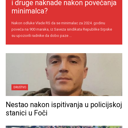
i druge naknade nakon povećanja
minimalca?
Nakon odluke Vlade RS da se minimalac za 2024. godinu
poveća na 900 maraka, iz Saveza sindikata Republike Srpske
su upozorili radnike da dobo paze ...
DRUŠTVO
Nestao nakon ispitivanja u policijskoj
stanici u Foči