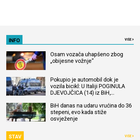
INFO
VIŠE
Osam vozača uhapšeno zbog
„obijesne vožnje“
Pokupio je automobil dok je
vozila bicikl: U Italiji POGINULA
DJEVOJČICA (14) iz BiH,
naređena obdukcija tijela
BiH danas na udaru vrućina do 36
stepeni, evo kada stiže
osvježenje
STAV
VIŠE