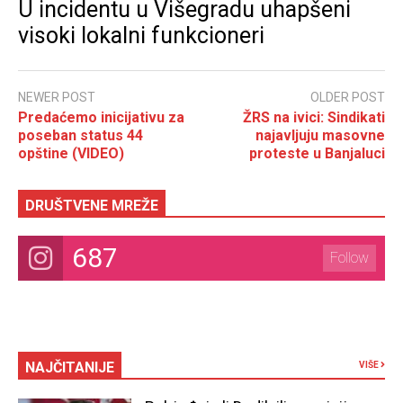
U incidentu u Višegradu uhapšeni
visoki lokalni funkcioneri
NEWER POST
OLDER POST
Predaćemo inicijativu za
ŽRS na ivici: Sindikati
poseban status 44
najavljuju masovne
opštine (VIDEO)
proteste u Banjaluci
DRUŠTVENE MREŽE
687
Follow
NAJČITANIJE
VIŠE