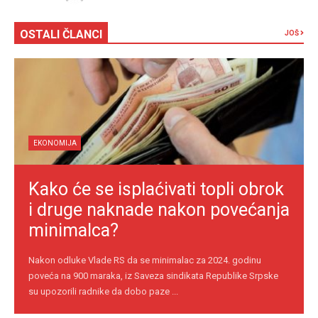
OSTALI ČLANCI
JOŠ
EKONOMIJA
Kako će se isplaćivati topli obrok
i druge naknade nakon povećanja
minimalca?
Nakon odluke Vlade RS da se minimalac za 2024. godinu
poveća na 900 maraka, iz Saveza sindikata Republike Srpske
su upozorili radnike da dobo paze ...