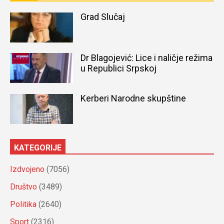
Grad Slučaj
Dr Blagojević: Lice i naličje režima
u Republici Srpskoj
Kerberi Narodne skupštine
KATEGORIJE
Izdvojeno
(7056)
Društvo
(3489)
Politika
(2640)
Sport
(2316)