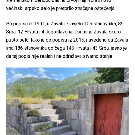
vremenskom periodu bila na prvoj liniji fronta i ovo
većinski srpsko selo je pretprilo značajna oštećenja.
Po popisu iz 1991, u Zavali je živjelo 105 stanovnika, 89
Srba, 12 Hrvata i 4 Jugoslavena. Danas je Zavala skoro
pusto selo. Iako je po popisu iz 2013. navedeno da Zavala
ima 186 stanovnika od čega 143 Hrvata i 43 Srba, jasno je
da taj popis nije realan i ne odražava stvarno stanje.