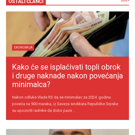
OSTALI ČLANCI
JOŠ
EKONOMIJA
Kako će se isplaćivati topli obrok
i druge naknade nakon povećanja
minimalca?
Nakon odluke Vlade RS da se minimalac za 2024. godinu
poveća na 900 maraka, iz Saveza sindikata Republike Srpske
su upozorili radnike da dobo paze ...