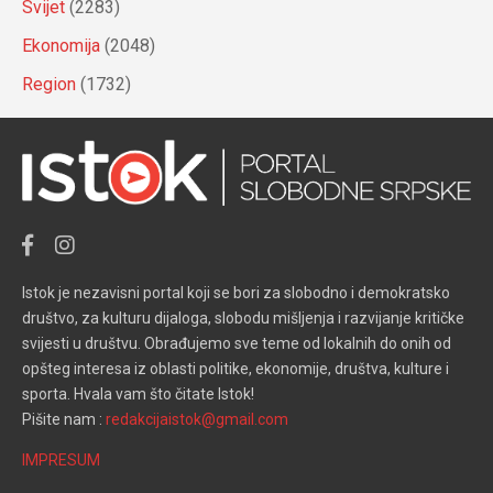
Svijet
(2283)
Ekonomija
(2048)
Region
(1732)
Istok je nezavisni portal koji se bori za slobodno i demokratsko
društvo, za kulturu dijaloga, slobodu mišljenja i razvijanje kritičke
svijesti u društvu. Obrađujemo sve teme od lokalnih do onih od
opšteg interesa iz oblasti politike, ekonomije, društva, kulture i
sporta. Hvala vam što čitate Istok!
Pišite nam :
redakcijaistok@gmail.com
IMPRESUM