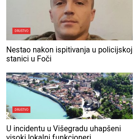
DRUŠTVO
Nestao nakon ispitivanja u policijskoj
stanici u Foči
DRUŠTVO
U incidentu u Višegradu uhapšeni
visoki lokalni funkcioneri