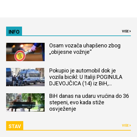
INFO
VIŠE
Osam vozača uhapšeno zbog
„obijesne vožnje“
Pokupio je automobil dok je
vozila bicikl: U Italiji POGINULA
DJEVOJČICA (14) iz BiH,
naređena obdukcija tijela
BiH danas na udaru vrućina do 36
stepeni, evo kada stiže
osvježenje
STAV
VIŠE