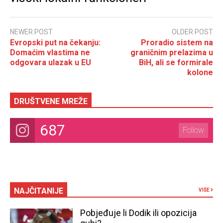
NEWER POST
OLDER POST
Evropski put na čekanju:
Proradio sistem na
Domaćim vlastima ne
graničnim prelazima u
odgovara ulazak u EU
BiH, ali se formirale
kolone
DRUŠTVENE MREŽE
687
Follow
NAJČITANIJE
VIŠE
Pobjeđuje li Dodik ili opozicija