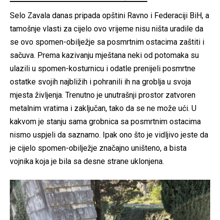
Selo Zavala danas pripada opštini Ravno i Federaciji BiH, a
tamošnje vlasti za cijelo ovo vrijeme nisu ništa uradile da
se ovo spomen-obilježje sa posmrtnim ostacima zaštiti i
sačuva. Prema kazivanju mještana neki od potomaka su
ulazili u spomen-kosturnicu i odatle prenijeli posmrtne
ostatke svojih najbližih i pohranili ih na groblja u svoja
mjesta življenja. Trenutno je unutrašnji prostor zatvoren
metalnim vratima i zaključan, tako da se ne može ući. U
kakvom je stanju sama grobnica sa posmrtnim ostacima
nismo uspjeli da saznamo. Ipak ono što je vidljivo jeste da
je cijelo spomen-obilježje značajno uništeno, a bista
vojnika koja je bila sa desne strane uklonjena.