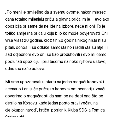
„Po meni je smiješno da u svemu ovome, nakon mjesec
dana totalno mijenjaju priču, a glavna priča im je – evo ako
opozicija pristane da ne ide na izbore, neće ni oni. To je
toliko smiješna priča u koju bilo ko može povjerovati. Oni
vrše vlast 20 godina, kroz tih 20 godina nikog ništa nisu
pitali, donosili su odluke samostalno i radili šta su htjeli i
sad odjednom evo oni se kao produhovili i evo mi ćemo
poslušati opoziciju i pristaćemo na neke njihove uslove,
odnosno naše uslove.
Mi smo upozoravali u startu na jedan mogući kosovski
scenario i oni juče pričaju o kosovskom scenariju, znači
govorimo o mogućnosti da nam se ne desi ono što se
desilo na Kosovu, kada jedan posto pravi većinu na
cjelokupan narod“, ističe poslanik Kluba SDS-a Tomica