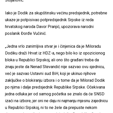
Stojanović.
Iako je Dodik za skupštinsku većinu predsjednik, potrebne
ukaze je potpisivao potpredsjednik Srpske iz reda
hrvatskog naroda Davor Pranjić, upozorava narodni
poslanik Đorđe Vučinić.
„Jedna vrlo zanimljiva stvar je i činjenica da je Miloradu
Dodiku draži Hrvat iz HDZ-a, nego bilo ko iz opozicionog
bloka u Republici Srpskoj, ali ono što građani treba da
znaju jeste da Nenad Stevandić nije sazvao ovu sjednicu,
već je sazvao Ustavni sud BiH, koji je ukinuo njihove
zaključke o blokiranju izbora i o tome da je Milorad Dodik
po njima i dalje predsjednik Republike Srpske. Očekivana
jedna odluka jer od samog početka se znalo da će SNSD
izaći na izbore, jer oni ne daju ni najmanju mjesnu zajednicu
u Republici Srpskoj, ni to ne žele da prepuste nekom