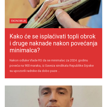
EKONOMIJA
Kako će se isplaćivati topli obrok
i druge naknade nakon povećanja
minimalca?
Nakon odluke Vlade RS da se minimalac za 2024. godinu
poveća na 900 maraka, iz Saveza sindikata Republike Srpske
su upozorili radnike da dobo paze ...