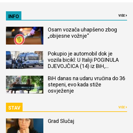
INFO
VIŠE
Osam vozača uhapšeno zbog
„obijesne vožnje“
Pokupio je automobil dok je
vozila bicikl: U Italiji POGINULA
DJEVOJČICA (14) iz BiH,
naređena obdukcija tijela
BiH danas na udaru vrućina do 36
stepeni, evo kada stiže
osvježenje
STAV
VIŠE
Grad Slučaj