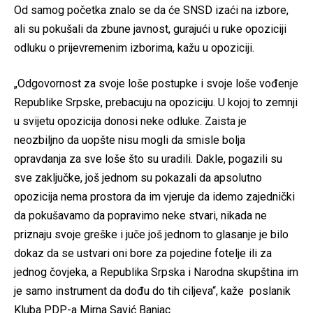
Od samog početka znalo se da će SNSD izaći na izbore,
ali su pokušali da zbune javnost, gurajući u ruke opoziciji
odluku o prijevremenim izborima, kažu u opoziciji.
„Odgovornost za svoje loše postupke i svoje loše vođenje
Republike Srpske, prebacuju na opoziciju. U kojoj to zemnji
u svijetu opozicija donosi neke odluke. Zaista je
neozbiljno da uopšte nisu mogli da smisle bolja
opravdanja za sve loše što su uradili. Dakle, pogazili su
sve zaključke, još jednom su pokazali da apsolutno
opozicija nema prostora da im vjeruje da idemo zajednički
da pokušavamo da popravimo neke stvari, nikada ne
priznaju svoje greške i juče još jednom to glasanje je bilo
dokaz da se ustvari oni bore za pojedine fotelje ili za
jednog čovjeka, a Republika Srpska i Narodna skupština im
je samo instrument da dođu do tih ciljeva“, kaže poslanik
Kluba PDP-a Mirna Savić Banjac