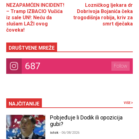
NEZAPAMĆEN INCIDENT!
Lozničkog ljekara dr
– Tramp IZBACIO Vučića
Dobrivoja Bojanića čeka
iz sale UN!: Neću da
trogodišnja robija, kriv za
slušam LAŽI ovog
smrt dječaka
čoveka!
DRUŠTVENE MREŽE
687
Follow
NAJČITANIJE
VIŠE
Pobjeđuje li Dodik ili opozicija
gubi?
istok
- 06/08/2026