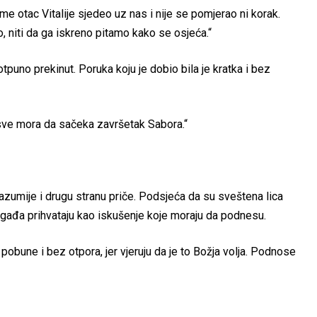
eme otac Vitalije sjedeo uz nas i nije se pomjerao ni korak.
 niti da ga iskreno pitamo kako se osjeća.“
otpuno prekinut. Poruka koju je dobio bila je kratka i bez
sve mora da sačeka završetak Sabora.“
zumije i drugu stranu priče. Podsjeća da su sveštena lica
ogađa prihvataju kao iskušenje koje moraju da podnesu.
obune i bez otpora, jer vjeruju da je to Božja volja. Podnose