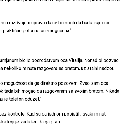
su i razdvojeni upravo da ne bi mogli da budu zajedno.
a je praktično potpuno onemogućena.“
 Damjanom bio je posredstvom oca Vitalija. Nenad bi pozvao
na nekoliko minuta razgovara sa bratom, uz stalni nadzor.
mao mogućnost da ga direktno pozovem. Zvao sam oca
 i tek tada bih mogao da razgovaram sa svojim bratom. Nikada
u je telefon oduzet.“
 bez kontrole. Kad su ga jednom posjetili, svaki minut
a koji je zadužen da ga prati.