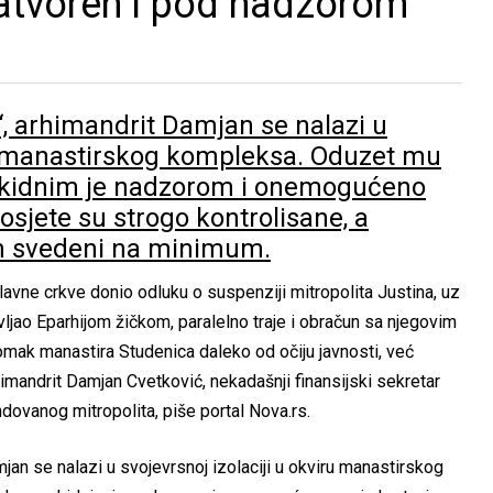
 zatvoren i pod nadzorom
 arhimandrit Damjan se nalazi u
iru manastirskog kompleksa. Oduzet mu
rekidnim je nadzorom i onemogućeno
osjete su strogo kontrolisane, a
om svedeni na minimum.
avne crkve donio odluku o suspenziji mitropolita Justina, uz
vljao Eparhijom žičkom, paralelno traje i obračun sa njegovim
omak manastira Studenica daleko od očiju javnosti, već
andrit Damjan Cvetković, nekadašnji finansijski sekretar
ndovanog mitropolita, piše portal Nova.rs.
an se nalazi u svojevrsnoj izolaciji u okviru manastirskog