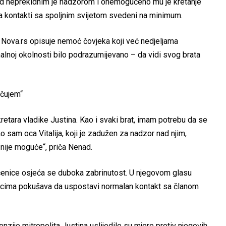
od neprekidnim je nadzorom i onemogućeno mu je kretanje
 a kontakti sa spoljnim svijetom svedeni na minimum.
Nova.rs opisuje nemoć čovjeka koji već nedjeljama
alnoj okolnosti bilo podrazumijevano – da vidi svog brata
 čujem“
etara vladike Justina. Kao i svaki brat, imam potrebu da se
 sam oca Vitalija, koji je zadužen za nadzor nad njim,
 nije moguće“, priča Nenad.
ečenice osjeća se duboka zabrinutost. U njegovom glasu
secima pokušava da uspostavi normalan kontakt sa članom
ije mitropolita Justina uslijedile su mjere protiv njegovih