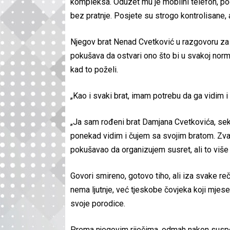
kompleksa. Oduzet mu je mobilni telefon, p
bez pratnje. Posjete su strogo kontrolisane,
Njegov brat Nenad Cvetković u razgovoru za 
pokušava da ostvari ono što bi u svakoj norm
kad to poželi.
„Kao i svaki brat, imam potrebu da ga vidim i
„Ja sam rođeni brat Damjana Cvetkovića, sekr
ponekad vidim i čujem sa svojim bratom. Zvao
pokušavao da organizujem susret, ali to više
Govori smireno, gotovo tiho, ali iza svake r
nema ljutnje, već tjeskobe čovjeka koji mje
svoje porodice.
Prema njegovim riječima, odmah nakon suspenz