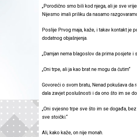
„Porodično smo bili kod njega, ali je sve vrij
Nijesmo imali priliku da nasamo razgovaramo,
Poslije Prvog maja, kaže, i takav kontakt je p
dodatnog objašnjenja.
„Damjan nema blagoslov da prima posjete i 
„Oni trpe, ali ja kao brat ne mogu da ćutim“
Govoreći o svom bratu, Nenad pokušava da ra
dala zavjet poslušnosti i da ono što im se d
„Oni svjesno trpe sve što im se događa, bez p
sve stoički.“
Ali, kako kaže, on nije monah.