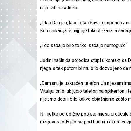
najbližih saradnika.
„Otac Damjan, kao i otac Sava, suspendovani 
Komunikacija je najprije bila otežana, a sad
„I do sada je bilo teško, sada je nemoguće“
Jedini način da porodica stupi u kontakt sa
njega, a tek potom bi mu bilo dozvoljeno da 
„Damjanu je uskraćen telefon. Ja nijesam i
Vitalija, on bi uključio telefon na spikerfon
nijesmo dobili bilo kakvo objašnjenje zašto m
Ni rijetke porodične posjete nijesu proticale
razgovora odvijao se pod budnim okom čovjek