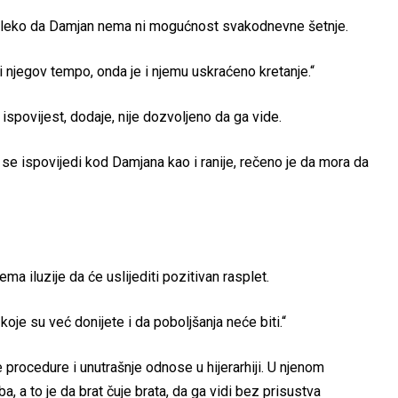
 daleko da Damjan nema ni mogućnost svakodnevne šetnje.
ti njegov tempo, onda je i njemu uskraćeno kretanje.“
ispovijest, dodaje, nije dozvoljeno da ga vide.
 se ispovijedi kod Damjana kao i ranije, rečeno je da mora da
a iluzije da će uslijediti pozitivan rasplet.
oje su već donijete i da poboljšanja neće biti.“
procedure i unutrašnje odnose u hijerarhiji. U njenom
a, a to je da brat čuje brata, da ga vidi bez prisustva