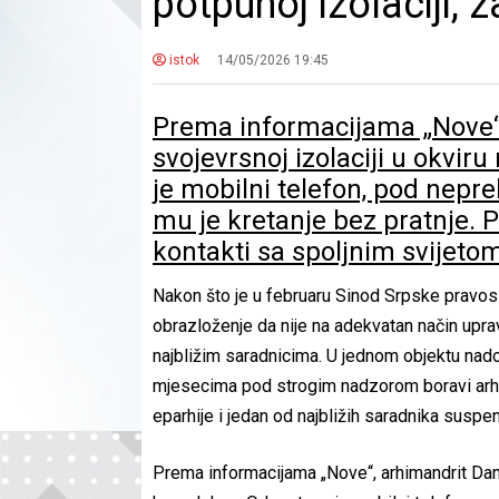
potpunoj izolaciji,
istok
14/05/2026 19:45
Prema informacijama „Nove“,
svojevrsnoj izolaciji u okv
je mobilni telefon, pod nep
mu je kretanje bez pratnje. P
kontakti sa spoljnim svijet
Nakon što je u februaru Sinod Srpske pravosl
obrazloženje da nije na adekvatan način upra
najbližim saradnicima. U jednom objektu nad
mjesecima pod strogim nadzorom boravi arhim
eparhije i jedan od najbližih saradnika suspe
Prema informacijama „Nove“, arhimandrit Damj