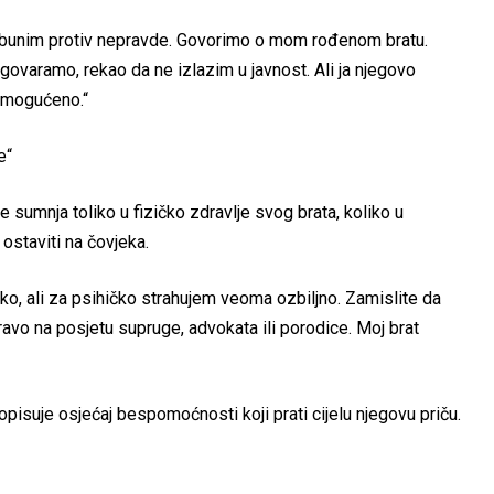
pobunim protiv nepravde. Govorimo o mom rođenom bratu.
varamo, rekao da ne izlazim u javnost. Ali ja njegovo
 omogućeno.“
e“
 sumnja toliko u fizičko zdravlje svog brata, koliko u
ostaviti na čovjeka.
iko, ali za psihičko strahujem veoma ozbiljno. Zamislite da
avo na posjetu supruge, advokata ili porodice. Moj brat
opisuje osjećaj bespomoćnosti koji prati cijelu njegovu priču.