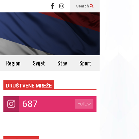
Search
Region
Svijet
Stav
Sport
DRUŠTVENE MREŽE
687
Follow