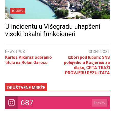
DRUŠTVO
U incidentu u Višegradu uhapšeni
visoki lokalni funkcioneri
NEWER POST
OLDER POST
Karlos Alkaraz odbranio
Izbori pod lupom: SNS
titulu na Rolan Garosu
pobijedio u Kosjeriću za
dlaku, CRTA TRAŽI
PROVJERU REZULTATA
DRUŠTVENE MREŽE
687
Follow