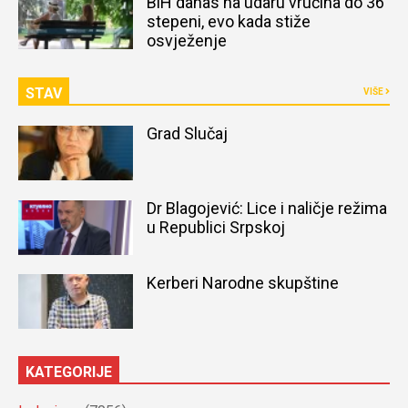
BiH danas na udaru vrućina do 36
stepeni, evo kada stiže
osvježenje
STAV
VIŠE
Grad Slučaj
Dr Blagojević: Lice i naličje režima
u Republici Srpskoj
Kerberi Narodne skupštine
KATEGORIJE