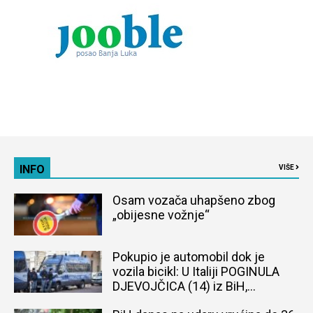
INFO
VIŠE
Osam vozača uhapšeno zbog
„obijesne vožnje“
Pokupio je automobil dok je
vozila bicikl: U Italiji POGINULA
DJEVOJČICA (14) iz BiH,
naređena obdukcija tijela