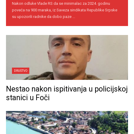
Nakon odluke Vlade RS da se minimalac za 2024. godinu
poveća na 900 maraka, iz Saveza sindikata Republike Srpske
su upozorili radnike da dobo paze ...
DRUŠTVO
Nestao nakon ispitivanja u policijskoj
stanici u Foči