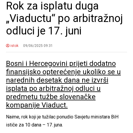
Rok za isplatu duga
„Viaductu“ po arbitražnoj
odluci je 17. juni
istok
09/06/2025 09:31
Bosni i Hercegovini prijeti dodatno
finansijsko opterećenje ukoliko se u
narednih desetak dana ne izvrši
isplata po arbitražnoj odluci u
predmetu tužbe slovenačke
kompanije Viaduct.
Naime, rok koji je tužilac ponudio Savjetu ministara BiH
ističe za 10 dana – 17. juna.