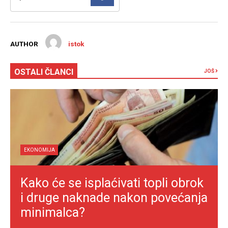
AUTHOR
istok
OSTALI ČLANCI
JOŠ
EKONOMIJA
Kako će se isplaćivati topli obrok
i druge naknade nakon povećanja
minimalca?