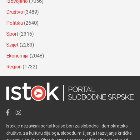
Izdvojeno
(7056)
Društvo
(3489)
Politika
(2640)
Sport
(2316)
Svijet
(2283)
Ekonomija
(2048)
Region
(1732)
Istok je nezavisni portal koji se bori za slobodno i demokratsko
društvo, za kulturu dijaloga, slobodu mišljenja i razvijanje kritičke