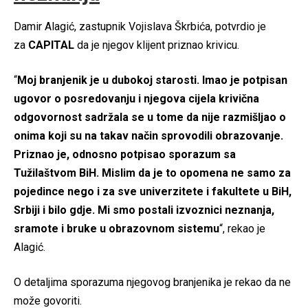
Damir Alagić, zastupnik Vojislava Škrbića, potvrdio je
za
CAPITAL
da je njegov klijent priznao krivicu.
“
Moj branjenik je u dubokoj starosti. Imao je potpisan
ugovor o posredovanju i njegova cijela krivična
odgovornost sadržala se u tome da nije razmišljao o
onima koji su na takav način sprovodili obrazovanje.
Priznao je, odnosno potpisao sporazum sa
Tužilaštvom BiH. Mislim da je to opomena ne samo za
pojedince nego i za sve univerzitete i fakultete u BiH,
Srbiji i bilo gdje. Mi smo postali izvoznici neznanja,
sramote i bruke u obrazovnom sistemu
“, rekao je
Alagić.
O detaljima sporazuma njegovog branjenika je rekao da ne
može govoriti.