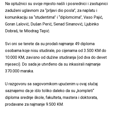
Na optužnici su svoje mjesto našli i posrednici i zastupnici
zaduženi uglavnom za “prljavi dio posla”, za naplatu i
komunikaciju sa “studentima” i “diplomcima”, Vaso Pajić,
Goran Lalović, Dušan Perić, Senad Sinanović, Ljubinko
Dobraš, te Miodrag Tepić.
Svi oni se terete da su prodali najmanje 49 diploma
osobama koje nisu studirale, po cijenama od 3.500 KM do
10.000 KM, zavisno od dužine studiranja (od dva do devet
mjeseci). Do sada je utvrđeno da su inkasirali najmanje
370.000 maraka.
U razgovoru sa sagovornikom upućenim u ovaj slučaj
saznajemo da je išlo toliko daleko da su „kompleti“
diploma srednje škole, fakulteta, mastera i doktorata,
prodavane za najmanje 9.500 KM.