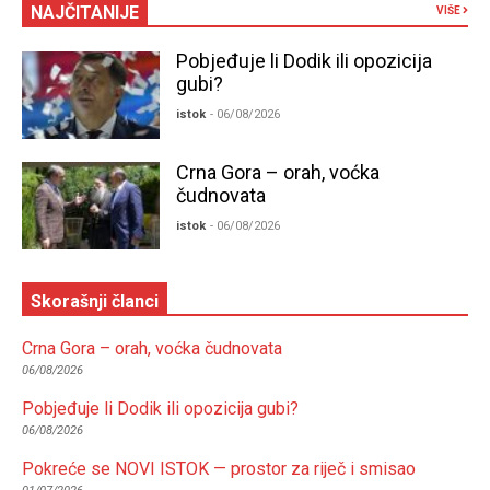
NAJČITANIJE
VIŠE
Pobjeđuje li Dodik ili opozicija
gubi?
istok
- 06/08/2026
Crna Gora – orah, voćka
čudnovata
istok
- 06/08/2026
Skorašnji članci
Crna Gora – orah, voćka čudnovata
06/08/2026
Pobjeđuje li Dodik ili opozicija gubi?
06/08/2026
Pokreće se NOVI ISTOK — prostor za riječ i smisao