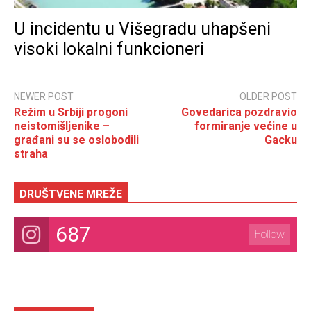
U incidentu u Višegradu uhapšeni
visoki lokalni funkcioneri
NEWER POST
OLDER POST
Režim u Srbiji progoni
Govedarica pozdravio
neistomišljenike –
formiranje većine u
građani su se oslobodili
Gacku
straha
DRUŠTVENE MREŽE
687
Follow