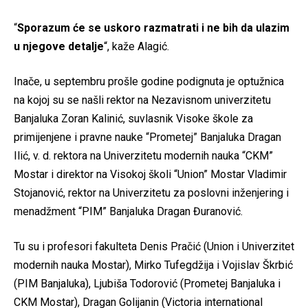
“
Sporazum će se uskoro razmatrati i ne bih da ulazim
u njegove detalje
“, kaže Alagić.
Inače, u septembru prošle godine podignuta je optužnica
na kojoj su se našli rektor na Nezavisnom univerzitetu
Banjaluka Zoran Kalinić, suvlasnik Visoke škole za
primijenjene i pravne nauke “Prometej” Banjaluka Dragan
Ilić, v. d. rektora na Univerzitetu modernih nauka “CKM”
Mostar i direktor na Visokoj školi “Union” Mostar Vladimir
Stojanović, rektor na Univerzitetu za poslovni inženjering i
menadžment “PIM” Banjaluka Dragan Đuranović.
Tu su i profesori fakulteta Denis Pračić (Union i Univerzitet
modernih nauka Mostar), Mirko Tufegdžija i Vojislav Škrbić
(PIM Banjaluka), Ljubiša Todorović (Prometej Banjaluka i
CKM Mostar), Dragan Golijanin (Victoria international