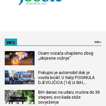
INFO
VIŠE
Osam vozača uhapšeno zbog
„obijesne vožnje“
Pokupio je automobil dok je
vozila bicikl: U Italiji POGINULA
DJEVOJČICA (14) iz BiH,
naređena obdukcija tijela
BiH danas na udaru vrućina do 36
stepeni, evo kada stiže
osvježenje