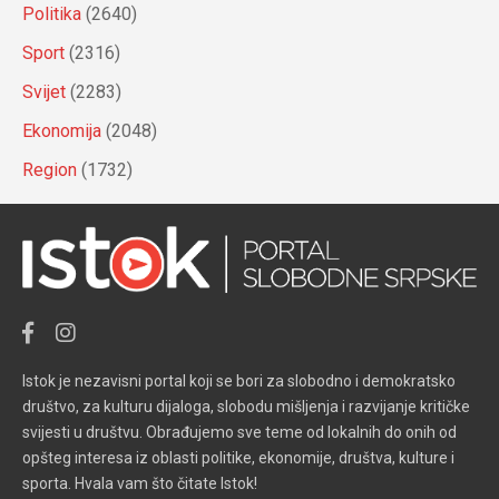
Politika
(2640)
Sport
(2316)
Svijet
(2283)
Ekonomija
(2048)
Region
(1732)
Istok je nezavisni portal koji se bori za slobodno i demokratsko
društvo, za kulturu dijaloga, slobodu mišljenja i razvijanje kritičke
svijesti u društvu. Obrađujemo sve teme od lokalnih do onih od
opšteg interesa iz oblasti politike, ekonomije, društva, kulture i
sporta. Hvala vam što čitate Istok!