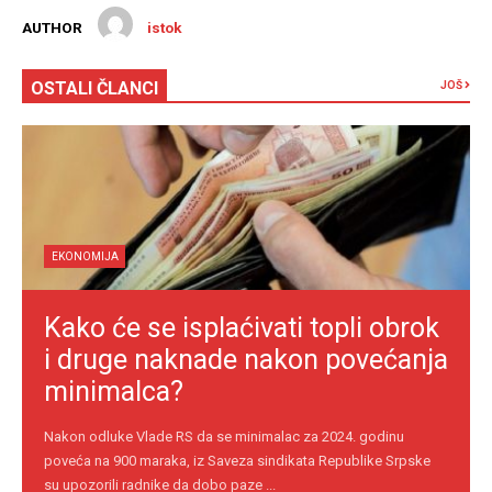
AUTHOR
istok
OSTALI ČLANCI
JOŠ
EKONOMIJA
Kako će se isplaćivati topli obrok
i druge naknade nakon povećanja
minimalca?
Nakon odluke Vlade RS da se minimalac za 2024. godinu
poveća na 900 maraka, iz Saveza sindikata Republike Srpske
su upozorili radnike da dobo paze ...