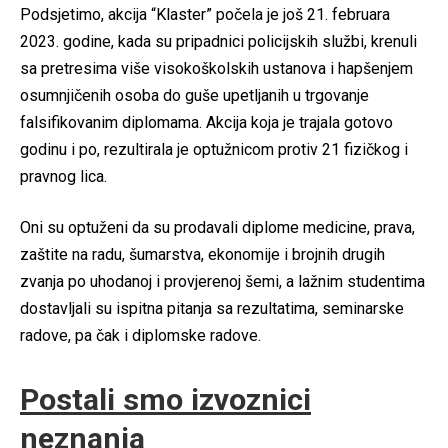
Podsjetimo, akcija “Klaster” počela je još 21. februara
2023. godine, kada su pripadnici policijskih službi, krenuli
sa pretresima više visokoškolskih ustanova i hapšenjem
osumnjičenih osoba do guše upetljanih u trgovanje
falsifikovanim diplomama. Akcija koja je trajala gotovo
godinu i po, rezultirala je optužnicom protiv 21 fizičkog i
pravnog lica.
Oni su optuženi da su prodavali diplome medicine, prava,
zaštite na radu, šumarstva, ekonomije i brojnih drugih
zvanja po uhodanoj i provjerenoj šemi, a lažnim studentima
dostavljali su ispitna pitanja sa rezultatima, seminarske
radove, pa čak i diplomske radove.
Postali smo izvoznici
neznanja