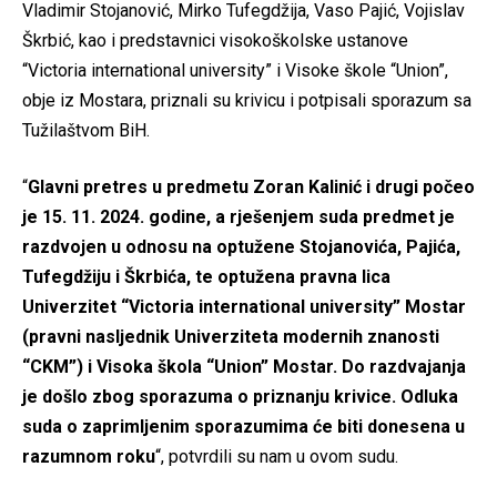
Vladimir Stojanović, Mirko Tufegdžija, Vaso Pajić, Vojislav
Škrbić, kao i predstavnici visokoškolske ustanove
“Victoria international university” i Visoke škole “Union”,
obje iz Mostara, priznali su krivicu i potpisali sporazum sa
Tužilaštvom BiH.
“
Glavni pretres u predmetu Zoran Kalinić i drugi počeo
je 15. 11. 2024. godine, a rješenjem suda predmet je
razdvojen u odnosu na optužene Stojanovića, Pajića,
Tufegdžiju i Škrbića, te optužena pravna lica
Univerzitet “Victoria international university” Mostar
(pravni nasljednik Univerziteta modernih znanosti
“CKM”) i Visoka škola “Union” Mostar. Do razdvajanja
je došlo zbog sporazuma o priznanju krivice. Odluka
suda o zaprimljenim sporazumima će biti donesena u
razumnom roku
“, potvrdili su nam u ovom sudu.