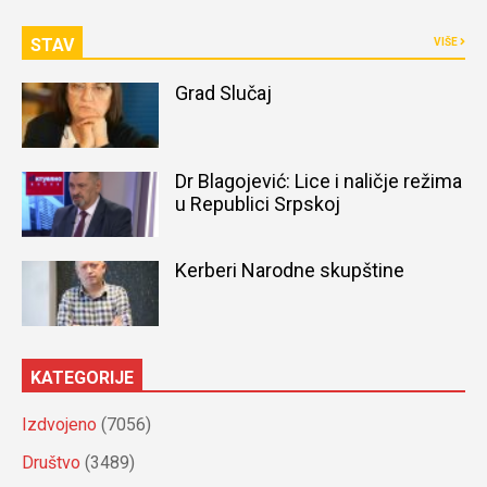
STAV
VIŠE
Grad Slučaj
Dr Blagojević: Lice i naličje režima
u Republici Srpskoj
Kerberi Narodne skupštine
KATEGORIJE
Izdvojeno
(7056)
Društvo
(3489)