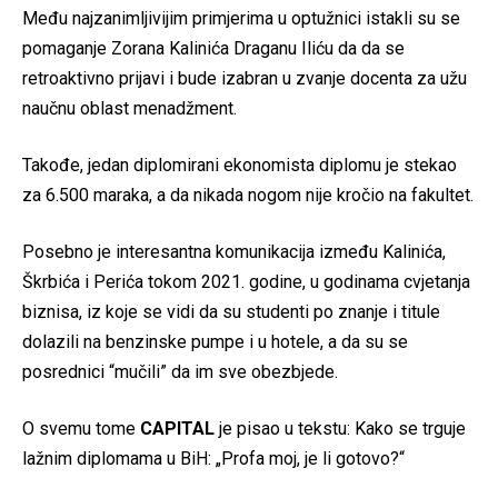
Među najzanimljivijim primjerima u optužnici istakli su se
pomaganje Zorana Kalinića Draganu Iliću da da se
retroaktivno prijavi i bude izabran u zvanje docenta za užu
naučnu oblast menadžment.
Takođe, jedan diplomirani ekonomista diplomu je stekao
za 6.500 maraka, a da nikada nogom nije kročio na fakultet.
Posebno je interesantna komunikacija između Kalinića,
Škrbića i Perića tokom 2021. godine, u godinama cvjetanja
biznisa, iz koje se vidi da su studenti po znanje i titule
dolazili na benzinske pumpe i u hotele, a da su se
posrednici “mučili” da im sve obezbjede.
O svemu tome
CAPITAL
je pisao u tekstu: Kako se trguje
lažnim diplomama u BiH: „Profa moj, je li gotovo?“