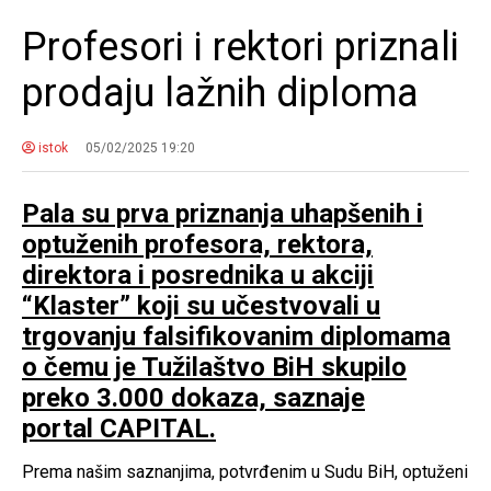
Profesori i rektori priznali
prodaju lažnih diploma
istok
05/02/2025 19:20
Pala su prva priznanja uhapšenih i
optuženih profesora, rektora,
direktora i posrednika u akciji
“Klaster” koji su učestvovali u
trgovanju falsifikovanim diplomama
o čemu je Tužilaštvo BiH skupilo
preko 3.000 dokaza, saznaje
portal CAPITAL.
Prema našim saznanjima, potvrđenim u Sudu BiH, optuženi