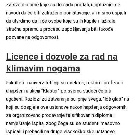
Za sve diplome koje su do sada prodali, u optužnici se
navodi da će biti zatraženo poništavanje, ali nismo uspjeli
da utvrdimo da li će osobe koje su ih kupile i lažirale
stručnu spremu u procesu zapošljavanja biti takođe
pozvane na odgovornost.
Licence i dozvole za rad na
klimavim nogama
Fakulteti i univerziteti čiji su direktori, rektori i profesori
uhapšeni u akciji “Klaster” po svemu sudeći će biti
ugašeni. Razlozi za zatvaranje su, prije svega, “loš glas” na
koji su dospjele ove ustanove nakon hapšenja odgovornih
za organizovano prodavanje falsifikovanih diploma i
namještanje ispita, zbog čega su se studenti masovno
ispisali i prebacili na druge visokoškolske ustanove.