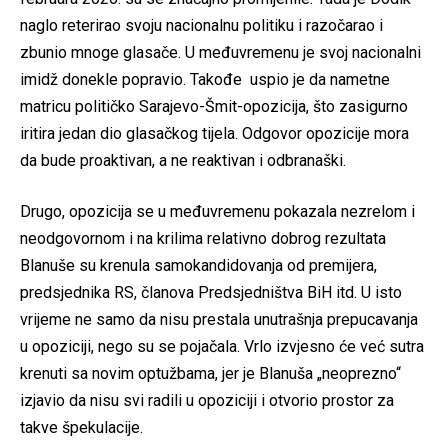
naglo reterirao svoju nacionalnu politiku i razočarao i
zbunio mnoge glasače. U međuvremenu je svoj nacionalni
imidž donekle popravio. Takođe uspio je da nametne
matricu političko Sarajevo-Šmit-opozicija, što zasigurno
iritira jedan dio glasačkog tijela. Odgovor opozicije mora
da bude proaktivan, a ne reaktivan i odbranaški.
Drugo, opozicija se u međuvremenu pokazala nezrelom i
neodgovornom i na krilima relativno dobrog rezultata
Blanuše su krenula samokandidovanja od premijera,
predsjednika RS, članova Predsjedništva BiH itd. U isto
vrijeme ne samo da nisu prestala unutrašnja prepucavanja
u opoziciji, nego su se pojačala. Vrlo izvjesno će već sutra
krenuti sa novim optužbama, jer je Blanuša „neoprezno“
izjavio da nisu svi radili u opoziciji i otvorio prostor za
takve špekulacije.