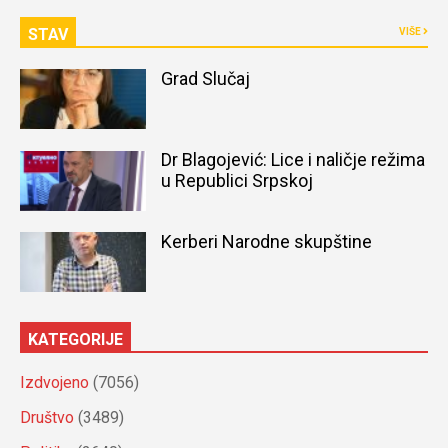
STAV
VIŠE
Grad Slučaj
Dr Blagojević: Lice i naličje režima
u Republici Srpskoj
Kerberi Narodne skupštine
KATEGORIJE
Izdvojeno
(7056)
Društvo
(3489)