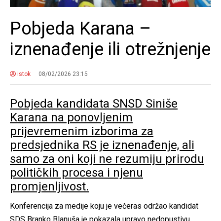
Pobjeda Karana –
iznenađenje ili otrežnjenje
istok
08/02/2026 23:15
Pobjeda kandidata SNSD Siniše
Karana na ponovljenim
prijevremenim izborima za
predsjednika RS je iznenađenje, ali
samo za oni koji ne rezumiju prirodu
političkih procesa i njenu
promjenljivost.
Konferencija za medije koju je večeras održao kandidat
SDS Branko Blanuša je pokazala upravo nedopustivu