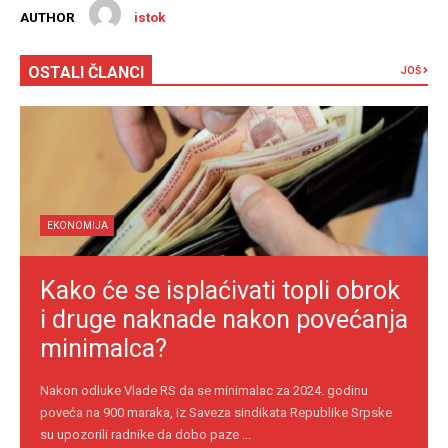
AUTHOR
istok
OSTALI ČLANCI
JOŠ
EKONOMIJA
Kako će se isplaćivati topli obrok
i druge naknade nakon povećanja
minimalca?
Nakon odluke Vlade RS da se minimalac za 2024. godinu
poveća na 900 maraka, iz Saveza sindikata Republike Srpske
su upozorili radnike da dobo paze ...