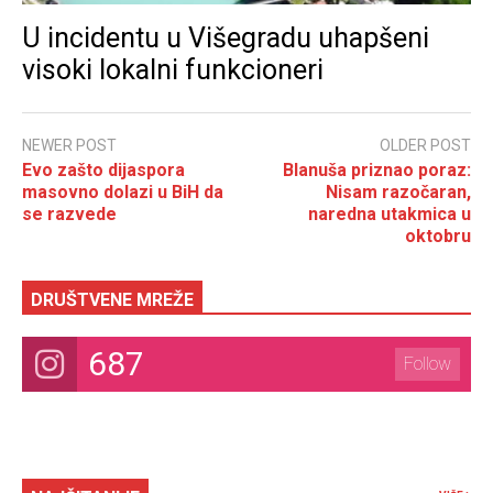
U incidentu u Višegradu uhapšeni
visoki lokalni funkcioneri
NEWER POST
OLDER POST
Evo zašto dijaspora
Blanuša priznao poraz:
masovno dolazi u BiH da
Nisam razočaran,
se razvede
naredna utakmica u
oktobru
DRUŠTVENE MREŽE
687
Follow