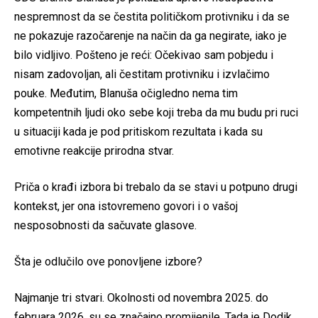
nespremnost da se čestita političkom protivniku i da se
ne pokazuje razočarenje na način da ga negirate, iako je
bilo vidljivo. Pošteno je reći: Očekivao sam pobjedu i
nisam zadovoljan, ali čestitam protivniku i izvlačimo
pouke. Međutim, Blanuša očigledno nema tim
kompetentnih ljudi oko sebe koji treba da mu budu pri ruci
u situaciji kada je pod pritiskom rezultata i kada su
emotivne reakcije prirodna stvar.
Priča o krađi izbora bi trebalo da se stavi u potpuno drugi
kontekst, jer ona istovremeno govori i o vašoj
nesposobnosti da sačuvate glasove.
Šta je odlučilo ove ponovljene izbore?
Najmanje tri stvari. Okolnosti od novembra 2025. do
februara 2026. su se značajno promijenile. Tada je Dodik