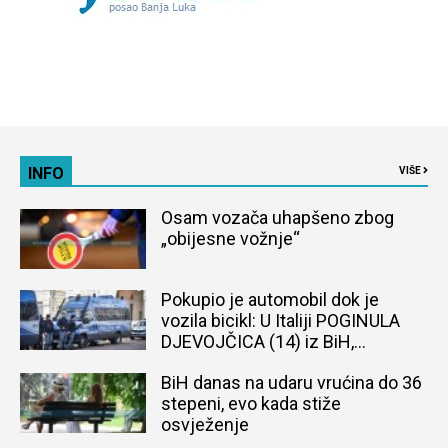
INFO
VIŠE
Osam vozača uhapšeno zbog
„obijesne vožnje“
Pokupio je automobil dok je
vozila bicikl: U Italiji POGINULA
DJEVOJČICA (14) iz BiH,
naređena obdukcija tijela
BiH danas na udaru vrućina do 36
stepeni, evo kada stiže
osvježenje