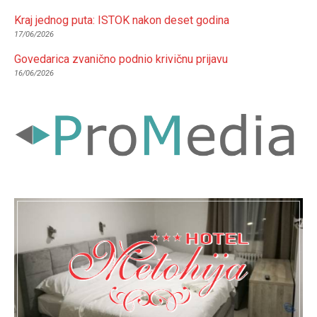
Kraj jednog puta: ISTOK nakon deset godina
17/06/2026
Govedarica zvanično podnio krivičnu prijavu
16/06/2026