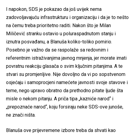
I napokon, SDS je pokazao da još uvijek nema
zadovoljavajuću infrastrukturu i organizaciju i da je to nešto
na čemu treba prioritetno raditi. Nakon što je Milan
Miličević stranku ostavio u poluraspadnutom stanju i
iznutra posvađanu, a Blanuša koliko-toliko pomirio.
Posebno je važno da se raspolaže sa redovnim i
referentnim istraživanjima javnog mnjenja, jer morate imati
povratnu reakciju glasača o svim ključnim pitanjima. A te
stvari su promjenljive. Nije dovoljno da vi po sopstvenom
osjećaju i samoprocjeni namećete javnosti svoje stavove i
teme, nego upravo obratno da prethodno pitate ljude šta
misle o nekom pitanju. A priča tipa „kazniće narod“ i
„prepoznaće narod“, koju forsiraju neke SDS-ove junoše,
ne znači ništa.
Blanuša ove prijevremene izbore treba da shvati kao