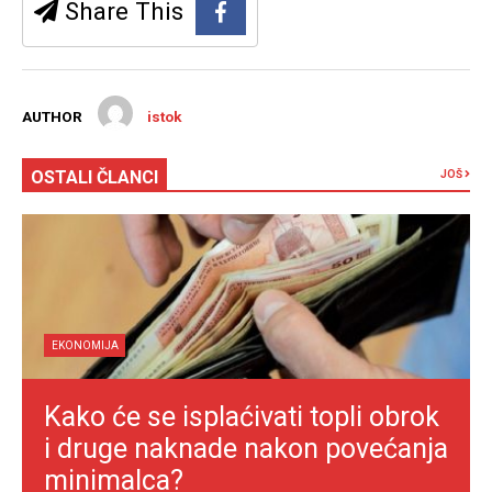
Share This
AUTHOR
istok
OSTALI ČLANCI
JOŠ
EKONOMIJA
Kako će se isplaćivati topli obrok
i druge naknade nakon povećanja
minimalca?