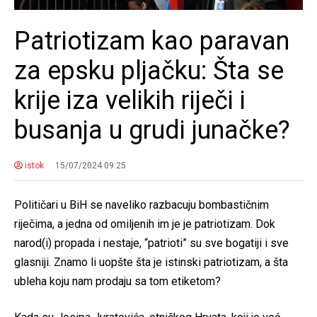
Patriotizam kao paravan
za epsku pljačku: Šta se
krije iza velikih riječi i
busanja u grudi junačke?
istok
15/07/2024 09:25
Političari u BiH se naveliko razbacuju bombastičnim
riječima, a jedna od omiljenih im je je patriotizam. Dok
narod(i) propada i nestaje, “patrioti” su sve bogatiji i sve
glasniji. Znamo li uopšte šta je istinski patriotizam, a šta
ubleha koju nam prodaju sa tom etiketom?