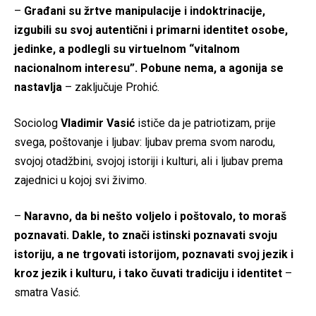
–
Građani su žrtve manipulacije i indoktrinacije,
izgubili su svoj autentični i primarni identitet osobe,
jedinke, a podlegli su virtuelnom “vitalnom
nacionalnom interesu”. Pobune nema, a agonija se
nastavlja
– zaključuje Prohić.
Sociolog
Vladimir Vasić
ističe da je patriotizam, prije
svega, poštovanje i ljubav: ljubav prema svom narodu,
svojoj otadžbini, svojoj istoriji i kulturi, ali i ljubav prema
zajednici u kojoj svi živimo.
–
Naravno, da bi nešto voljelo i poštovalo, to moraš
poznavati. Dakle, to znači istinski poznavati svoju
istoriju, a ne trgovati istorijom, poznavati svoj jezik i
kroz jezik i kulturu, i tako čuvati tradiciju i identitet
–
smatra Vasić.