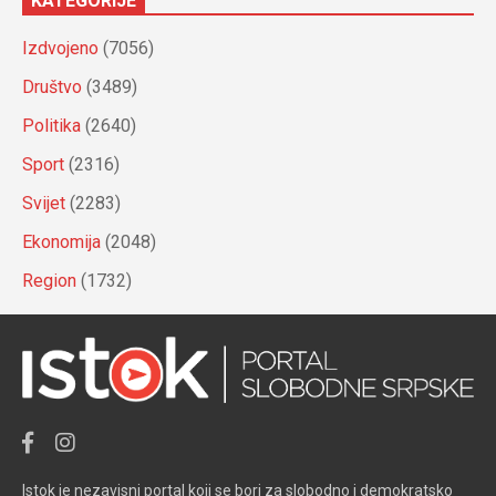
KATEGORIJE
Izdvojeno
(7056)
Društvo
(3489)
Politika
(2640)
Sport
(2316)
Svijet
(2283)
Ekonomija
(2048)
Region
(1732)
Istok je nezavisni portal koji se bori za slobodno i demokratsko