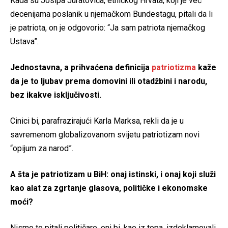
Kada su Josipa Juratovića, etničkog Hrvata, koji je već
decenijama poslanik u njemačkom Bundestagu, pitali da li
je patriota, on je odgovorio: “Ja sam patriota njemačkog
Ustava”.
Jednostavna, a prihvaćena definicija
patriotizma
kaže
da je to ljubav prema domovini ili otadžbini i narodu,
bez ikakve isključivosti.
Cinici bi, parafrazirajući Karla Marksa, rekli da je u
savremenom globalizovanom svijetu patriotizam novi
“opijum za narod”.
A šta je patriotizam u BiH: onaj istinski, i onaj koji služi
kao alat za zgrtanje glasova, političke i ekonomske
moći?
Nismo to pitali političare, oni bi, kao iz topa, izdeklamovali