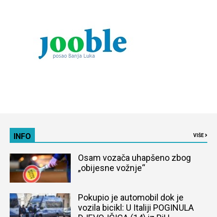
INFO
VIŠE
Osam vozača uhapšeno zbog
„obijesne vožnje“
Pokupio je automobil dok je
vozila bicikl: U Italiji POGINULA