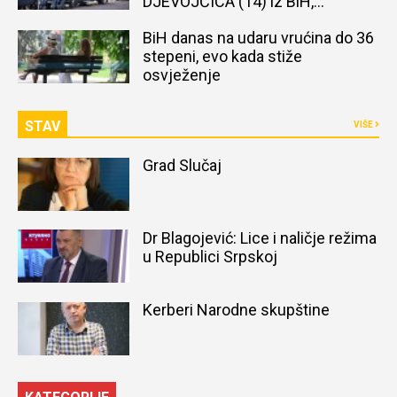
DJEVOJČICA (14) iz BiH,
naređena obdukcija tijela
BiH danas na udaru vrućina do 36
stepeni, evo kada stiže
osvježenje
STAV
VIŠE
Grad Slučaj
Dr Blagojević: Lice i naličje režima
u Republici Srpskoj
Kerberi Narodne skupštine