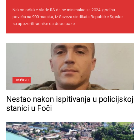
Nakon odluke Vlade RS da se minimalac za 2024. godinu
poveća na 900 maraka, iz Saveza sindikata Republike Srpske
su upozorili radnike da dobo paze ...
DRUŠTVO
Nestao nakon ispitivanja u policijskoj
stanici u Foči