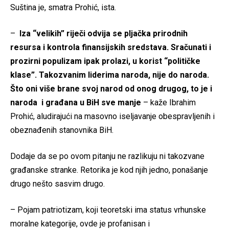
Suština je, smatra Prohić, ista.
–
Iza “velikih” riječi odvija se pljačka prirodnih
resursa i kontrola finansijskih sredstava. Sračunati i
prozirni populizam ipak prolazi, u korist “političke
klase”. Takozvanim liderima naroda, nije do naroda.
Što oni više brane svoj narod od onog drugog, to je i
naroda i građana u BiH sve manje
– kaže Ibrahim
Prohić, aludirajući na masovno iseljavanje obespravljenih i
obeznađenih stanovnika BiH.
Dodaje da se po ovom pitanju ne razlikuju ni takozvane
građanske stranke. Retorika je kod njih jedno, ponašanje
drugo nešto sasvim drugo.
– Pojam patriotizam, koji teoretski ima status vrhunske
moralne kategorije, ovde je profanisan i