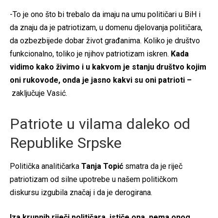
-To je ono što bi trebalo da imaju na umu političari u BiH i
da znaju da je patriotizam, u domenu djelovanja političara,
da ozbezbijede dobar život građanima. Koliko je društvo
funkcionalno, toliko je njihov patriotizam iskren.
Kada
vidimo kako živimo i u kakvom je stanju društvo kojim
oni rukovode, onda je jasno kakvi su oni patrioti –
zaključuje Vasić.
Patriote u vilama daleko od
Republike Srpske
Politička analitičarka
Tanja Topić
smatra da je riječ
patriotizam od silne upotrebe u našem političkom
diskursu izgubila značaj i da je derogirana.
Iza krupnih riječi političara, ističe ona, nema onog