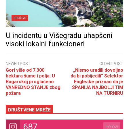
DRUŠTVO
U incidentu u Višegradu uhapšeni
visoki lokalni funkcioneri
NEWER POST
OLDER POST
Gori više od 7.300
„Nismo uradili dovoljno
hektara šume i polja: U
da bi pobijedili“ Selektor
Bugarskoj proglašeno
Engleske priznao da je
VANREDNO STANJE zbog
ŠPANIJA NAJBOLJI TIM
požara
NA TURNIRU
DRUŠTVENE MREŽE
687
Follow