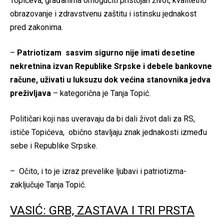
Topićeva, građanima omogućiti pristojan život, kvalitetno
obrazovanje i zdravstvenu zaštitu i istinsku jednakost
pred zakonima.
–
Patriotizam sasvim sigurno nije imati desetine
nekretnina izvan Republike Srpske i debele bankovne
račune, uživati u luksuzu dok većina stanovnika jedva
preživljava
– kategorična je Tanja Topić.
Političari koji nas uveravaju da bi dali život dali za RS,
ističe Topićeva, obično stavljaju znak jednakosti između
sebe i Republike Srpske.
– Očito, i to je izraz prevelike ljubavi i patriotizma-
zaključuje Tanja Topić.
VASIĆ: GRB, ZASTAVA I TRI PRSTA