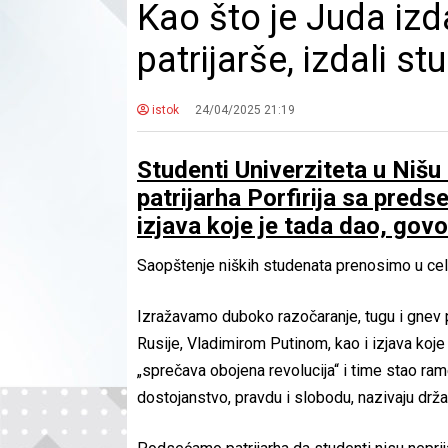
Kao što je Juda izda
patrijarše, izdali st
istok
24/04/2025 21:19
Studenti Univerziteta u Nišu 
patrijarha Porfirija sa pred
izjava koje je tada dao, govo
Saopštenje niških studenata prenosimo u cel
Izražavamo duboko razočaranje, tugu i gnev 
Rusije, Vladimirom Putinom, kao i izjava koje 
„sprečava obojena revolucija“ i time stao ram
dostojanstvo, pravdu i slobodu, nazivaju dr