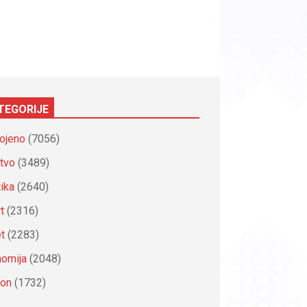
TEGORIJE
ojeno
(7056)
tvo
(3489)
tika
(2640)
t
(2316)
et
(2283)
omija
(2048)
ion
(1732)