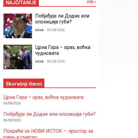
NAJČITANIJE
VIŠE
Побјеђује ли Додик или
опозиција губи?
istok
- 06/08/2026
Црна Гора – орах, воћка
чудновата
istok
- 06/08/2026
Skorašnji članci
Црна Гора – орах, воћка чудновата
06/08/2026
Побјеђује ли Додик или опозиција губи?
06/08/2026
Покреће се НОВИ ИСТОК — простор за
ријеч и смисао