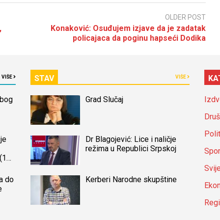
OLDER POST
,
Konaković: Osuđujem izjave da je zadatak
policajaca da poginu hapseći Dodika
STAV
KA
VIŠE
VIŠE
zbog
Grad Slučaj
Izdv
Druš
Poli
je
Dr Blagojević: Lice i naličje
režima u Republici Srpskoj
Spor
(14)
a
Svij
a do
Kerberi Narodne skupštine
Ekon
e
Reg