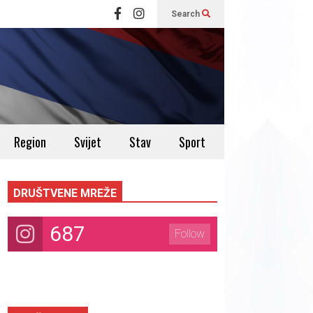
Search
Region
Svijet
Stav
Sport
DRUŠTVENE MREŽE
687
Follow