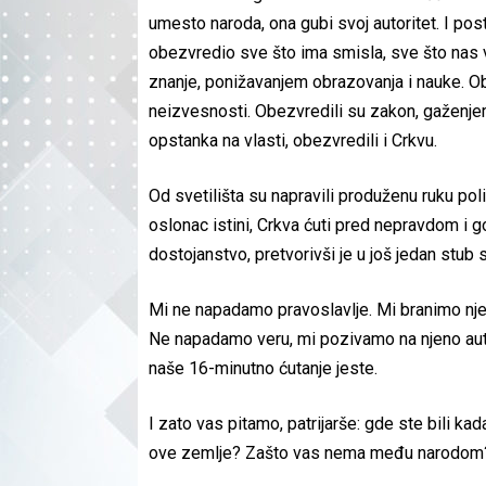
umesto naroda, ona gubi svoj autoritet. I post
obezvredio sve što ima smisla, sve što nas v
znanje, ponižavanjem obrazovanja i nauke. Ob
neizvesnosti. Obezvredili su zakon, gaženje
opstanka na vlasti, obezvredili i Crkvu.
Od svetilišta su napravili produženu ruku po
oslonac istini, Crkva ćuti pred nepravdom i g
dostojanstvo, pretvorivši je u još jedan stub
Mi ne napadamo pravoslavlje. Mi branimo njego
Ne napadamo veru, mi pozivamo na njeno aute
naše 16-minutno ćutanje jeste.
I zato vas pitamo, patrijarše: gde ste bili ka
ove zemlje? Zašto vas nema među narodom