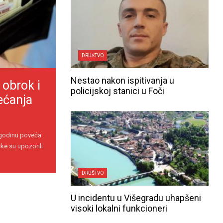
DRUŠTVO
Nestao nakon ispitivanja u
 obrok i
policijskoj stanici u Foči
ećanja
 godinu poveća
ke su upozorili
DRUŠTVO
U incidentu u Višegradu uhapšeni
visoki lokalni funkcioneri