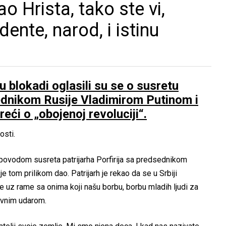
o Hrista, tako ste vi,
udente, narod, i istinu
u blokadi oglasili su se o susretu
sednikom Rusije Vladimirom Putinom i
reći o „obojenoj revoluciji“.
osti.
povodom susreta patrijarha Porfirija sa predsednikom
je tom prilikom dao. Patrijarh je rekao da se u Srbiji
e uz rame sa onima koji našu borbu, borbu mladih ljudi za
žavnim udarom.