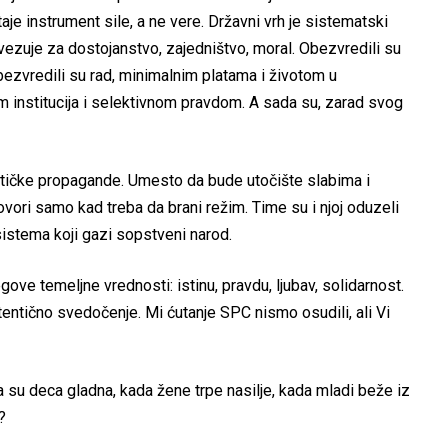
aje instrument sile, a ne vere. Državni vrh je sistematski
ezuje za dostojanstvo, zajedništvo, moral. Obezvredili su
ezvredili su rad, minimalnim platama i životom u
m institucija i selektivnom pravdom. A sada su, zarad svog
litičke propagande. Umesto da bude utočište slabima i
ovori samo kad treba da brani režim. Time su i njoj oduzeli
 sistema koji gazi sopstveni narod.
ve temeljne vrednosti: istinu, pravdu, ljubav, solidarnost.
ntično svedočenje. Mi ćutanje SPC nismo osudili, ali Vi
da su deca gladna, kada žene trpe nasilje, kada mladi beže iz
?