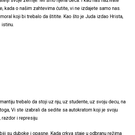
atelji svoje zemlje. Mi smo njena deca. I kad nas nazivate
e, kada o našim zahtevima ćutite, vi ne izdajete samo nas.
moral koji bi trebalo da štitite. Kao što je Juda izdao Hrista,
 istinu.
mantiju trebalo da stoji uz nju, uz studente, uz svoju decu, na
oga, Vi ste izabrali da sedite sa autokratom koji je svoju
 razdor i represiju.
iji su duboke i opasne. Kada crkva staje u odbranu režima