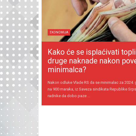
EKONOMIJA
Kako će se isplaćivati topli
druge naknade nakon pov
minimalca?
Nakon odluke Vlade RS da se minimalac za 2024.
na 900 maraka, iz Saveza sindikata Republike Srps
radnike da dobo paze ...