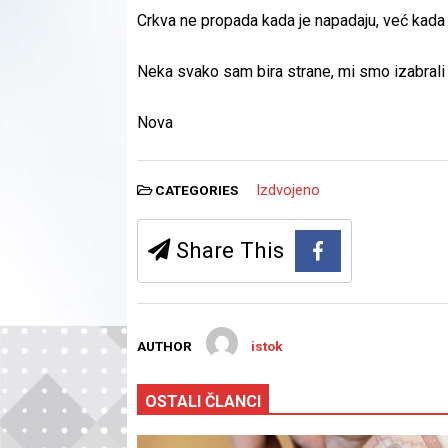
Crkva ne propada kada je napadaju, već kada 
Neka svako sam bira strane, mi smo izabrali i
Nova
Izdvojeno
CATEGORIES
Share This
AUTHOR
istok
OSTALI ČLANCI