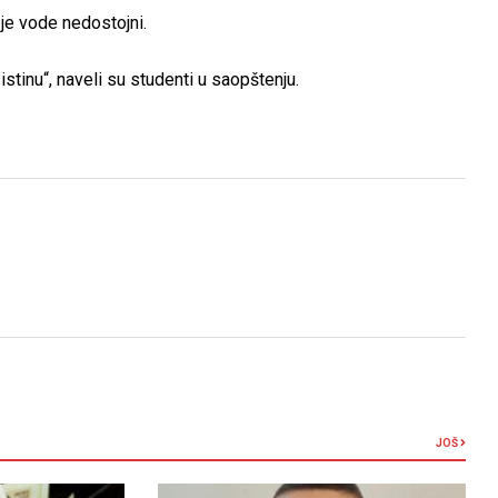
je vode nedostojni.
stinu“, naveli su studenti u saopštenju.
JOŠ