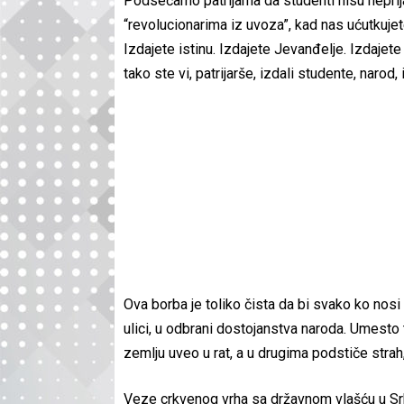
Podsećamo patrijarha da studenti nisu neprij
“revolucionarima iz uvoza”, kad nas ućutkujet
Izdajete istinu. Izdajete Jevanđelje. Izdajete 
tako ste vi, patrijarše, izdali studente, narod, i
Ova borba je toliko čista da bi svako ko nosi 
ulici, u odbrani dostojanstva naroda. Umesto t
zemlju uveo u rat, a u drugima podstiče strah,
Veze crkvenog vrha sa državnom vlašću u Srb