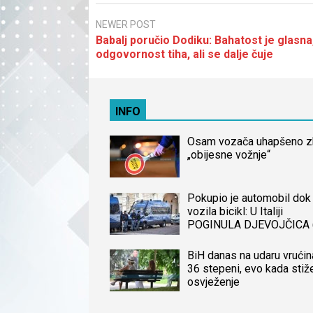
NEWER POST
Babalj poručio Dodiku: Bahatost je glasna
odgovornost tiha, ali se dalje čuje
INFO
Osam vozača uhapšeno 
„obijesne vožnje“
Pokupio je automobil dok 
vozila bicikl: U Italiji
POGINULA DJEVOJČICA 
iz BiH, naređena obdukcij
tijela
BiH danas na udaru vrućin
36 stepeni, evo kada stiž
osvježenje