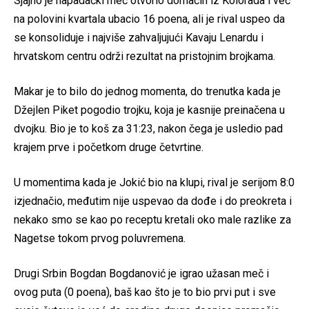
Sjajno je napadački meč otvorio domaćin iz Kolorada i već
na polovini kvartala ubacio 16 poena, ali je rival uspeo da
se konsoliduje i najviše zahvaljujući Kavaju Lenardu i
hrvatskom centru održi rezultat na pristojnim brojkama.
Makar je to bilo do jednog momenta, do trenutka kada je
Džejlen Piket pogodio trojku, koja je kasnije preinačena u
dvojku. Bio je to koš za 31:23, nakon čega je usledio pad
krajem prve i početkom druge četvrtine.
U momentima kada je Jokić bio na klupi, rival je serijom 8:0
izjednačio, međutim nije uspevao da dođe i do preokreta i
nekako smo se kao po receptu kretali oko male razlike za
Nagetse tokom prvog poluvremena.
Drugi Srbin Bogdan Bogdanović je igrao užasan meč i
ovog puta (0 poena), baš kao što je to bio prvi put i sve