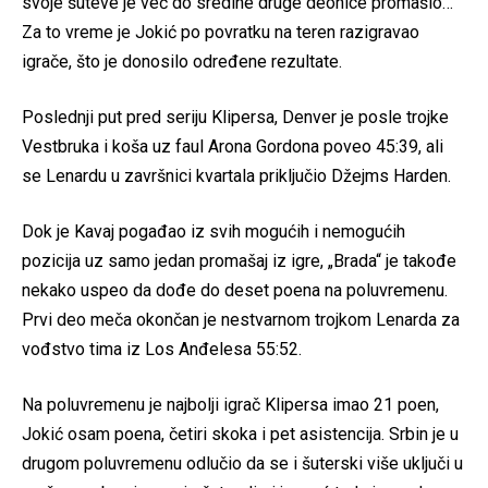
svoje šuteve je već do sredine druge deonice promašio…
Za to vreme je Jokić po povratku na teren razigravao
igrače, što je donosilo određene rezultate.
Poslednji put pred seriju Klipersa, Denver je posle trojke
Vestbruka i koša uz faul Arona Gordona poveo 45:39, ali
se Lenardu u završnici kvartala priključio Džejms Harden.
Dok je Kavaj pogađao iz svih mogućih i nemogućih
pozicija uz samo jedan promašaj iz igre, „Brada“ je takođe
nekako uspeo da dođe do deset poena na poluvremenu.
Prvi deo meča okončan je nestvarnom trojkom Lenarda za
vođstvo tima iz Los Anđelesa 55:52.
Na poluvremenu je najbolji igrač Klipersa imao 21 poen,
Jokić osam poena, četiri skoka i pet asistencija. Srbin je u
drugom poluvremenu odlučio da se i šuterski više uključi u