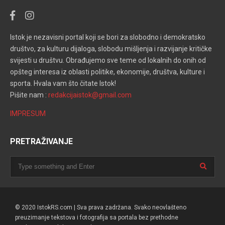
Istok je nezavisni portal koji se bori za slobodno i demokratsko
društvo, za kulturu dijaloga, slobodu mišljenja i razvijanje kritičke
svijesti u društvu. Obrađujemo sve teme od lokalnih do onih od
opšteg interesa iz oblasti politike, ekonomije, društva, kulture i
sporta. Hvala vam što čitate Istok!
Pišite nam :
redakcijaistok@gmail.com
IMPRESUM
PRETRAŽIVANJE
© 2020 IstokRS.com | Sva prava zadržana. Svako neovlašteno
preuzimanje tekstova i fotografija sa portala bez prethodne