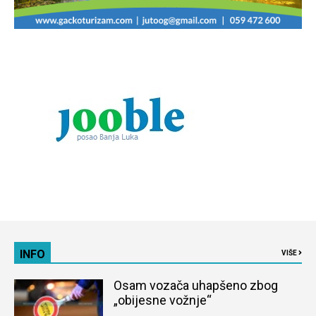
INFO
VIŠE
Osam vozača uhapšeno zbog
„obijesne vožnje“