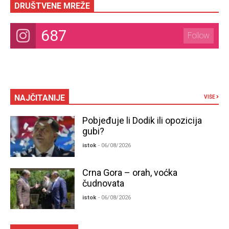
DRUŠTVENE MREŽE
687
Follow
NAJČITANIJE
VIŠE
Pobjeđuje li Dodik ili opozicija
gubi?
istok
- 06/08/2026
Crna Gora – orah, voćka
čudnovata
istok
- 06/08/2026