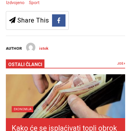
Izdvojeno
Sport
Share This
AUTHOR
istok
OSTALI ČLANCI
JOŠ
EKONOMIJA
Kako će se isplaćivati topli obrok