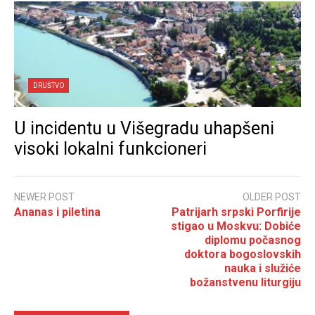
DRUŠTVO
U incidentu u Višegradu uhapšeni
visoki lokalni funkcioneri
NEWER POST
OLDER POST
Ananas i piletina
Patrijarh srpski Porfirije
stigao u Moskvu: Dobiće
diplomu počasnog
doktora bogoslovskih
nauka i služiće
božanstvenu liturgiju