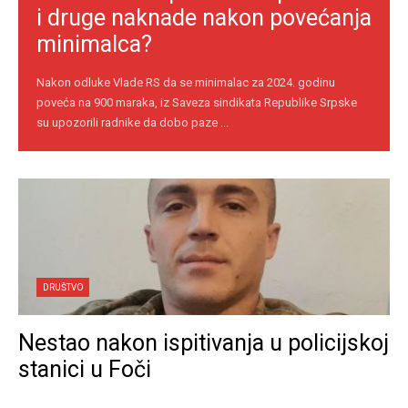
i druge naknade nakon povećanja
minimalca?
Nakon odluke Vlade RS da se minimalac za 2024. godinu
poveća na 900 maraka, iz Saveza sindikata Republike Srpske
su upozorili radnike da dobo paze ...
DRUŠTVO
Nestao nakon ispitivanja u policijskoj
stanici u Foči