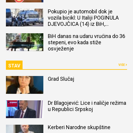
Pokupio je automobil dok je
vozila bicikl: U Italiji POGINULA
DJEVOJČICA (14) iz BiH,
naređena obdukcija tijela
BiH danas na udaru vrućina do 36
stepeni, evo kada stiže
osvježenje
STAV
VIŠE
Grad Slučaj
Dr Blagojević: Lice i naličje režima
u Republici Srpskoj
Kerberi Narodne skupštine