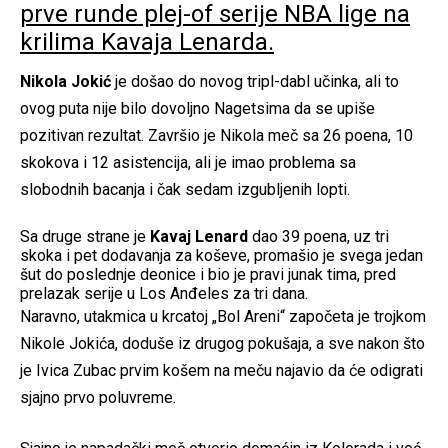
prve runde plej-of serije NBA lige na
krilima Kavaja Lenarda.
Nikola Jokić
je došao do novog tripl-dabl učinka, ali to
ovog puta nije bilo dovoljno Nagetsima da se upiše
pozitivan rezultat. Završio je Nikola meč sa 26 poena, 10
skokova i 12 asistencija, ali je imao problema sa
slobodnih bacanja i čak sedam izgubljenih lopti.
Sa druge strane je
Kavaj Lenard
dao 39 poena, uz tri
skoka i pet dodavanja za koševe, promašio je svega jedan
šut do poslednje deonice i bio je pravi junak tima, pred
prelazak serije u Los Anđeles za tri dana.
Naravno, utakmica u krcatoj „Bol Areni“ započeta je trojkom
Nikole Jokića, doduše iz drugog pokušaja, a sve nakon što
je Ivica Zubac prvim košem na meču najavio da će odigrati
sjajno prvo poluvreme.