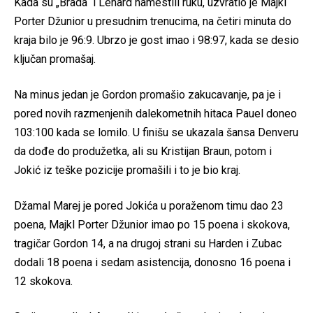
Kada su „Brada“ i Lenard namestili ruku, uzvratio je Majkl
Porter Džunior u presudnim trenucima, na četiri minuta do
kraja bilo je 96:9. Ubrzo je gost imao i 98:97, kada se desio
ključan promašaj.
Na minus jedan je Gordon promašio zakucavanje, pa je i
pored novih razmenjenih dalekometnih hitaca Pauel doneo
103:100 kada se lomilo. U finišu se ukazala šansa Denveru
da dođe do produžetka, ali su Kristijan Braun, potom i
Jokić iz teške pozicije promašili i to je bio kraj.
Džamal Marej je pored Jokića u poraženom timu dao 23
poena, Majkl Porter Džunior imao po 15 poena i skokova,
tragičar Gordon 14, a na drugoj strani su Harden i Zubac
dodali 18 poena i sedam asistencija, donosno 16 poena i
12 skokova.