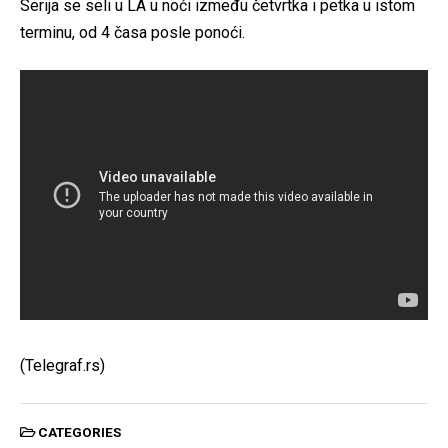
Serija se seli u LA u noći između četvrtka i petka u istom
terminu, od 4 časa posle ponoći.
(Telegraf.rs)
CATEGORIES