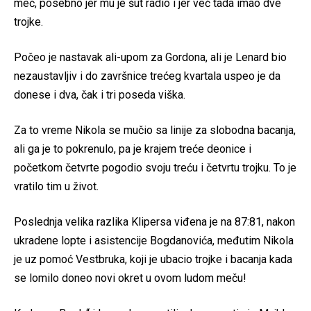
meč, posebno jer mu je šut radio i jer već tada imao dve
trojke.
Počeo je nastavak ali-upom za Gordona, ali je Lenard bio
nezaustavljiv i do završnice trećeg kvartala uspeo je da
donese i dva, čak i tri poseda viška.
Za to vreme Nikola se mučio sa linije za slobodna bacanja,
ali ga je to pokrenulo, pa je krajem treće deonice i
početkom četvrte pogodio svoju treću i četvrtu trojku. To je
vratilo tim u život.
Poslednja velika razlika Klipersa viđena je na 87:81, nakon
ukradene lopte i asistencije Bogdanovića, međutim Nikola
je uz pomoć Vestbruka, koji je ubacio trojke i bacanja kada
se lomilo doneo novi okret u ovom ludom meču!