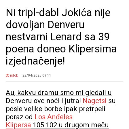
Ni tripl-dabl Jokića nije
dovoljan Denveru
nestvarni Lenard sa 39
poena doneo Klipersima
izjednačenje!
istok
22/04/2025 09:11
Au, kakvu dramu smo mi gledali u
Denveru ove noći i jutra!
Nagetsi
su
posle velike borbe ipak pretrpeli
poraz od
Los Anđeles
Klipersa
105:102 u drugom meču