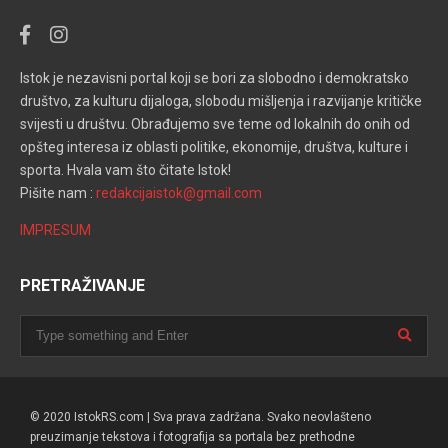
Istok je nezavisni portal koji se bori za slobodno i demokratsko
društvo, za kulturu dijaloga, slobodu mišljenja i razvijanje kritičke
svijesti u društvu. Obrađujemo sve teme od lokalnih do onih od
opšteg interesa iz oblasti politike, ekonomije, društva, kulture i
sporta. Hvala vam što čitate Istok!
Pišite nam :
redakcijaistok@gmail.com
IMPRESUM
PRETRAŽIVANJE
© 2020 IstokRS.com | Sva prava zadržana. Svako neovlašteno
preuzimanje tekstova i fotografija sa portala bez prethodne