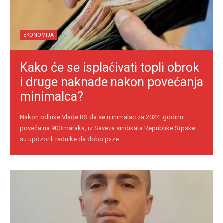
EKONOMIJA
Kako će se isplaćivati topli obrok
i druge naknade nakon povećanja
minimalca?
Nakon odluke Vlade RS da se minimalac za 2024. godinu
poveća na 900 maraka, iz Saveza sindikata Republike Srpske
su upozorili radnike da dobo paze ...