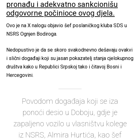
pronađu i adekvatno sankcionišu
odgovorne počinioce ovog djela.
Ovo je na X nalogu objavio šef poslaničkog kluba SDS u
NSRS Ognjen Bodiroga.
Nedopustivo je da se skoro svakodnevno dešavaju ovakvi
i slični događaji koji su jasan pokazatelj stanja cjelokupnog
društva kako u Republici Srpskoj tako i čitavoj Bosni i
Hercegovini.
Povodom događaja koji se iza
ponoći desio u Doboju, gdje je
zapaljeno vozilo u vlasništvu kolege
iz NSRS, Almira Hurtića, kao šef