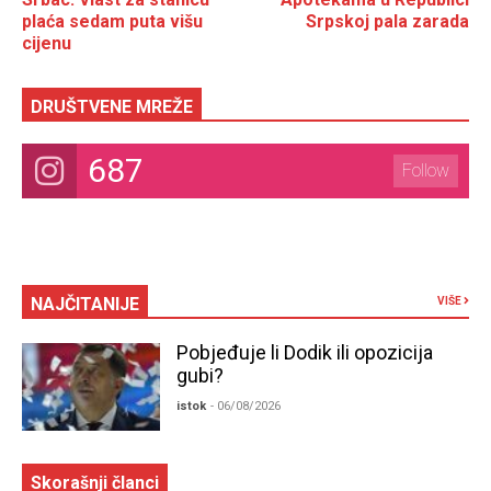
plaća sedam puta višu
Srpskoj pala zarada
cijenu
DRUŠTVENE MREŽE
687
Follow
NAJČITANIJE
VIŠE
Pobjeđuje li Dodik ili opozicija
gubi?
istok
- 06/08/2026
Skorašnji članci