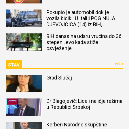
Pokupio je automobil dok je
vozila bicikl: U Italiji POGINULA
DJEVOJČICA (14) iz BiH,
naređena obdukcija tijela
BiH danas na udaru vrućina do 36
stepeni, evo kada stiže
osvježenje
STAV
VIŠE
Grad Slučaj
Dr Blagojević: Lice i naličje režima
u Republici Srpskoj
Kerberi Narodne skupštine