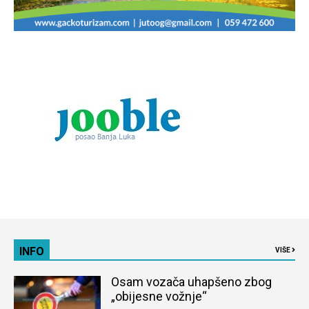
INFO
VIŠE
Osam vozača uhapšeno zbog
„obijesne vožnje“