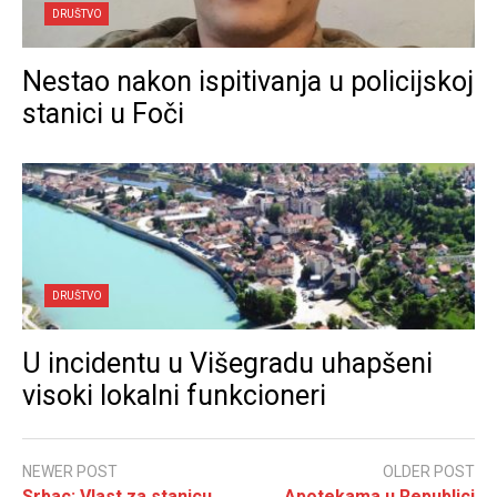
DRUŠTVO
Nestao nakon ispitivanja u policijskoj
stanici u Foči
DRUŠTVO
U incidentu u Višegradu uhapšeni
visoki lokalni funkcioneri
NEWER POST
OLDER POST
Srbac: Vlast za stanicu
Apotekama u Republici