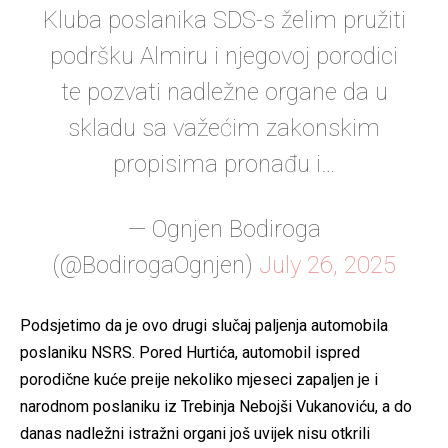
Kluba poslanika SDS-s želim pružiti
podršku Almiru i njegovoj porodici
te pozvati nadležne organe da u
skladu sa važećim zakonskim
propisima pronađu i…
— Ognjen Bodiroga
(@BodirogaOgnjen)
July 26, 2025
Podsjetimo da je ovo drugi slučaj paljenja automobila
poslaniku NSRS. Pored Hurtića, automobil ispred
porodične kuće preije nekoliko mjeseci zapaljen je i
narodnom poslaniku iz Trebinja Nebojši Vukanoviću, a do
danas nadležni istražni organi još uvijek nisu otkrili