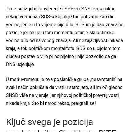
Time su izgubili povjerenje i SPS-a i SNSD-a, a nakon
nekog vremena i SDS-a koji ih je bio prihvatio kao dio
većine, jer je u to vrijeme nije bilo. SDS im je dao značajne
pozicije jer mu je u tom mementu pitanje skupštinske
većine bilo od najvećeg značaja. Ali nezajažljivosti nikada
kraja, a tek političkom mentalitetu. SDS se u cijelom tom
slučaju postavio vrlo principijelno i nije dozvolio da ga
DNS ucjenjuje.
U međuvremenu je ova poslanička grupa „nesvrstanih“ na
svaki način pokušala da vrati u staro jato, ali im očigledno
SNSD više ne vjeruje, jer njihovoj političkoj prevrtljivosti
nikada kraja. Što bi narod rekao, preigrali se!
Ključ svega je pozicija