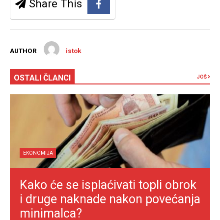
Share This
AUTHOR
istok
OSTALI ČLANCI
JOŠ
EKONOMIJA
Kako će se isplaćivati topli obrok
i druge naknade nakon povećanja
minimalca?