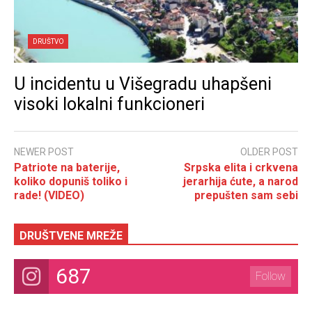
DRUŠTVO
U incidentu u Višegradu uhapšeni
visoki lokalni funkcioneri
NEWER POST
OLDER POST
Patriote na baterije,
Srpska elita i crkvena
koliko dopuniš toliko i
jerarhija ćute, a narod
rade! (VIDEO)
prepušten sam sebi
DRUŠTVENE MREŽE
687
Follow