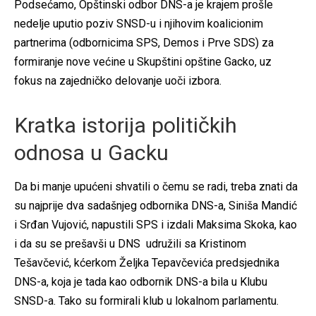
Podsećamo, Opštinski odbor DNS-a je krajem prošle
nedelje uputio poziv SNSD-u i njihovim koalicionim
partnerima (odbornicima SPS, Demos i Prve SDS) za
formiranje nove većine u Skupštini opštine Gacko, uz
fokus na zajedničko delovanje uoči izbora.
Kratka istorija političkih
odnosa u Gacku
Da bi manje upućeni shvatili o čemu se radi, treba znati da
su najprije dva sadašnjeg odbornika DNS-a, Siniša Mandić
i Srđan Vujović, napustili SPS i izdali Maksima Skoka, kao
i da su se prešavši u DNS udružili sa Kristinom
Tešavčević, kćerkom Željka Tepavčevića predsjednika
DNS-a, koja je tada kao odbornik DNS-a bila u Klubu
SNSD-a. Tako su formirali klub u lokalnom parlamentu.