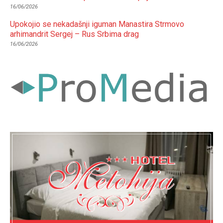
16/06/2026
Upokojio se nekadašnji iguman Manastira Strmovo
arhimandrit Sergej – Rus Srbima drag
16/06/2026