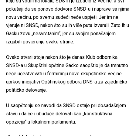
koju su vodili na lokalu, SDS ih je izbacio iz većine, a svi
pokušaji da se ponovo dodvore SNSD-u i naprave sa njima
novu većinu, po svemu sudeći neće uspjeti. Jer im ne
vjeruje ni SNSD, nakon što su ih više puta izvarali. Zato ih u
Gacku zovu „nesvrstanim“, jer su svojim ponašanjem
izgubili povjerenje svake strane.
Ovako stvari stoje nakon što je danas Klub odbornika
SNSD-a u Skupštini opštine Gacko saopštio je da trenutno
neće učestvovati u formiranju nove skupštinske većine,
uprkos inicijativi Opštinskog odbora DNS-a za zajedničko
političko delovanje.
U saopštenju se navodi da SNSD ostaje pri dosadašnjem
stavu i da će i ubuduće delovati kao „konstruktivna
opozicija“ u lokalnom parlamentu.