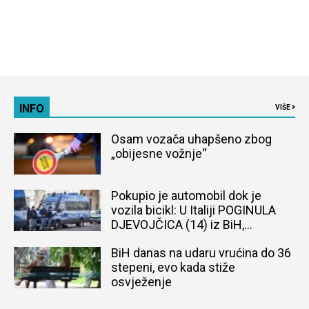
INFO
VIŠE
Osam vozača uhapšeno zbog
„obijesne vožnje“
Pokupio je automobil dok je
vozila bicikl: U Italiji POGINULA
DJEVOJČICA (14) iz BiH,
naređena obdukcija tijela
BiH danas na udaru vrućina do 36
stepeni, evo kada stiže
osvježenje