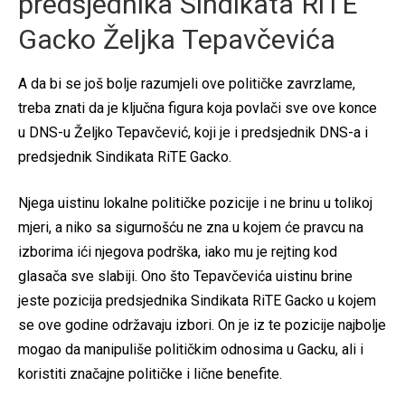
predsjednika Sindikata RiTE
Gacko Željka Tepavčevića
A da bi se još bolje razumjeli ove političke zavrzlame,
treba znati da je ključna figura koja povlači sve ove konce
u DNS-u Željko Tepavčević, koji je i predsjednik DNS-a i
predsjednik Sindikata RiTE Gacko.
Njega uistinu lokalne političke pozicije i ne brinu u tolikoj
mjeri, a niko sa sigurnošću ne zna u kojem će pravcu na
izborima ići njegova podrška, iako mu je rejting kod
glasača sve slabiji. Ono što Tepavčevića uistinu brine
jeste pozicija predsjednika Sindikata RiTE Gacko u kojem
se ove godine održavaju izbori. On je iz te pozicije najbolje
mogao da manipuliše političkim odnosima u Gacku, ali i
koristiti značajne političke i lične benefite.