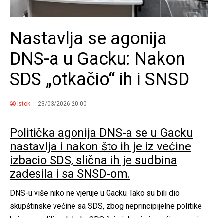
Nastavlja se agonija
DNS-a u Gacku: Nakon
SDS „otkačio“ ih i SNSD
istok
23/03/2026 20:00
Politička agonija DNS-a se u Gacku
nastavlja i nakon što ih je iz većine
izbacio SDS, slična ih je sudbina
zadesila i sa SNSD-om.
DNS-u više niko ne vjeruje u Gacku. Iako su bili dio
skupštinske većine sa SDS, zbog neprincipijelne politike