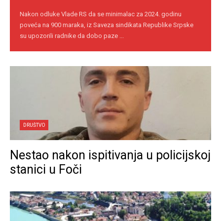
Nakon odluke Vlade RS da se minimalac za 2024. godinu
poveća na 900 maraka, iz Saveza sindikata Republike Srpske
su upozorili radnike da dobo paze ...
DRUŠTVO
Nestao nakon ispitivanja u policijskoj
stanici u Foči