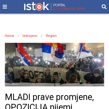
Home
Izdvojeno
Region
MLADI prave promjene,
OPOZICIJA nijemi