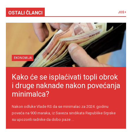
OSTALI ČLANCI
JOŠ
EKONOMIJA
Kako će se isplaćivati topli obrok
i druge naknade nakon povećanja
minimalca?
Nakon odluke Vlade RS da se minimalac za 2024. godinu
poveća na 900 maraka, iz Saveza sindikata Republike Srpske
su upozorili radnike da dobo paze ...