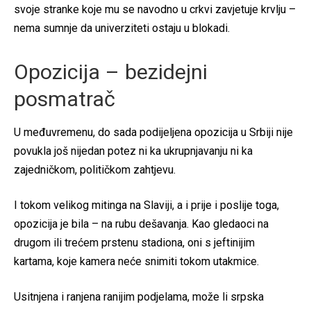
svoje stranke koje mu se navodno u crkvi zavjetuje krvlju –
nema sumnje da univerziteti ostaju u blokadi.
Opozicija – bezidejni
posmatrač
U međuvremenu, do sada podijeljena opozicija u Srbiji nije
povukla još nijedan potez ni ka ukrupnjavanju ni ka
zajedničkom, političkom zahtjevu.
I tokom velikog mitinga na Slaviji, a i prije i poslije toga,
opozicija je bila – na rubu dešavanja. Kao gledaoci na
drugom ili trećem prstenu stadiona, oni s jeftinijim
kartama, koje kamera neće snimiti tokom utakmice.
Usitnjena i ranjena ranijim podjelama, može li srpska