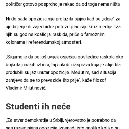
političar gotovo posprdno je rekao da od toga nema ništa.
Ni do sada opozicija nije prolazila sjajno kad se „ideje“ za
ujedinjenje ili zajedničke poteze plasiraju kroz medije. Iza
njih su godine koalicija, raskida, priče o famoznim
kolonama i referendumskoj atmosferi.
„Sigurno je da se još uvijek osjećaju posljedice raskola oko
bojkota junskih izbora, taj sukob i rasprava koja je slijedila
produbili su jaz unutar opozicije. Međutim, sad situacija
zahtjeva da se to prevaziđe što prije“, kaže filozof
Vladimir Milutinović.
Studenti ih neće
„Za stvar demokratije u Srbiji, vjerovatno je potrebno da
nas razjedinjena opozicija iznenadi isto onoliko koliko su