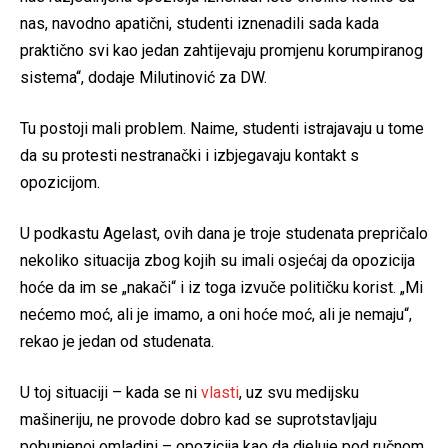
nas, navodno apatični, studenti iznenadili sada kada
praktično svi kao jedan zahtijevaju promjenu korumpiranog
sistema“, dodaje Milutinović za DW.
Tu postoji mali problem. Naime, studenti istrajavaju u tome
da su protesti nestranački i izbjegavaju kontakt s
opozicijom.
U podkastu Agelast, ovih dana je troje studenata prepričalo
nekoliko situacija zbog kojih su imali osjećaj da opozicija
hoće da im se „nakači“ i iz toga izvuče političku korist. „Mi
nećemo moć, ali je imamo, a oni hoće moć, ali je nemaju“,
rekao je jedan od studenata.
U toj situaciji – kada se ni
vlasti
, uz svu medijsku
mašineriju, ne provode dobro kad se suprotstavljaju
pobunjenoj omladini – opozicija kao da djeluje pod ručnom