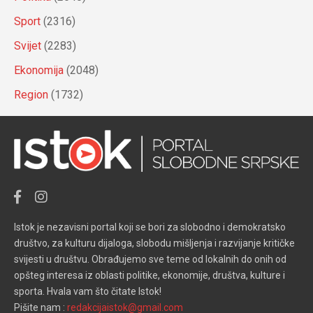
Sport
(2316)
Svijet
(2283)
Ekonomija
(2048)
Region
(1732)
Istok je nezavisni portal koji se bori za slobodno i demokratsko
društvo, za kulturu dijaloga, slobodu mišljenja i razvijanje kritičke
svijesti u društvu. Obrađujemo sve teme od lokalnih do onih od
opšteg interesa iz oblasti politike, ekonomije, društva, kulture i
sporta. Hvala vam što čitate Istok!
Pišite nam :
redakcijaistok@gmail.com