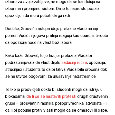
izbore za svoje zahtjeve, ne mogu da se kandiduju na
izborima i promjene sistem. Da je to naprosto posao
opozicije i da mora početi da ga radi.
Doduše, Grbović zastupa ideju prelazne vlade na čiji
pomen Vučić i njegova pratnja reaguju kao opareni, tvrdeći
da opozicija hoće na vlast bez izbora.
Kako kaže Grbović, to je laž, jer prelazna Vlada bi
podrazumijevala da vlast dijele
sadašnji režim
, opozicija,
stručnjaci i studenti, te da bi takva Vlada bila oročena dok
se ne utvrde odgovorni za urušavanje nadstrešnice.
Teško je predvidjeti dokle bi studenti mogli da istraju u
blokadama,
da li će se nastaviti protesti
drugih društvenih
grupa – prosvjetnih radnika, poljoprivrednika, advokata – i
da li bi pobuna protiv vlasti mogla da se omasovi ili ospe.