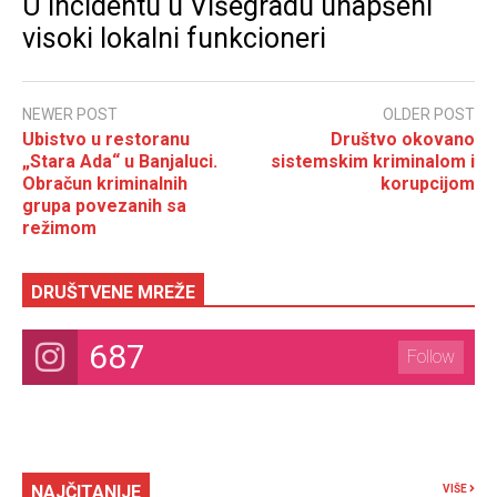
U incidentu u Višegradu uhapšeni
visoki lokalni funkcioneri
NEWER POST
OLDER POST
Ubistvo u restoranu
Društvo okovano
„Stara Ada“ u Banjaluci.
sistemskim kriminalom i
Obračun kriminalnih
korupcijom
grupa povezanih sa
režimom
DRUŠTVENE MREŽE
687
Follow
NAJČITANIJE
VIŠE