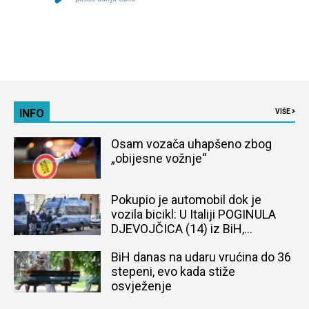
INFO
VIŠE
Osam vozača uhapšeno zbog
„obijesne vožnje“
Pokupio je automobil dok je
vozila bicikl: U Italiji POGINULA
DJEVOJČICA (14) iz BiH,
naređena obdukcija tijela
BiH danas na udaru vrućina do 36
stepeni, evo kada stiže
osvježenje