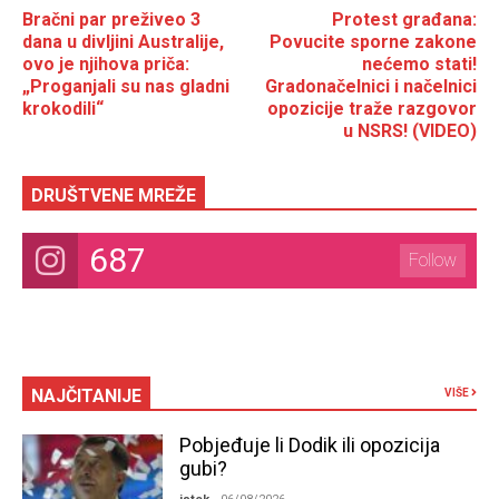
Bračni par preživeo 3
Protest građana:
dana u divljini Australije,
Povucite sporne zakone
ovo je njihova priča:
nećemo stati!
„Proganjali su nas gladni
Gradonačelnici i načelnici
krokodili“
opozicije traže razgovor
u NSRS! (VIDEO)
DRUŠTVENE MREŽE
687
Follow
NAJČITANIJE
VIŠE
Pobjeđuje li Dodik ili opozicija
gubi?