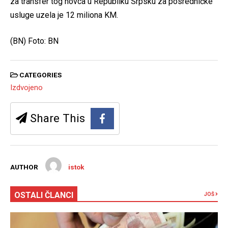
za transfer tog novca u Republiku Srpsku za posredničke
usluge uzela je 12 miliona KM.
(BN) Foto: BN
CATEGORIES
Izdvojeno
Share This
AUTHOR
istok
OSTALI ČLANCI
JOŠ