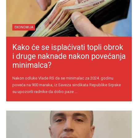
EKONOMIJA
Kako će se isplaćivati topli obrok
i druge naknade nakon povećanja
minimalca?
Nakon odluke Vlade RS da se minimalac za 2024. godinu
poveća na 900 maraka, iz Saveza sindikata Republike Srpske
su upozorili radnike da dobo paze ...