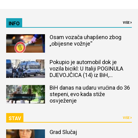
INFO
VIŠE
Osam vozača uhapšeno zbog
„obijesne vožnje“
Pokupio je automobil dok je
vozila bicikl: U Italiji POGINULA
DJEVOJČICA (14) iz BiH,
naređena obdukcija tijela
BiH danas na udaru vrućina do 36
stepeni, evo kada stiže
osvježenje
STAV
VIŠE
Grad Slučaj