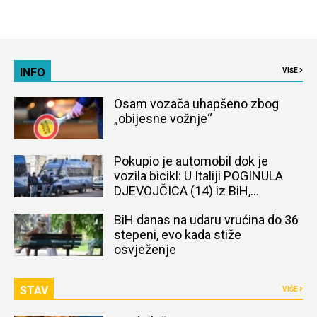
INFO
VIŠE
Osam vozača uhapšeno zbog
„obijesne vožnje“
Pokupio je automobil dok je
vozila bicikl: U Italiji POGINULA
DJEVOJČICA (14) iz BiH,
naređena obdukcija tijela
BiH danas na udaru vrućina do 36
stepeni, evo kada stiže
osvježenje
STAV
VIŠE