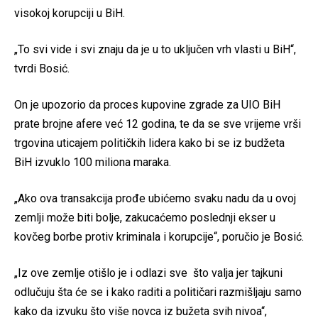
visokoj korupciji u BiH.
„To svi vide i svi znaju da je u to uključen vrh vlasti u BiH“,
tvrdi Bosić.
On je upozorio da proces kupovine zgrade za UIO BiH
prate brojne afere već 12 godina, te da se sve vrijeme vrši
trgovina uticajem političkih lidera kako bi se iz budžeta
BiH izvuklo 100 miliona maraka.
„Ako ova transakcija prođe ubićemo svaku nadu da u ovoj
zemlji može biti bolje, zakucaćemo poslednji ekser u
kovčeg borbe protiv kriminala i korupcije“, poručio je Bosić.
„Iz ove zemlje otišlo je i odlazi sve što valja jer tajkuni
odlučuju šta će se i kako raditi a političari razmišljaju samo
kako da izvuku što više novca iz bužeta svih nivoa“,