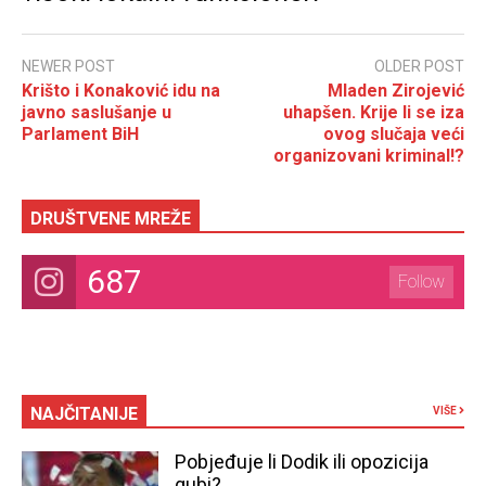
NEWER POST
OLDER POST
Krišto i Konaković idu na
Mladen Zirojević
javno saslušanje u
uhapšen. Krije li se iza
Parlament BiH
ovog slučaja veći
organizovani kriminal!?
DRUŠTVENE MREŽE
687
Follow
NAJČITANIJE
VIŠE
Pobjeđuje li Dodik ili opozicija
gubi?