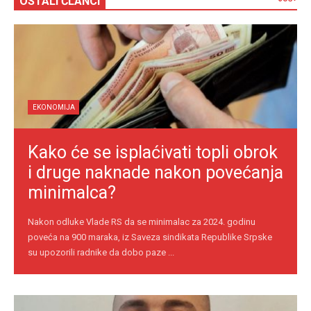
OSTALI ČLANCI
EKONOMIJA
Kako će se isplaćivati topli obrok
i druge naknade nakon povećanja
minimalca?
Nakon odluke Vlade RS da se minimalac za 2024. godinu
poveća na 900 maraka, iz Saveza sindikata Republike Srpske
su upozorili radnike da dobo paze ...