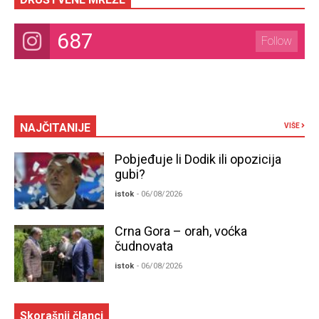
687
Follow
NAJČITANIJE
VIŠE
Pobjeđuje li Dodik ili opozicija
gubi?
istok
- 06/08/2026
Crna Gora – orah, voćka
čudnovata
istok
- 06/08/2026
Skorašnji članci