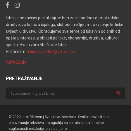
Istok je nezavisni portal koji se bori za slobodno i demokratsko
društvo, za kulturu dijaloga, slobodu mišljenja i razvijanje kritičke
svijesti u društvu. Obrađujemo sve teme od lokalnih do onih od
opšteg interesa iz oblasti politike, ekonomije, društva, kulture i
sporta. Hvala vam što čitate Istok!
Pišite nam :
redakcijaistok@gmail.com
IMPRESUM
PRETRAŽIVANJE
© 2020 IstokRS.com | Sva prava zadržana. Svako neovlašteno
preuzimanje tekstova i fotografija sa portala bez prethodne
saglasnosti redakcije je zabranjeno.