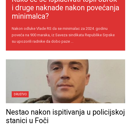
i druge naknade nakon povećanja
minimalca?
Nakon odluke Vlade RS da se minimalac za 2024. godinu
poveća na 900 maraka, iz Saveza sindikata Republike Srpske
su upozorili radnike da dobo paze ...
DRUŠTVO
Nestao nakon ispitivanja u policijskoj
stanici u Foči