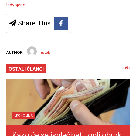
Izdvojeno
Share This
AUTHOR
istok
OSTALI ČLANCI
JOŠ
EKONOMIJA
Kako će se isplaćivati topli obrok