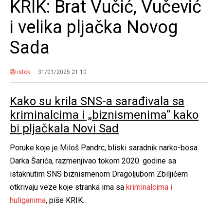
KRIK: Brat Vučić, Vučević
i velika pljačka Novog
Sada
istok
31/01/2025 21:10
Kako su krila SNS-a sarađivala sa
kriminalcima i „biznismenima“ kako
bi pljačkala Novi Sad
Poruke koje je Miloš Pandrc, bliski saradnik narko-bosa
Darka Šarića, razmenjivao tokom 2020. godine sa
istaknutim SNS biznismenom Dragoljubom Zbiljićem
otkrivaju veze koje stranka ima sa
kriminalcima i
huliganima
, piše KRIK.