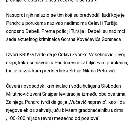
Nasuprot njih nalazio se tim koji su predvodili ljudi koje je
Pandrc u porukama nazivao nadimcima Ćelavi i Turšija,
odnosno Debeli. Prema policiji Turšija i Debeli su nadimci
sada aktuelnog kriminalca Gorana Kovačevića Goranaca.
Izvori KRIK-a tvrde da je Ćelavi Zvonko Veselinović. Ovoj
ekipi, kako se navodi u Pandrcevim i Zbiljićevim porukama,
bio je blizak kum predsednika Srbije Nikola Petrović.
Čuveni novosadski kriminalac i vođa huligana Slobodan
Milutinović zvani Snajper levitirao je između oba ova tima.
Za njega Pandrc tvrdi da ga je „Vučević napravio“, kao i da
njegova ekipa zahvaljujuću bivšem gradonačelniku uzima
„100-200 hiljada (evra) mesečno od poslova“.