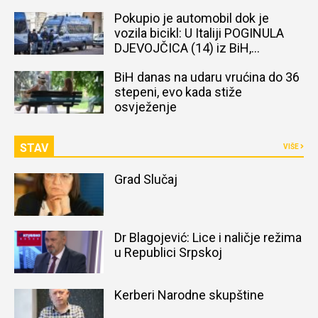
Pokupio je automobil dok je
vozila bicikl: U Italiji POGINULA
DJEVOJČICA (14) iz BiH,
naređena obdukcija tijela
BiH danas na udaru vrućina do 36
stepeni, evo kada stiže
osvježenje
STAV
VIŠE
Grad Slučaj
Dr Blagojević: Lice i naličje režima
u Republici Srpskoj
Kerberi Narodne skupštine