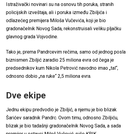
Istraživački novinari su na osnovu tih poruka, stranih
policijskih izveštaja, ali i poruka između Zbiljića i
odlazećeg premijera Miloša Vučevića, koji je bio
gradonačelnik Novog Sada, rekonstruisali veliku pljačku
glavnog grada Vojvodine.
Tako je, prema Pandrcevim rečima, samo od jednog posla
biznismen Zbiljić zaradio 25 miliona evra od čega je
predsednikov kum Nikola Petrović navodno imao „tal“,
odnosno dobio „na ruke“ 2,5 miliona evra.
Dve ekipe
Jednu ekipu predvodio je Zbiljić, a njemu je bio blizak
Šarićev saradnik Pandrc. Ovom timu, odnosno Zbiljiću,
blizak je bio tadašnji gradonačelnik Novog Sada, a sada
premijer u ostavci Miloš Vučević, piše KRIK.