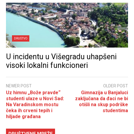
DRUŠTVO
U incidentu u Višegradu uhapšeni
visoki lokalni funkcioneri
NEWER POST
OLDER POST
Uz himnu „Bože pravde“
Gimnazija u Banjaluci
studenti ulaze u Novi Sad:
zaključana da đaci ne bi
Na Varadinskom mostu
otišli na skup podrške
čeka ih crveni tepih i
studentima
hiljade građana
DRUŠTVENE MREŽE