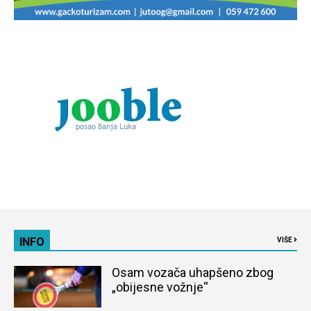
INFO
VIŠE
Osam vozača uhapšeno zbog
„obijesne vožnje“