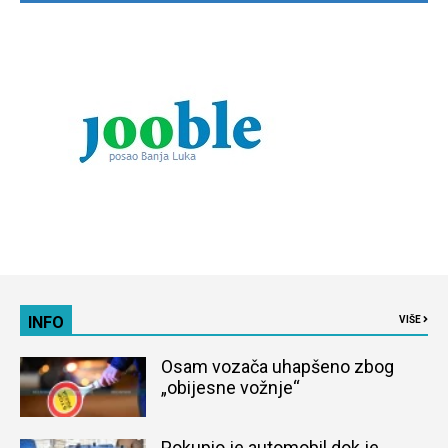
INFO
VIŠE
Osam vozača uhapšeno zbog
„obijesne vožnje“
Pokupio je automobil dok je