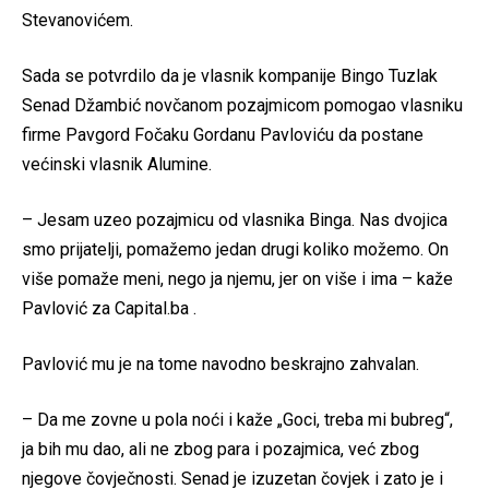
Stevanovićem.
Sada se potvrdilo da je vlasnik kompanije Bingo Tuzlak
Senad Džambić novčanom pozajmicom pomogao vlasniku
firme Pavgord Fočaku Gordanu Pavloviću da postane
većinski vlasnik Alumine.
– Jesam uzeo pozajmicu od vlasnika Binga. Nas dvojica
smo prijatelji, pomažemo jedan drugi koliko možemo. On
više pomaže meni, nego ja njemu, jer on više i ima – kaže
Pavlović za Capital.ba .
Pavlović mu je na tome navodno beskrajno zahvalan.
– Da me zovne u pola noći i kaže „Goci, treba mi bubreg“,
ja bih mu dao, ali ne zbog para i pozajmica, već zbog
njegove čovječnosti. Senad je izuzetan čovjek i zato je i