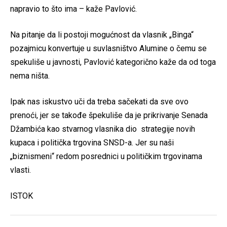
napravio to što ima – kaže Pavlović.
Na pitanje da li postoji mogućnost da vlasnik „Binga“
pozajmicu konvertuje u suvlasništvo Alumine o čemu se
spekuliše u javnosti, Pavlović kategorično kaže da od toga
nema ništa.
Ipak nas iskustvo uči da treba sačekati da sve ovo
prenoći, jer se takođe špekuliše da je prikrivanje Senada
Džambića kao stvarnog vlasnika dio strategije novih
kupaca i politička trgovina SNSD-a. Jer su naši
„biznismeni“ redom posrednici u političkim trgovinama
vlasti.
ISTOK