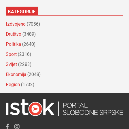
KATEGORIJE
Izdvojeno
(7056)
Društvo
(3489)
Politika
(2640)
Sport
(2316)
Svijet
(2283)
Ekonomija
(2048)
Region
(1732)