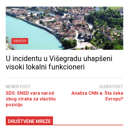
DRUŠTVO
U incidentu u Višegradu uhapšeni
visoki lokalni funkcioneri
NEWER POST
OLDER POST
SDS: SNSD vara narod
Analiza CNN-a: Šta čeka
zbog straha za vlastitu
Evropu?
poziciju
DRUŠTVENE MREŽE