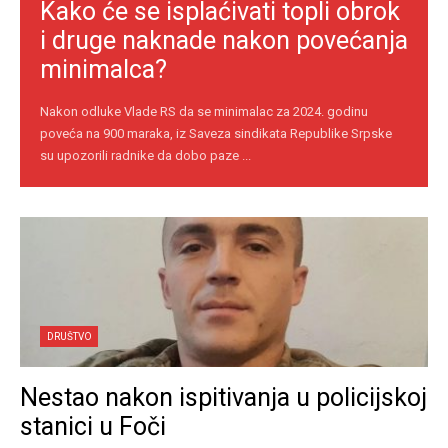
Kako će se isplaćivati topli obrok
i druge naknade nakon povećanja
minimalca?
Nakon odluke Vlade RS da se minimalac za 2024. godinu
poveća na 900 maraka, iz Saveza sindikata Republike Srpske
su upozorili radnike da dobo paze ...
DRUŠTVO
Nestao nakon ispitivanja u policijskoj
stanici u Foči