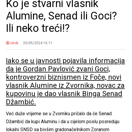
Ko je stvarni vlasnik
Alumine, Senad ili Goci?
Ili neko treći!?
istok
20/05/2024 16:11
Iako se u javnosti pojavila informacija
da je Gordan Pavlović zvani Goci,
kontroverzni biznismen iz Foče, novi
vlasnik Alumine iz Zvornika, novac za
kupovinu je dao vlasnik Binga Senad
Džambić.
Već duže vrijeme se u Zvorniku pričalo da će Senad
Džambić da kupi Aluminu i da u cijelom poslu posreduju
lokalni SNSD sa bivšim gradonačelnikom Zoranom