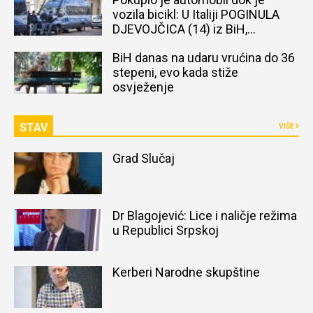
vozila bicikl: U Italiji POGINULA
DJEVOJČICA (14) iz BiH,
naređena obdukcija tijela
BiH danas na udaru vrućina do 36
stepeni, evo kada stiže
osvježenje
STAV
VIŠE
Grad Slučaj
Dr Blagojević: Lice i naličje režima
u Republici Srpskoj
Kerberi Narodne skupštine