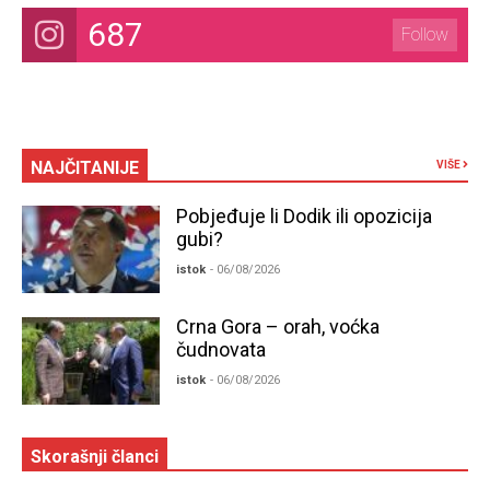
687
Follow
NAJČITANIJE
VIŠE
Pobjeđuje li Dodik ili opozicija
gubi?
istok
- 06/08/2026
Crna Gora – orah, voćka
čudnovata
istok
- 06/08/2026
Skorašnji članci