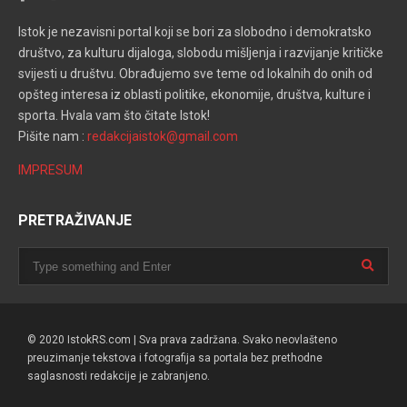
Istok je nezavisni portal koji se bori za slobodno i demokratsko
društvo, za kulturu dijaloga, slobodu mišljenja i razvijanje kritičke
svijesti u društvu. Obrađujemo sve teme od lokalnih do onih od
opšteg interesa iz oblasti politike, ekonomije, društva, kulture i
sporta. Hvala vam što čitate Istok!
Pišite nam :
redakcijaistok@gmail.com
IMPRESUM
PRETRAŽIVANJE
© 2020 IstokRS.com | Sva prava zadržana. Svako neovlašteno
preuzimanje tekstova i fotografija sa portala bez prethodne
saglasnosti redakcije je zabranjeno.