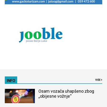
INFO
VIŠE
Osam vozača uhapšeno zbog
„obijesne vožnje“