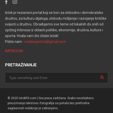
Istok je nezavisni portal koji se bori za slobodno i demokratsko
društvo, za kulturu dijaloga, slobodu mišljenja i razvijanje kritičke
svijesti u društvu. Obrađujemo sve teme od lokalnih do onih od
opšteg interesa iz oblasti politike, ekonomije, društva, kulture i
sporta. Hvala vam što čitate Istok!
Pišite nam :
redakcijaistok@gmail.com
IMPRESUM
PRETRAŽIVANJE
© 2020 IstokRS.com | Sva prava zadržana. Svako neovlašteno
preuzimanje tekstova i fotografija sa portala bez prethodne
saglasnosti redakcije je zabranjeno.