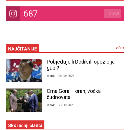
687
Follow
NAJČITANIJE
VIŠE
Pobjeđuje li Dodik ili opozicija
gubi?
istok
- 06/08/2026
Crna Gora – orah, voćka
čudnovata
istok
- 06/08/2026
Skorašnji članci