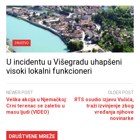
DRUŠTVO
U incidentu u Višegradu uhapšeni
visoki lokalni funkcioneri
NEWER POST
OLDER POST
Velika akcija u Njemačkoj:
RTS osudio izjavu Vučića,
Crni terenac se zaletio u
traži izvinjenje zbog
masu ljudi (VIDEO)
vređanja njihove
novinarke
DRUŠTVENE MREŽE