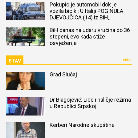
Pokupio je automobil dok je
vozila bicikl: U Italiji POGINULA
DJEVOJČICA (14) iz BiH,
naređena obdukcija tijela
BiH danas na udaru vrućina do 36
stepeni, evo kada stiže
osvježenje
STAV
VIŠE
Grad Slučaj
Dr Blagojević: Lice i naličje režima
u Republici Srpskoj
Kerberi Narodne skupštine