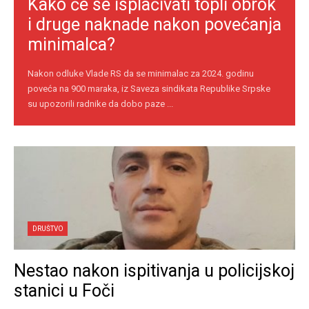
Kako će se isplaćivati topli obrok
i druge naknade nakon povećanja
minimalca?
Nakon odluke Vlade RS da se minimalac za 2024. godinu
poveća na 900 maraka, iz Saveza sindikata Republike Srpske
su upozorili radnike da dobo paze ...
DRUŠTVO
Nestao nakon ispitivanja u policijskoj
stanici u Foči