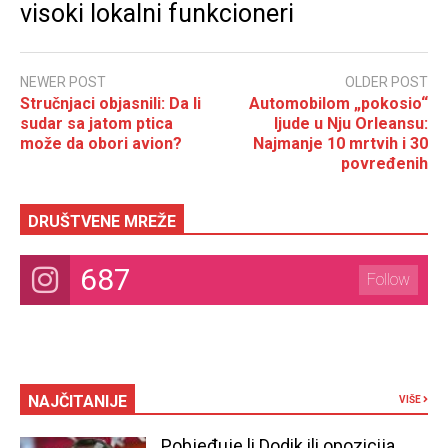
visoki lokalni funkcioneri
NEWER POST
OLDER POST
Stručnjaci objasnili: Da li
Automobilom „pokosio“
sudar sa jatom ptica
ljude u Nju Orleansu:
može da obori avion?
Najmanje 10 mrtvih i 30
povređenih
DRUŠTVENE MREŽE
687
Follow
NAJČITANIJE
VIŠE
Pobjeđuje li Dodik ili opozicija