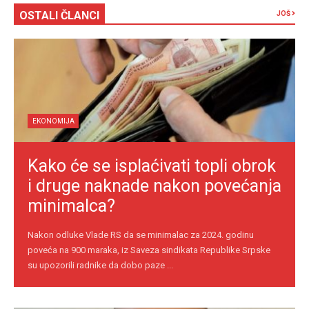
OSTALI ČLANCI
JOŠ
EKONOMIJA
Kako će se isplaćivati topli obrok
i druge naknade nakon povećanja
minimalca?
Nakon odluke Vlade RS da se minimalac za 2024. godinu
poveća na 900 maraka, iz Saveza sindikata Republike Srpske
su upozorili radnike da dobo paze ...