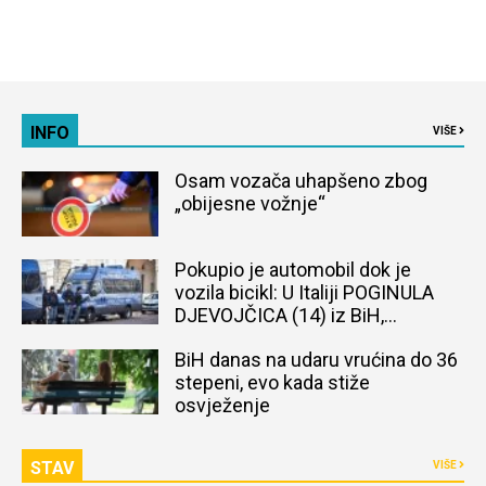
INFO
VIŠE
Osam vozača uhapšeno zbog
„obijesne vožnje“
Pokupio je automobil dok je
vozila bicikl: U Italiji POGINULA
DJEVOJČICA (14) iz BiH,
naređena obdukcija tijela
BiH danas na udaru vrućina do 36
stepeni, evo kada stiže
osvježenje
STAV
VIŠE