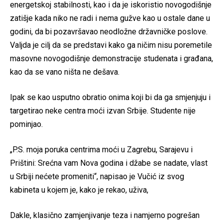
energetskoj stabilnosti, kao i da je iskoristio novogodišnje
zatišje kada niko ne radi i nema gužve kao u ostale dane u
godini, da bi pozavršavao neodložne državničke poslove.
Valjda je cilj da se predstavi kako ga ničim nisu poremetile
masovne novogodišnje demonstracije studenata i građana,
kao da se vano ništa ne dešava.
Ipak se kao usputno obratio onima koji bi da ga smjenjuju i
targetirao neke centra moći izvan Srbije. Studente nije
pominjao.
„P.S. moja poruka centrima moći u Zagrebu, Sarajevu i
Prištini: Srećna vam Nova godina i džabe se nadate, vlast
u Srbiji nećete promeniti“, napisao je Vučić iz svog
kabineta u kojem je, kako je rekao, uživa,
Dakle, klasično zamjenjivanje teza i namjerno pogrešan