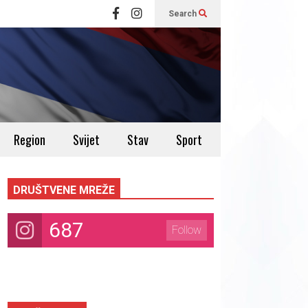
Search
Region
Svijet
Stav
Sport
DRUŠTVENE MREŽE
687
Follow