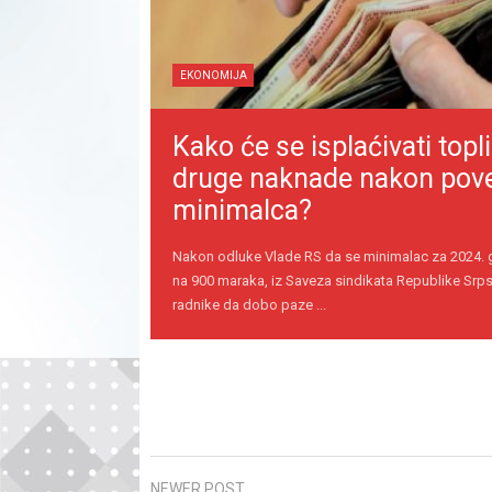
EKONOMIJA
Kako će se isplaćivati topli
druge naknade nakon pov
minimalca?
Nakon odluke Vlade RS da se minimalac za 2024.
na 900 maraka, iz Saveza sindikata Republike Srps
radnike da dobo paze ...
NEWER POST