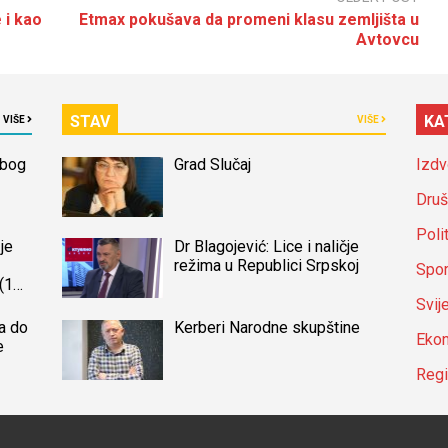
 i kao
Etmax pokušava da promeni klasu zemljišta u
Avtovcu
STAV
KA
VIŠE
VIŠE
zbog
Grad Slučaj
Izdv
Druš
Poli
je
Dr Blagojević: Lice i naličje
režima u Republici Srpskoj
Spor
(14)
a
Svij
a do
Kerberi Narodne skupštine
Ekon
e
Reg