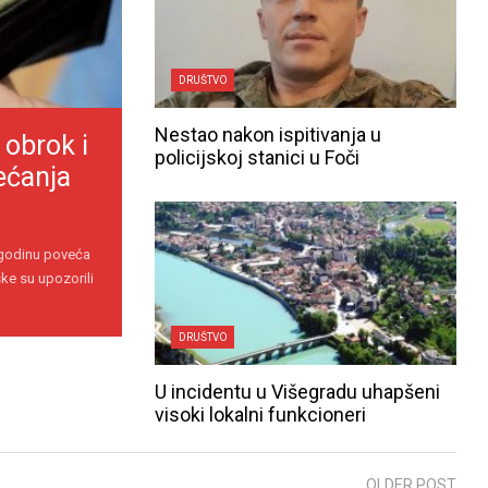
DRUŠTVO
Nestao nakon ispitivanja u
 obrok i
policijskoj stanici u Foči
ećanja
 godinu poveća
ke su upozorili
DRUŠTVO
U incidentu u Višegradu uhapšeni
visoki lokalni funkcioneri
OLDER POST