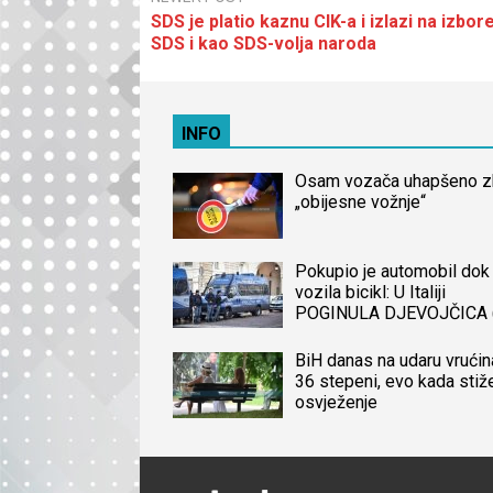
SDS je platio kaznu CIK-a i izlazi na izbore
SDS i kao SDS-volja naroda
INFO
Osam vozača uhapšeno 
„obijesne vožnje“
Pokupio je automobil dok 
vozila bicikl: U Italiji
POGINULA DJEVOJČICA 
iz BiH, naređena obdukcij
tijela
BiH danas na udaru vrućin
36 stepeni, evo kada stiž
osvježenje