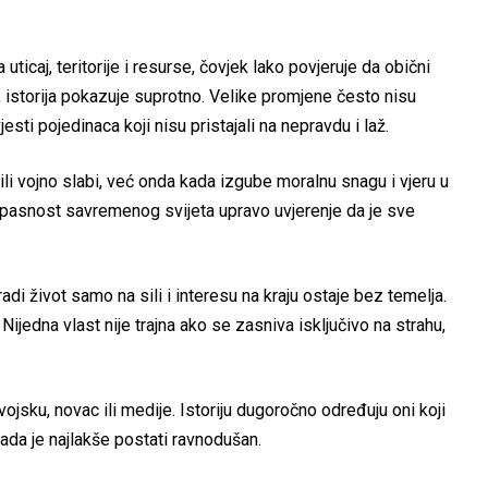
ticaj, teritorije i resurse, čovjek lako povjeruje da obični
, istorija pokazuje suprotno. Velike promjene često nisu
sti pojedinaca koji nisu pristajali na nepravdu i laž.
li vojno slabi, već onda kada izgube moralnu snagu i vjeru u
pasnost savremenog svijeta upravo uvjerenje da je sve
adi život samo na sili i interesu na kraju ostaje bez temelja.
. Nijedna vlast nije trajna ako se zasniva isključivo na strahu,
vojsku, novac ili medije. Istoriju dugoročno određuju oni koji
da je najlakše postati ravnodušan.