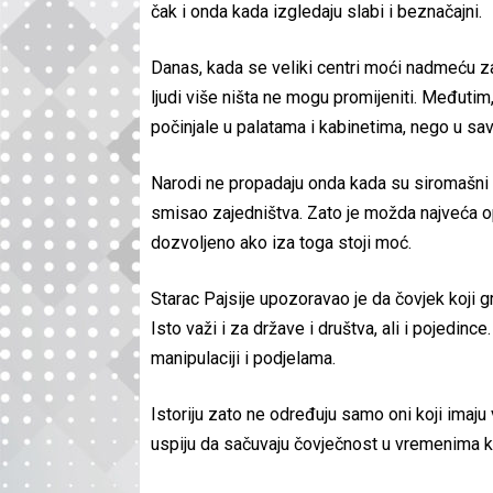
čak i onda kada izgledaju slabi i beznačajni.
Danas, kada se veliki centri moći nadmeću za u
ljudi više ništa ne mogu promijeniti. Međutim
počinjale u palatama i kabinetima, nego u savje
Narodi ne propadaju onda kada su siromašni i
smisao zajedništva. Zato je možda najveća o
dozvoljeno ako iza toga stoji moć.
Starac Pajsije upozoravao je da čovjek koji gr
Isto važi i za države i društva, ali i pojedince
manipulaciji i podjelama.
Istoriju zato ne određuju samo oni koji imaju 
uspiju da sačuvaju čovječnost u vremenima ka