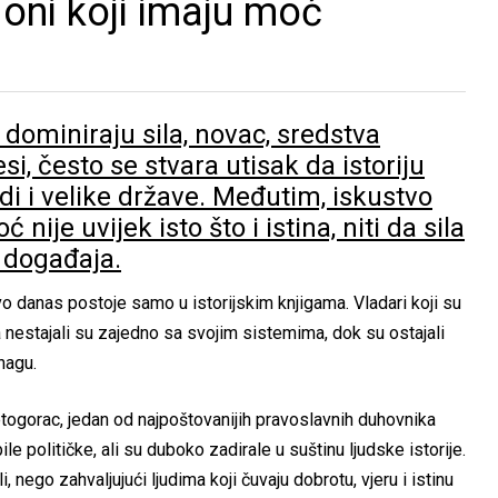
 oni koji imaju moć
ominiraju sila, novac, sredstva
esi, često se stvara utisak da istoriju
di i velike države. Međutim, iskustvo
ije uvijek isto što i istina, niti da sila
 događaja.
 danas postoje samo u istorijskim knjigama. Vladari koji su
 nestajali su zajedno sa svojim sistemima, dok su ostajali
snagu.
etogorac, jedan od najpoštovanijih pravoslavnih duhovnika
političke, ali su duboko zadirale u suštinu ljudske istorije.
i, nego zahvaljujući ljudima koji čuvaju dobrotu, vjeru i istinu