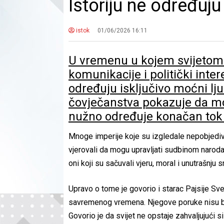
Istoriju ne određuju
istok
01/06/2026 16:11
U vremenu u kojem svijetom d
komunikacije i politički inter
određuju isključivo moćni lju
čovječanstva pokazuje da moć n
nužno određuje konačan tok
Mnoge imperije koje su izgledale nepobjedivo
vjerovali da mogu upravljati sudbinom naroda
oni koji su sačuvali vjeru, moral i unutrašnju 
Upravo o tome je govorio i starac Pajsije Sv
savremenog vremena. Njegove poruke nisu bile 
Govorio je da svijet ne opstaje zahvaljujući sil