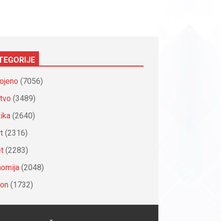
TEGORIJE
ojeno
(7056)
tvo
(3489)
tika
(2640)
t
(2316)
et
(2283)
omija
(2048)
ion
(1732)