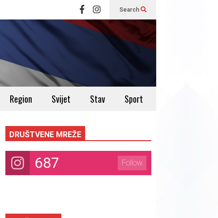
Search
Region
Svijet
Stav
Sport
DRUŠTVENE MREŽE
687
Follow