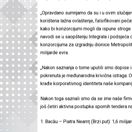
„Opravdano sumnjamo da su i u ovim slučajevi
korištena lažna ovlaštenje, falsifikovani peč
kako bi konzorcijumi mogli da ispune stroge 
navodi se u saopštenju Integrala i podsjeća 
konzorcijuma za izgradnju dionice Metropoli
milijarde evra.
„Nakon saznanja o tome uputili smo dopise i
pokrenuta je međunarodna krivična istraga. 
krađe korporativnog identiteta naše kompanije
Nakon toga saznali smo da se ime naše firme
još četiri aktivna postupka spornih tendera na
1. Bacău – Piatra Neamț (Brzi put): 1,6 milijar