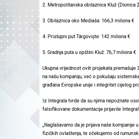
2. Metropolitanska obilaznica Kluž (Dionica 2)
3. Obilaznica oko Mediaša: 166,3 miliona €
4. Pristupni put Târgoviște: 142 miliona €
5. Gradnja puta u opštini Kluž: 76,7 miliona €
Ukupna vrijednost ovih projekata premašuje 3,
na našu kompaniju, već o pokušaju sistemsk
građana Evropske unije i integritet cijelog p
Iz Integrala tvrde da su njima nepoznate oso
falsifikovane dokumentacije prijavile Integr
„Naglašavamo da je prijava naše kompanije u 
fizičkih ovlaštenja, te očekujemo od rumunski