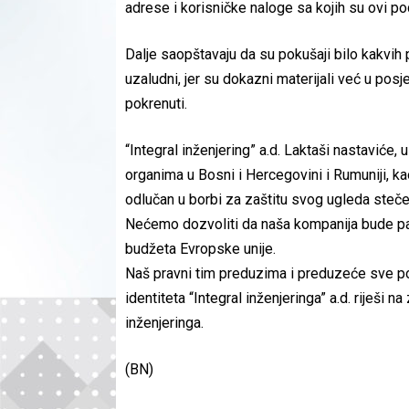
adrese i korisničke naloge sa kojih su ovi po
Dalje saopštavaju da su pokušaji bilo kakvih 
uzaludni, jer su dokazni materijali već u po
pokrenuti.
“Integral inženjering” a.d. Laktaši nastaviće, 
organima u Bosni i Hercegovini i Rumuniji, kao
odlučan u borbi za zaštitu svog ugleda steč
Nećemo dozvoliti da naša kompanija bude para
budžeta Evropske unije.
Naš pravni tim preduzima i preduzeće sve po
identiteta “Integral inženjeringa” a.d. riješi n
inženjeringa.
(BN)