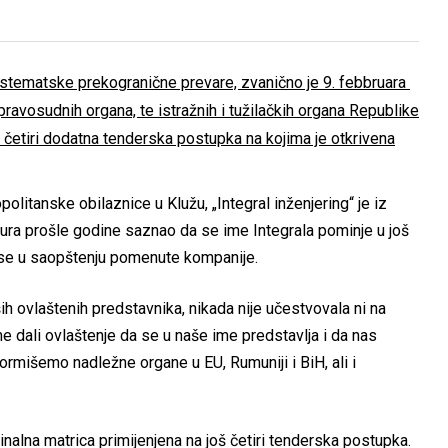
a sistematske prekogranične prevare, zvanično je 9. febbruara
ravosudnih organa, te istražnih i tužilačkih organa Republike
š četiri dodatna tenderska postupka na kojima je otkrivena
politanske obilaznice u Klužu, „Integral inženjering“ je iz
ura prošle godine saznao da se ime Integrala pominje u još
e se u saopštenju pomenute kompanije.
ših ovlaštenih predstavnika, nikada nije učestvovala ni na
me dali ovlaštenje da se u naše ime predstavlja i da nas
ormišemo nadležne organe u EU, Rumuniji i BiH, ali i
inalna matrica primijenjena na još četiri tenderska postupka.