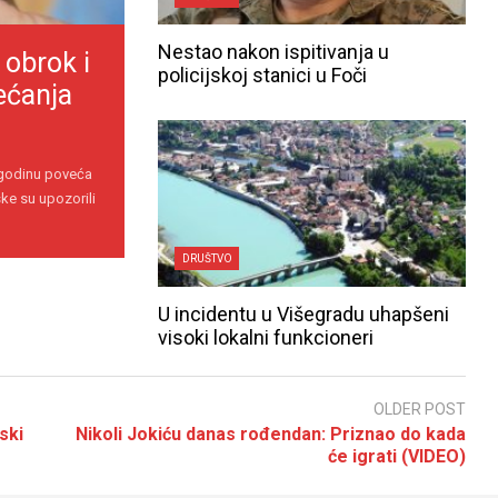
Nestao nakon ispitivanja u
 obrok i
policijskoj stanici u Foči
ećanja
 godinu poveća
ke su upozorili
DRUŠTVO
U incidentu u Višegradu uhapšeni
visoki lokalni funkcioneri
OLDER POST
ski
Nikoli Jokiću danas rođendan: Priznao do kada
će igrati (VIDEO)