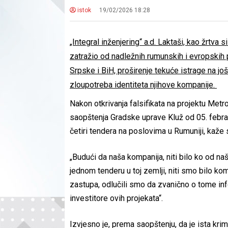
istok
19/02/2026 18:28
„Integral inženjering“ a.d. Laktaši, kao žrtv
zatražio od nadležnih rumunskih i evropskih p
Srpske i BiH, proširenje tekuće istrage na jo
zloupotreba identiteta njihove kompanije.
Nakon otkrivanja falsifikata na projektu Metro
saopštenja Gradske uprave Kluž od 05. febra
četiri tendera na poslovima u Rumuniji, kaž
„Budući da naša kompanija, niti bilo ko od na
jednom tenderu u toj zemlji, niti smo bilo ko
zastupa, odlučili smo da zvanično o tome inf
investitore ovih projekata“.
Izvjesno je, prema saopštenju, da je ista krim