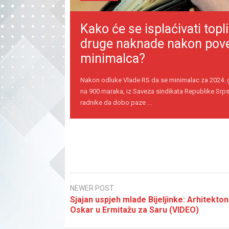
Kako će se isplaćivati topli
druge naknade nakon pov
minimalca?
Nakon odluke Vlade RS da se minimalac za 2024.
na 900 maraka, iz Saveza sindikata Republike Srps
radnike da dobo paze ...
NEWER POST
Sjajan uspjeh mlade Bijeljinke: Arhitekton
Oskar u Ermitažu za Saru (VIDEO)