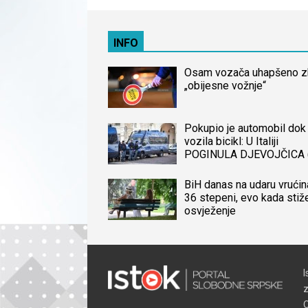
INFO
Osam vozača uhapšeno 
„obijesne vožnje“
Pokupio je automobil dok 
vozila bicikl: U Italiji
POGINULA DJEVOJČICA 
iz BiH, naređena obdukcij
tijela
BiH danas na udaru vrućin
36 stepeni, evo kada stiž
osvježenje
I
z
O