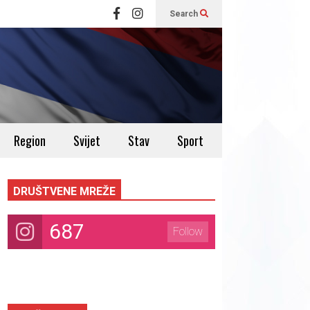
Search
Region
Svijet
Stav
Sport
DRUŠTVENE MREŽE
687
Follow