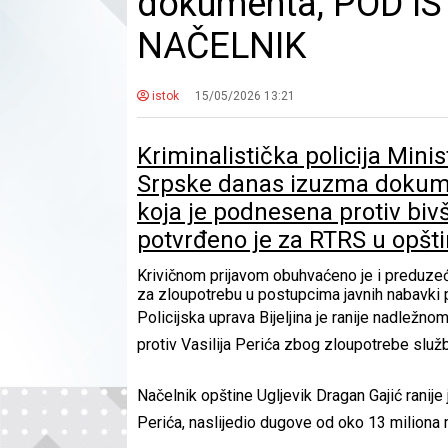
dokumenta, POD IS
NAČELNIK
istok
15/05/2026 13:21
Kriminalistička policija Mini
Srpske danas izuzma dokument
koja je podnesena protiv bivš
potvrđeno je za RTRS u opštin
Krivičnom prijavom obuhvaćeno je i preduzeće 
za zloupotrebu u postupcima javnih nabavki pr
Policijska uprava Bijeljina je ranije nadležno
protiv Vasilija Perića zbog zloupotrebe služ
Načelnik opštine Ugljevik Dragan Gajić ranije 
Perića, naslijedio dugove od oko 13 miliona 