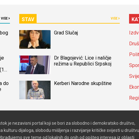
STAV
KA
VIŠE
VIŠE
zbog
Grad Slučaj
Izdv
Druš
Poli
je
Dr Blagojević: Lice i naličje
režima u Republici Srpskoj
Spor
(14)
a
Svij
a do
Kerberi Narodne skupštine
Ekon
e
Reg
stok je nezavisni portal koji se bori za slobodno i demokratsko društvo,
a kulturu dijaloga, slobodu mišljenja i razvijanje kritičke svijesti u društvu
brađujemo sve teme od lokalnih do onih od opšteg interesa iz oblasti