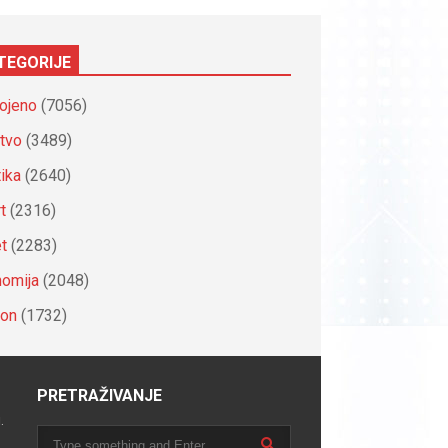
TEGORIJE
ojeno
(7056)
tvo
(3489)
tika
(2640)
t
(2316)
et
(2283)
omija
(2048)
ion
(1732)
PRETRAŽIVANJE
.