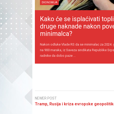
EKONOMIJA
Kako će se isplaćivati topli
druge naknade nakon pov
minimalca?
Nakon odluke Vlade RS da se minimalac za 2024.
na 900 maraka, iz Saveza sindikata Republike Srps
radnike da dobo paze ...
NEWER POST
Tramp, Rusija i kriza evropske geopolitik