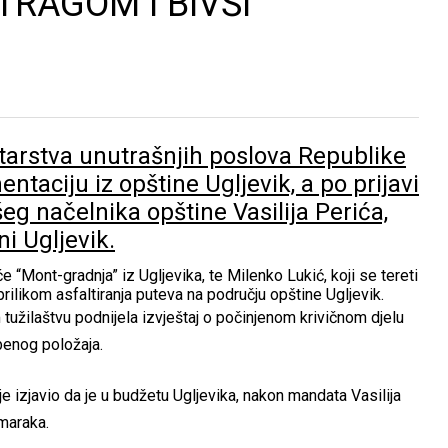
TRAGOM I BIVŠI
starstva unutrašnjih poslova Republike
aciju iz opštine Ugljevik, a po prijavi
eg načelnika opštine Vasilija Perića,
i Ugljevik.
“Mont-gradnja” iz Ugljevika, te Milenko Lukić, koji se tereti
ilikom asfaltiranja puteva na području opštine Ugljevik.
m tužilaštvu podnijela izvještaj o počinjenom krivičnom djelu
benog položaja.
je izjavio da je u budžetu Ugljevika, nakon mandata Vasilija
maraka.