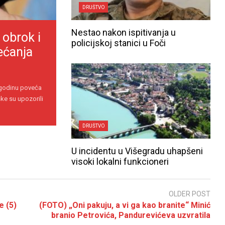
DRUŠTVO
Nestao nakon ispitivanja u
 obrok i
policijskoj stanici u Foči
ećanja
 godinu poveća
ke su upozorili
DRUŠTVO
U incidentu u Višegradu uhapšeni
visoki lokalni funkcioneri
OLDER POST
e (5)
(FOTO) „Oni pakuju, a vi ga kao branite“ Minić
branio Petrovića, Pandurevićeva uzvratila