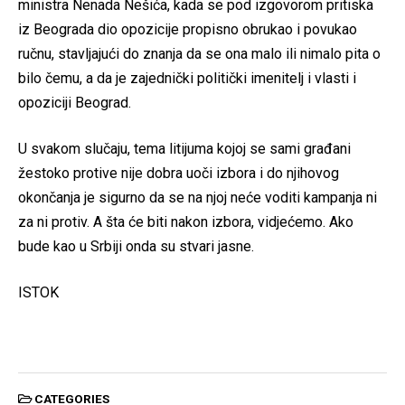
ministra Nenada Nešića, kada se pod izgovorom pritiska
iz Beograda dio opozicije propisno obrukao i povukao
ručnu, stavljajući do znanja da se ona malo ili nimalo pita o
bilo čemu, a da je zajednički politički imenitelj i vlasti i
opoziciji Beograd.
U svakom slučaju, tema litijuma kojoj se sami građani
žestoko protive nije dobra uoči izbora i do njihovog
okončanja je sigurno da se na njoj neće voditi kampanja ni
za ni protiv. A šta će biti nakon izbora, vidjećemo. Ako
bude kao u Srbiji onda su stvari jasne.
ISTOK
CATEGORIES