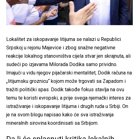
Lokalitet za iskopavanje litijuma se nalazi u Republici
Srpskoj u rejonu Majevice i zbog snažne negativne
reakcije lokalnog stanovništva cijela stvar jen skrajnuta, ali
sudeći po izjavama Milorada Dodika samo prividno.
Imajući u vidu njegov pijačarski mentalitet, Dodik računa na
„litijumsku groznicu“ kojom može trgovati sa Zapadom i
tražiti politički spas. Dodik takođe fokus stavlja na ovu
temu te koristi evropski, a prije svega njemački interes za
istraživanje i iskopavanje litijuma i drugih ruda u Srbiji. On
je na svom blogu napisao kako će sva istraživanja
mineralnih sirovina koordinisati sa Srbijom.
Da li će splasnuti kritika lokalnih