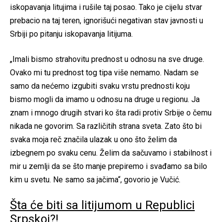
iskopavanja litujima i rušile taj posao. Tako je cijelu stvar
prebacio na taj teren, ignorišući negativan stav javnosti u
Srbiji po pitanju iskopavanja litijuma.
„Imali bismo strahovitu prednost u odnosu na sve druge.
Ovako mi tu prednost tog tipa više nemamo. Nadam se
samo da nećemo izgubiti svaku vrstu prednosti koju
bismo mogli da imamo u odnosu na druge u regionu. Ja
znam i mnogo drugih stvari ko šta radi protiv Srbije o čemu
nikada ne govorim. Sa različitih strana sveta. Zato što bi
svaka moja reč značila ulazak u ono što želim da
izbegnem po svaku cenu. Želim da sačuvamo i stabilnost i
mir u zemlji da se što manje prepiremo i svađamo sa bilo
kim u svetu. Ne samo sa jačima“, govorio je Vučić.
Šta će biti sa litijumom u Republici
Srpskoj?!