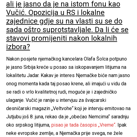
ali je jasno da je na istom fonu kao
Vučić. Opozicija u RS i lokalne
zajednice gdje su na vlasti su se do
sada oštro suprotstavljale. Da li će se
stavovi promijeniti nakon lokalnih
izbora?
Nakon posjete njemačkog kancelara Olafa Šolca potpuno
je jasno Srbija kreće u posao sa iskopavanjem litijuma na
lokalitetu Jadar. Kakav je interes Njemačke biće nam jasno
onog momenta kada taj posao krene, ali imajući u vidu da
se radi o vrlo kvalitetnoj rudi, moguće je i zajedničko
ulaganje. Vučić je ranije u intervjuu za švajcarski
desničarski magazin „Veltvohe“ koji je intervju emitovao na
Jutjubu još 8. juna, rekao da je „obećao Nemcima“ saradnju
oko srpskog litijuma,
pisao je tada časopis „Vreme“.
Ipak
neke evropske zemlje, a Njemačka prije svega, ne žele