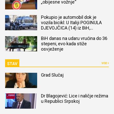
„obijesne vožnje“
Pokupio je automobil dok je
vozila bicikl: U Italiji POGINULA
DJEVOJČICA (14) iz BiH,
naređena obdukcija tijela
BiH danas na udaru vrućina do 36
stepeni, evo kada stiže
osvježenje
STAV
VIŠE
Grad Slučaj
Dr Blagojević: Lice i naličje režima
u Republici Srpskoj