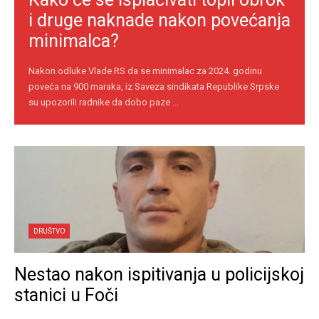
i druge naknade nakon povećanja
minimalca?
Nakon odluke Vlade RS da se minimalac za 2024. godinu
poveća na 900 maraka, iz Saveza sindikata Republike Srpske
su upozorili radnike da dobo paze ...
DRUŠTVO
Nestao nakon ispitivanja u policijskoj
stanici u Foči