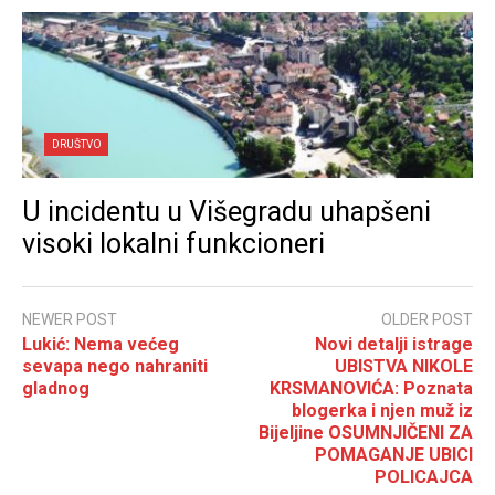
DRUŠTVO
U incidentu u Višegradu uhapšeni
visoki lokalni funkcioneri
NEWER POST
OLDER POST
Lukić: Nema većeg
Novi detalji istrage
sevapa nego nahraniti
UBISTVA NIKOLE
gladnog
KRSMANOVIĆA: Poznata
blogerka i njen muž iz
Bijeljine OSUMNJIČENI ZA
POMAGANJE UBICI
POLICAJCA