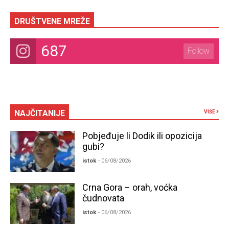
DRUŠTVENE MREŽE
687
Follow
NAJČITANIJE
VIŠE
Pobjeđuje li Dodik ili opozicija
gubi?
istok
- 06/08/2026
Crna Gora – orah, voćka
čudnovata
istok
- 06/08/2026