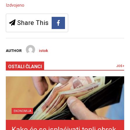
Izdvojeno
Share This
AUTHOR
istok
OSTALI ČLANCI
JOŠ
EKONOMIJA
Kako će se isplaćivati topli obrok