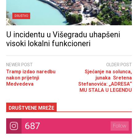
DRUŠTVO
U incidentu u Višegradu uhapšeni
visoki lokalni funkcioneri
NEWER POST
OLDER POST
Tramp izdao naredbu
Sjećanje na solunca,
nakon prijetnji
junaka Sretena
Medvedeva
Stefanovića: „ADRESA“
MU STALA U LEGENDU
DRUŠTVENE MREŽE
687
Follow