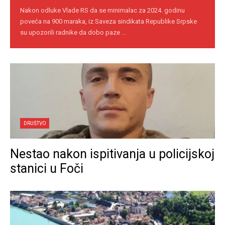
Nakon odluke Vlade RS da se minimalac za 2024. godinu
poveća na 900 maraka, iz Saveza sindikata Republike Srpske
su upozorili radnike da dobo paze ...
DRUŠTVO
Nestao nakon ispitivanja u policijskoj
stanici u Foči