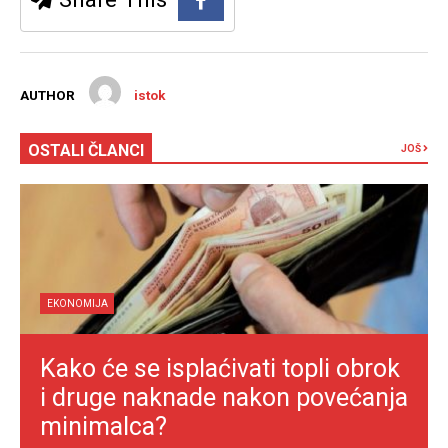
AUTHOR
istok
OSTALI ČLANCI
JOŠ
EKONOMIJA
Kako će se isplaćivati topli obrok
i druge naknade nakon povećanja
minimalca?