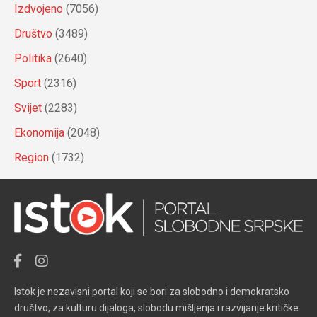
Izdvojeno
(7056)
Društvo
(3489)
Politika
(2640)
Sport
(2316)
Svijet
(2283)
Ekonomija
(2048)
Region
(1732)
Istok je nezavisni portal koji se bori za slobodno i demokratsko
društvo, za kulturu dijaloga, slobodu mišljenja i razvijanje kritičke