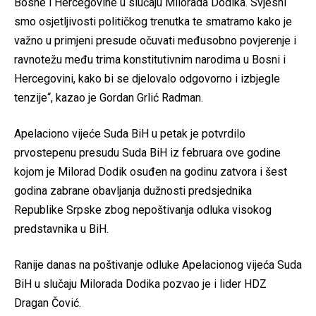
Bosne i Hercegovine u slučaju Milorada Dodika. Svjesni
smo osjetljivosti političkog trenutka te smatramo kako je
važno u primjeni presude očuvati međusobno povjerenje i
ravnotežu među trima konstitutivnim narodima u Bosni i
Hercegovini, kako bi se djelovalo odgovorno i izbjegle
tenzije“, kazao je Gordan Grlić Radman.
Apelaciono vijeće Suda BiH u petak je potvrdilo
prvostepenu presudu Suda BiH iz februara ove godine
kojom je Milorad Dodik osuđen na godinu zatvora i šest
godina zabrane obavljanja dužnosti predsjednika
Republike Srpske zbog nepoštivanja odluka visokog
predstavnika u BiH.
Ranije danas na poštivanje odluke Apelacionog vijeća Suda
BiH u slučaju Milorada Dodika pozvao je i lider HDZ
Dragan Čović.