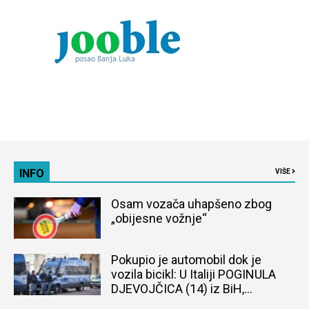
INFO
VIŠE
Osam vozača uhapšeno zbog
„obijesne vožnje“
Pokupio je automobil dok je
vozila bicikl: U Italiji POGINULA
DJEVOJČICA (14) iz BiH,
naređena obdukcija tijela