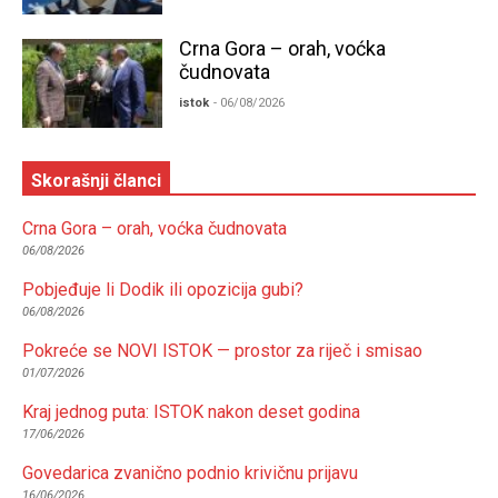
Crna Gora – orah, voćka
čudnovata
istok
- 06/08/2026
Skorašnji članci
Crna Gora – orah, voćka čudnovata
06/08/2026
Pobjeđuje li Dodik ili opozicija gubi?
06/08/2026
Pokreće se NOVI ISTOK — prostor za riječ i smisao
01/07/2026
Kraj jednog puta: ISTOK nakon deset godina
17/06/2026
Govedarica zvanično podnio krivičnu prijavu
16/06/2026