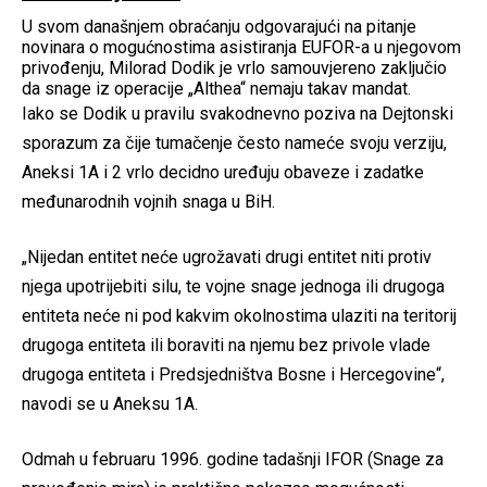
U svom današnjem obraćanju odgovarajući na pitanje
novinara o mogućnostima asistiranja EUFOR-a u njegovom
privođenju, Milorad Dodik je vrlo samouvjereno zaključio
da snage iz operacije „Althea“ nemaju takav mandat.
Iako se Dodik u pravilu svakodnevno poziva na Dejtonski
sporazum za čije tumačenje često nameće svoju verziju,
Aneksi 1A i 2 vrlo decidno uređuju obaveze i zadatke
međunarodnih vojnih snaga u BiH.
„Nijedan entitet neće ugrožavati drugi entitet niti protiv
njega upotrijebiti silu, te vojne snage jednoga ili drugoga
entiteta neće ni pod kakvim okolnostima ulaziti na teritorij
drugoga entiteta ili boraviti na njemu bez privole vlade
drugoga entiteta i Predsjedništva Bosne i Hercegovine“,
navodi se u Aneksu 1A.
Odmah u februaru 1996. godine tadašnji IFOR (Snage za