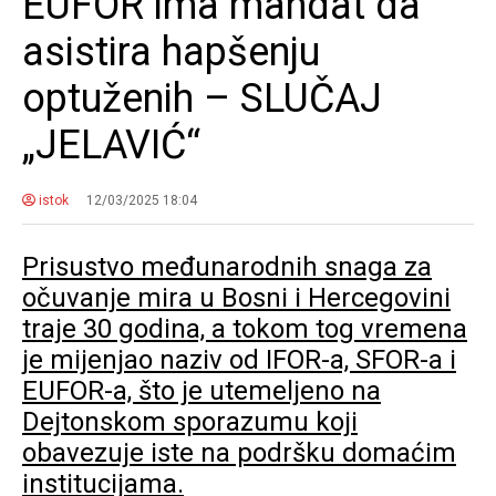
EUFOR ima mandat da
asistira hapšenju
optuženih – SLUČAJ
„JELAVIĆ“
istok
12/03/2025 18:04
Prisustvo međunarodnih snaga za
očuvanje mira u Bosni i Hercegovini
traje 30 godina, a tokom tog vremena
je mijenjao naziv od IFOR-a, SFOR-a i
EUFOR-a, što je utemeljeno na
Dejtonskom sporazumu koji
obavezuje iste na podršku domaćim
institucijama.