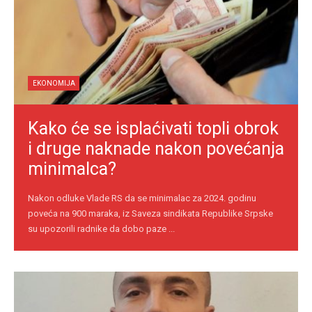
EKONOMIJA
Kako će se isplaćivati topli obrok
i druge naknade nakon povećanja
minimalca?
Nakon odluke Vlade RS da se minimalac za 2024. godinu
poveća na 900 maraka, iz Saveza sindikata Republike Srpske
su upozorili radnike da dobo paze ...