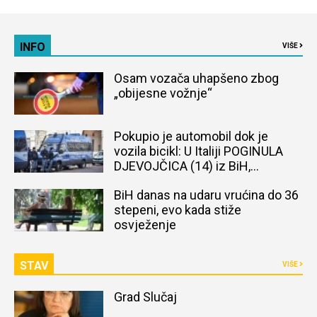
INFO
VIŠE
Osam vozača uhapšeno zbog
„obijesne vožnje“
Pokupio je automobil dok je
vozila bicikl: U Italiji POGINULA
DJEVOJČICA (14) iz BiH,
naređena obdukcija tijela
BiH danas na udaru vrućina do 36
stepeni, evo kada stiže
osvježenje
STAV
VIŠE
Grad Slučaj