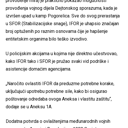
provođenje mira) je praktično pokazao mogućnosti
provođenja vojnog dijela Dejtonskog sporazuma, kada je
izvršen upad u kamp Pogorelica. Sve do svog prerastanja
u SFOR (Stabilizacijske snage), IFOR je uhapsio značajan
broj optuženih po raznim osnovama čije je hapšenje
entitetskim organima bilo teško izvodivo.
U policijskim akcijama u kojima nije direktno učestvovao,
kako IFOR tako i SFOR je pružao svaki vid podrške i
asistencije domaćim agencijama.
„Naročito ovlastiti IFOR da preduzme potrebne korake,
uključujući upotrebu potrebne sile, kako bi osigurao
poštovanje odredaba ovoga Aneksa i vlastitu zaštitu“,
dodaje se u Aneksu 1A.
Dodatna potvrda o ovlaštenjima međunarodnih vojnih