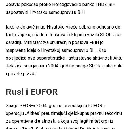
Jelavić pokušao preko Hercegovačke banke i HDZ BiH
uspostaviti Hrvatsku samoupravu u BiH.
Iako je Jelavić imao Hrvatsko vijeće odbrane odnosno de
facto vojsku, upadom tenkova i oklopnih vozila SFOR-a uz
saradnju Ministarstva unutrašnjih poslova FBiH je
raspršena ideja o Hrvatskoj samoupravi u BiH. Kao
posljedica ove separatističke i antiustavne aktivnosti Antu
Jelavića su u januaru 2004. godine snage SFOR-a uhapsile
i privele pravdi.
Rusi i EUFOR
Snage SFOR-a 2004. godine prerastaju u EUFOR i
operaciju „Althea“ preuzimajući cjelokupnu pravnu tekovinu
za operativne djelatnosti, a koja svoj legitimitet crpi iz
Aneksa 1A i 2. S obzirom da Milorad Dodik istrajava na