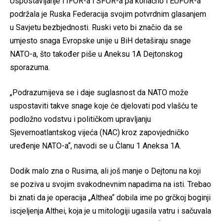
Uspostavljanje i IFOR-a i SFOR-a pa konačno i EUFOR-a
podržala je Ruska Federacija svojim potvrdnim glasanjem
u Savjetu bezbjednosti. Ruski veto bi značio da se
umjesto snaga Evropske unije u BiH detaširaju snage
NATO-a, što također piše u Aneksu 1A Dejtonskog
sporazuma.
„Podrazumijeva se i daje suglasnost da NATO može
uspostaviti takve snage koje će djelovati pod vlašću te
podložno vodstvu i političkom upravljanju
Sjevernoatlantskog vijeća (NAC) kroz zapovjedničko
uređenje NATO-a“, navodi se u Članu 1 Aneksa 1A.
Dodik malo zna o Rusima, ali još manje o Dejtonu na koji
se poziva u svojim svakodnevnim napadima na isti. Trebao
bi znati da je operacija „Althea“ dobila ime po grčkoj boginji
iscjeljenja Althei, koja je u mitologiji ugasila vatru i sačuvala