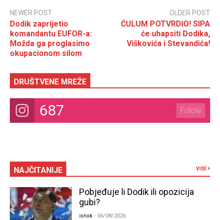
NEWER POST
OLDER POST
Dodik zaprijetio
ĆULUM POTVRDIO! SIPA
komandantu EUFOR-a:
će uhapsiti Dodika,
Možda ga proglasimo
Viškovića i Stevandića!
okupacionom silom
DRUŠTVENE MREŽE
687
Follow
NAJČITANIJE
VIŠE
Pobjeđuje li Dodik ili opozicija
gubi?
istok
- 06/08/2026