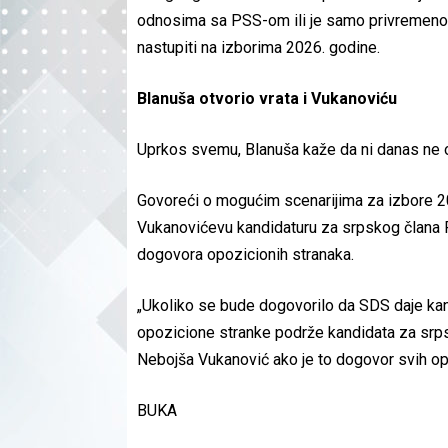
odnosima sa PSS-om ili je samo privremeno 
nastupiti na izborima 2026. godine.
Blanuša otvorio vrata i Vukanoviću
Uprkos svemu, Blanuša kaže da ni danas n
Govoreći o mogućim scenarijima za izbore 20
Vukanovićevu kandidaturu za srpskog člana P
dogovora opozicionih stranaka.
„Ukoliko se bude dogovorilo da SDS daje ka
opozicione stranke podrže kandidata za srps
Nebojša Vukanović ako je to dogovor svih opo
BUKA