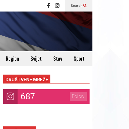
Search
Region
Svijet
Stav
Sport
DRUŠTVENE MREŽE
687
Follow