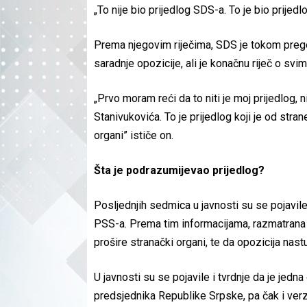
„To nije bio prijedlog SDS-a. To je bio prijed
Prema njegovim riječima, SDS je tokom preg
saradnje opozicije, ali je konačnu riječ o svi
„Prvo moram reći da to niti je moj prijedlog,
Stanivukovića. To je prijedlog koji je od str
organi” ističe on.
Šta je podrazumijevao prijedlog?
Posljednjih sedmica u javnosti su se pojavi
PSS-a. Prema tim informacijama, razmatrana
prošire stranački organi, te da opozicija na
U javnosti su se pojavile i tvrdnje da je jedn
predsjednika Republike Srpske, pa čak i ver