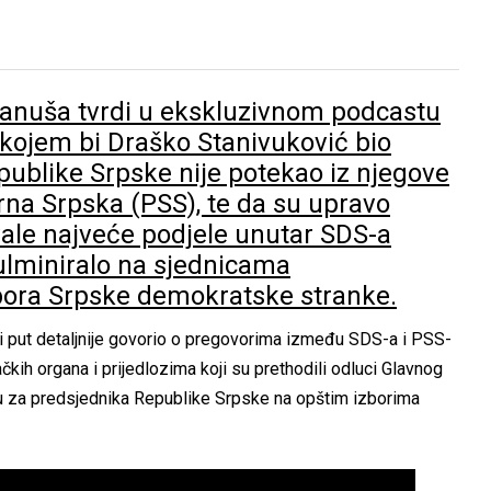
anuša tvrdi u ekskluzivnom podcastu
kojem bi Draško Stanivuković bio
ublike Srpske nije potekao iz njegove
rna Srpska (PSS), te da su upravo
ale najveće podjele unutar SDS-a
kulminiralo na sjednicama
bora Srpske demokratske stranke.
 put detaljnije govorio o pregovorima između SDS-a i PSS-
ih organa i prijedlozima koji su prethodili odluci Glavnog
u za predsjednika Republike Srpske na opštim izborima