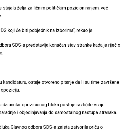
 stajala želja za ličnim političkim pozicioniranjem, već
k.
DS koji će biti pobjednik na izborima“, rekao je.
bora SDS-a predstavlja konačan stav stranke kada je riječ o
e.
 kandidaturu, ostaje otvoreno pitanje da li su time završene
 opoziciju.
da unutar opozicionog bloka postoje različite vizije
saradnje i objedinjavanja do samostalnog nastupa stranaka.
odluka Glavnog odbora SDS-a zaista zatvorila priču o