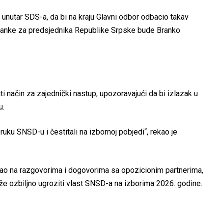
e unutar SDS-a, da bi na kraju Glavni odbor odbacio takav
stranke za predsjednika Republike Srpske bude Branko
ti način za zajednički nastup, upozoravajući da bi izlazak u
u.
ruku SNSD-u i čestitali na izbornoj pobjedi“, rekao je
irao na razgovorima i dogovorima sa opozicionim partnerima,
že ozbiljno ugroziti vlast SNSD-a na izborima 2026. godine.