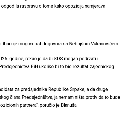
odgodila raspravu o tome kako opozicija namjerava
e odbacuje mogućnost dogovora sa Nebojšom Vukanovićem.
26. godine, rekao je da bi SDS mogao podržati i
redsjedništva BiH ukoliko bi to bio rezultat zajedničkog
ndidata za predsjednika Republike Srpske, a da druge
kog člana Predsjedništva, ja nemam ništa protiv da to bude
zicionih partnera“, poručio je Blanuša.