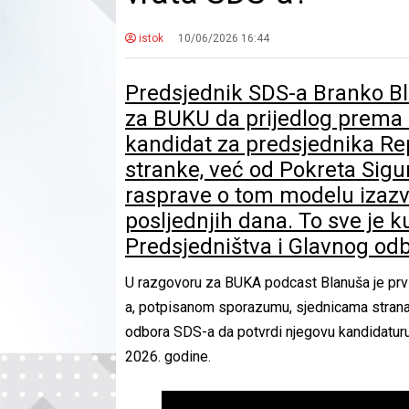
istok
10/06/2026 16:44
Predsjednik SDS-a Branko Bl
za BUKU da prijedlog prema 
kandidat za predsjednika Rep
stranke, već od Pokreta Sigu
rasprave o tom modelu izazv
posljednjih dana. To sve je 
Predsjedništva i Glavnog od
U razgovoru za BUKA podcast Blanuša je prvi
a, potpisanom sporazumu, sjednicama stranačk
odbora SDS-a da potvrdi njegovu kandidatur
2026. godine.