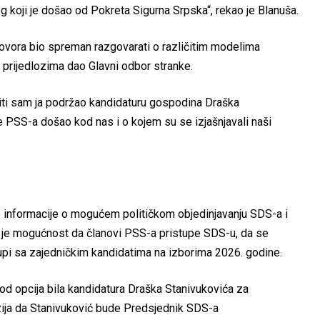
log koji je došao od Pokreta Sigurna Srpska“, rekao je Blanuša.
ovora bio spreman razgovarati o različitim modelima
m prijedlozima dao Glavni odbor stranke.
 niti sam ja podržao kandidaturu gospodina Draška
ane PSS-a došao kod nas i o kojem su se izjašnjavali naši
le informacije o mogućem političkom objedinjavanju SDS-a i
 je mogućnost da članovi PSS-a pristupe SDS-u, da se
stupi sa zajedničkim kandidatima na izborima 2026. godine.
a od opcija bila kandidatura Draška Stanivukovića za
zija da Stanivuković bude Predsjednik SDS-a