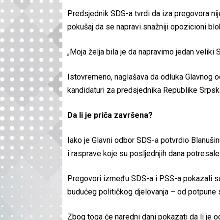
Predsjednik SDS-a tvrdi da iza pregovora nije
pokušaj da se napravi snažniji opozicioni blo
„Moja želja bila je da napravimo jedan veliki S
Istovremeno, naglašava da odluka Glavnog od
kandidaturi za predsjednika Republike Srpsk
Da li je priča završena?
Iako je Glavni odbor SDS-a potvrdio Blanušinu
i rasprave koje su posljednjih dana potresale
Pregovori između SDS-a i PSS-a pokazali su 
budućeg političkog djelovanja – od potpune 
Zbog toga će naredni dani pokazati da li je 